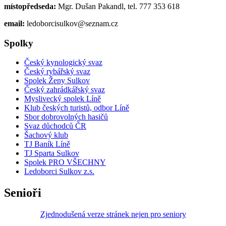
místopředseda:
Mgr. Dušan Pakandl, tel. 777 353 618
email:
ledoborcisulkov@seznam.cz
Spolky
Český kynologický svaz
Český rybářský svaz
Spolek Ženy Sulkov
Český zahrádkářský svaz
Myslivecký spolek Líně
Klub českých turistů, odbor Líně
Sbor dobrovolných hasičů
Svaz důchodců ČR
Šachový klub
TJ Baník Líně
TJ Sparta Sulkov
Spolek PRO VŠECHNY
Ledoborci Sulkov z.s.
Senioři
Zjednodušená verze stránek nejen pro seniory