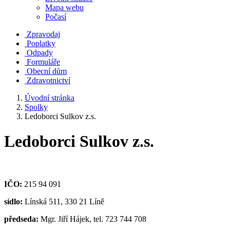
Mapa webu
Počasí
Zpravodaj
Poplatky
Odpady
Formuláře
Obecní dům
Zdravotnictví
Úvodní stránka
Spolky
Ledoborci Sulkov z.s.
Ledoborci Sulkov z.s.
IČO:
215 94 091
sídlo:
Línská 511, 330 21 Líně
předseda:
Mgr. Jiří Hájek, tel. 723 744 708