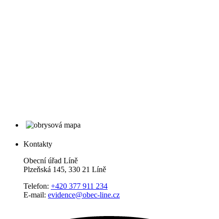
Kontakty
Obecní úřad Líně
Plzeňská 145, 330 21 Líně
Telefon:
+420 377 911 234
E-mail:
evidence@obec-line.cz