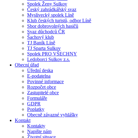
Spolek Ženy Sulkov
Český zahrádkářský svaz
Myslivecký spolek Líně
Klub českých turistů, odbor Líně
Sbor dobrovolných hasičů
Svaz důchodců ČR
Šachový klub
TJ Baník Líně
TJ Sparta Sulkov
Spolek PRO VŠECHNY
Ledoborci Sulkov z.s.
Obecní úřad
Úřední deska
E-podatelna
Povinné informace
Rozpočet obce
Zastupitelé obce
Formuláře
GDPR
Poplatky
Obecně závazné vyhlášky
Kontakt
Kontakty
Napište nám
Životní situace