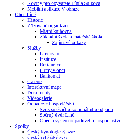
Noviny pro obyvatele Líní a Sulkova
Mobilní aplikace V obraze
Obec Líně
Historie
Zřizované organizace
Místní knihovna
Základní škola a mateřská škola
Zajímavé odkazy
Služby
Ubytování
Instituce
Restaurace
Firmy v obci
Bankomat
Galerie
Interaktivní mapa
Dokumenty
Videogalerie
Odpadové hospodářství
Svoz směsného komunálního odpadu
Sběrný dvůr Líně
Obecní systém odpadového hospodářství
Spolky
Český kynologický svaz
Český rybářský svaz