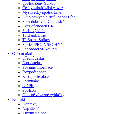
Spolek Ženy Sulkov
Český zahrádkářský svaz
Myslivecký spolek Líně
Klub českých turistů, odbor Líně
Sbor dobrovolných hasičů
Svaz důchodců ČR
Šachový klub
TJ Baník Líně
TJ Sparta Sulkov
Spolek PRO VŠECHNY
Ledoborci Sulkov z.s.
Obecní úřad
Úřední deska
E-podatelna
Povinné informace
Rozpočet obce
Zastupitelé obce
Formuláře
GDPR
Poplatky
Obecně závazné vyhlášky
Kontakt
Kontakty
Napište nám
Životní situace