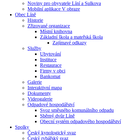
Noviny pro obyvatele Líní a Sulkova
Mobilní aplikace V obraze
Obec Líně
Historie
Zřizované organizace
Místní knihovna
Základní škola a mateřská škola
Zajímavé odkazy
Služby
Ubytování
Instituce
Restaurace
Firmy v obci
Bankomat
Galerie
Interaktivní mapa
Dokumenty
Videogalerie
Odpadové hospodářství
Svoz směsného komunálního odpadu
Sběrný dvůr Líně
Obecní systém odpadového hospodářství
Spolky
Český kynologický svaz
Český rybářský svaz