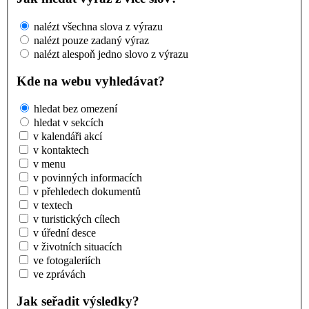
nalézt všechna slova z výrazu
nalézt pouze zadaný výraz
nalézt alespoň jedno slovo z výrazu
Kde na webu vyhledávat?
hledat bez omezení
hledat v sekcích
v kalendáři akcí
v kontaktech
v menu
v povinných informacích
v přehledech dokumentů
v textech
v turistických cílech
v úřední desce
v životních situacích
ve fotogaleriích
ve zprávách
Jak seřadit výsledky?