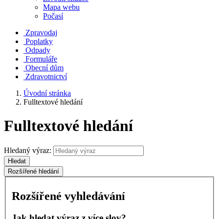
Mapa webu
Počasí
Zpravodaj
Poplatky
Odpady
Formuláře
Obecní dům
Zdravotnictví
Úvodní stránka
Fulltextové hledání
Fulltextové hledání
Hledaný výraz:
Hledat
Rozšířené hledání
Rozšířené vyhledávání
Jak hledat výraz z více slov?