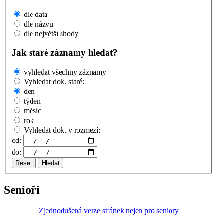
dle data
dle názvu
dle největší shody
Jak staré záznamy hledat?
vyhledat všechny záznamy
Vyhledat dok. staré:
den
týden
měsíc
rok
Vyhledat dok. v rozmezí:
od:
do:
Reset
Hledat
Senioři
Zjednodušená verze stránek nejen pro seniory