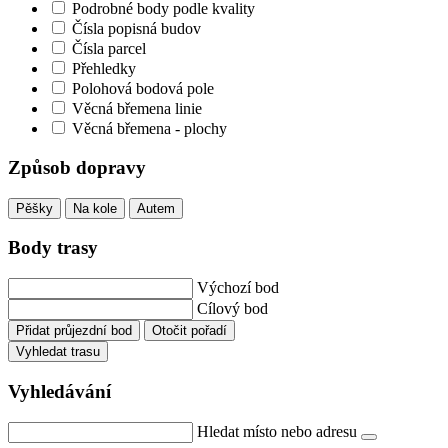
Podrobné body podle kvality
Čísla popisná budov
Čísla parcel
Přehledky
Polohová bodová pole
Věcná břemena linie
Věcná břemena - plochy
Způsob dopravy
Pěšky
Na kole
Autem
Body trasy
Výchozí bod
Cílový bod
Přidat průjezdní bod
Otočit pořadí
Vyhledat trasu
Vyhledávání
Hledat místo nebo adresu