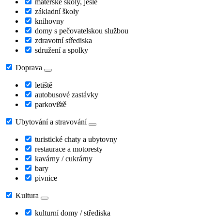
mateřské školy, jesle
základní školy
knihovny
domy s pečovatelskou službou
zdravotní střediska
sdružení a spolky
Doprava
letiště
autobusové zastávky
parkoviště
Ubytování a stravování
turistické chaty a ubytovny
restaurace a motoresty
kavárny / cukrárny
bary
pivnice
Kultura
kulturní domy / střediska