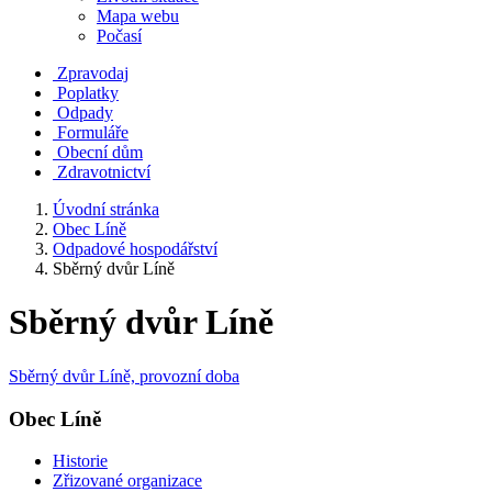
Mapa webu
Počasí
Zpravodaj
Poplatky
Odpady
Formuláře
Obecní dům
Zdravotnictví
Úvodní stránka
Obec Líně
Odpadové hospodářství
Sběrný dvůr Líně
Sběrný dvůr Líně
Sběrný dvůr Líně, provozní doba
Obec Líně
Historie
Zřizované organizace