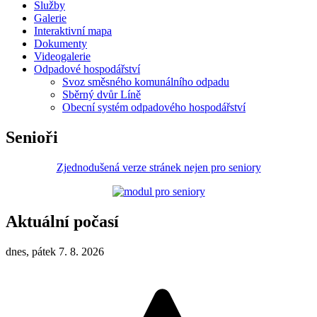
Služby
Galerie
Interaktivní mapa
Dokumenty
Videogalerie
Odpadové hospodářství
Svoz směsného komunálního odpadu
Sběrný dvůr Líně
Obecní systém odpadového hospodářství
Senioři
Zjednodušená verze stránek nejen pro seniory
Aktuální počasí
dnes, pátek 7. 8. 2026