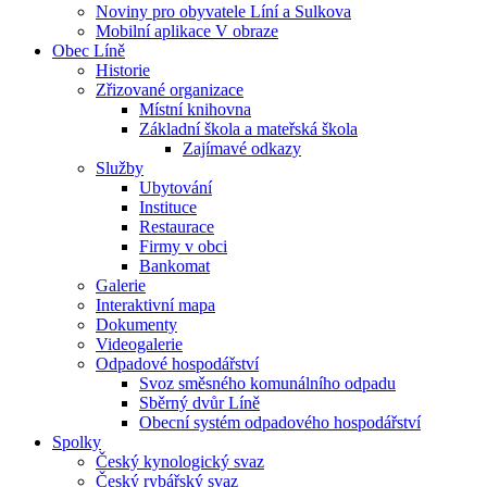
Noviny pro obyvatele Líní a Sulkova
Mobilní aplikace V obraze
Obec Líně
Historie
Zřizované organizace
Místní knihovna
Základní škola a mateřská škola
Zajímavé odkazy
Služby
Ubytování
Instituce
Restaurace
Firmy v obci
Bankomat
Galerie
Interaktivní mapa
Dokumenty
Videogalerie
Odpadové hospodářství
Svoz směsného komunálního odpadu
Sběrný dvůr Líně
Obecní systém odpadového hospodářství
Spolky
Český kynologický svaz
Český rybářský svaz