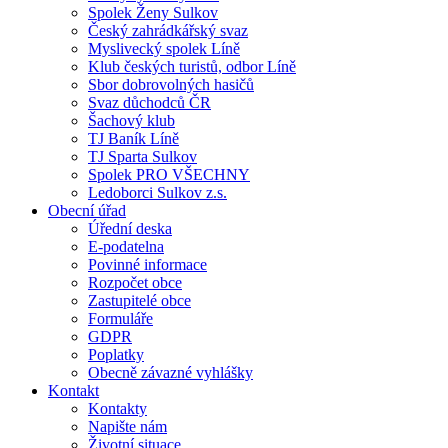
Spolek Ženy Sulkov
Český zahrádkářský svaz
Myslivecký spolek Líně
Klub českých turistů, odbor Líně
Sbor dobrovolných hasičů
Svaz důchodců ČR
Šachový klub
TJ Baník Líně
TJ Sparta Sulkov
Spolek PRO VŠECHNY
Ledoborci Sulkov z.s.
Obecní úřad
Úřední deska
E-podatelna
Povinné informace
Rozpočet obce
Zastupitelé obce
Formuláře
GDPR
Poplatky
Obecně závazné vyhlášky
Kontakt
Kontakty
Napište nám
Životní situace