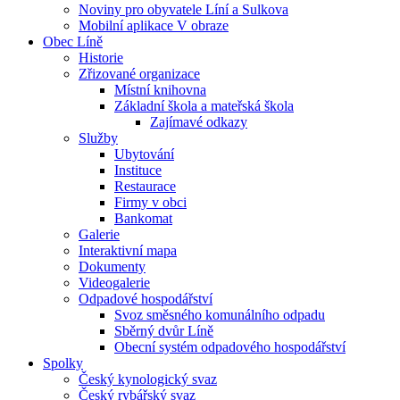
Noviny pro obyvatele Líní a Sulkova
Mobilní aplikace V obraze
Obec Líně
Historie
Zřizované organizace
Místní knihovna
Základní škola a mateřská škola
Zajímavé odkazy
Služby
Ubytování
Instituce
Restaurace
Firmy v obci
Bankomat
Galerie
Interaktivní mapa
Dokumenty
Videogalerie
Odpadové hospodářství
Svoz směsného komunálního odpadu
Sběrný dvůr Líně
Obecní systém odpadového hospodářství
Spolky
Český kynologický svaz
Český rybářský svaz