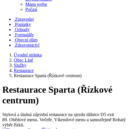
Mapa webu
Počasí
Zpravodaj
Poplatky
Odpady
Formuláře
Obecní dům
Zdravotnictví
Úvodní stránka
Obec Líně
Služby
Restaurace
Restaurace Sparta (Řízkové centrum)
Restaurace Sparta (Řízkové
centrum)
Stylová a útulná zájezdní restaurace na sjezdu dálnice D5 exit
89. Obědové menu. Večeře. Víkendové menu a samozřejmě Bohatý
výběr řízků.