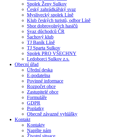
Spolek Ženy Sulkov
Český zahrádkářský svaz
Myslivecký spolek Líně
Klub českých turistů, odbor Líně
Sbor dobrovolných hasičů
Svaz důchodců ČR
Šachový klub
TJ Baník Líně
TJ Sparta Sulkov
Spolek PRO VŠECHNY
Ledoborci Sulkov z.s.
Obecní úřad
Úřední deska
E-podatelna
Povinné informace
Rozpočet obce
Zastupitelé obce
Formuláře
GDPR
Poplatky
Obecně závazné vyhlášky
Kontakt
Kontakty
Napište nám
Životní situace