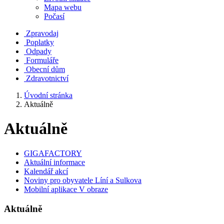
Mapa webu
Počasí
Zpravodaj
Poplatky
Odpady
Formuláře
Obecní dům
Zdravotnictví
Úvodní stránka
Aktuálně
Aktuálně
GIGAFACTORY
Aktuální informace
Kalendář akcí
Noviny pro obyvatele Líní a Sulkova
Mobilní aplikace V obraze
Aktuálně