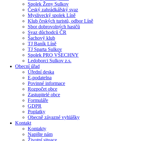
Spolek Ženy Sulkov
Český zahrádkářský svaz
Myslivecký spolek Líně
Klub českých turistů, odbor Líně
Sbor dobrovolných hasičů
Svaz důchodců ČR
Šachový klub
TJ Baník Líně
TJ Sparta Sulkov
Spolek PRO VŠECHNY
Ledoborci Sulkov z.s.
Obecní úřad
Úřední deska
E-podatelna
Povinné informace
Rozpočet obce
Zastupitelé obce
Formuláře
GDPR
Poplatky
Obecně závazné vyhlášky
Kontakt
Kontakty
Napište nám
Životní situace