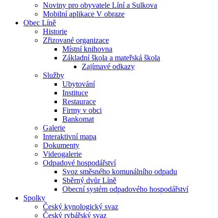
Noviny pro obyvatele Líní a Sulkova
Mobilní aplikace V obraze
Obec Líně
Historie
Zřizované organizace
Místní knihovna
Základní škola a mateřská škola
Zajímavé odkazy
Služby
Ubytování
Instituce
Restaurace
Firmy v obci
Bankomat
Galerie
Interaktivní mapa
Dokumenty
Videogalerie
Odpadové hospodářství
Svoz směsného komunálního odpadu
Sběrný dvůr Líně
Obecní systém odpadového hospodářství
Spolky
Český kynologický svaz
Český rybářský svaz