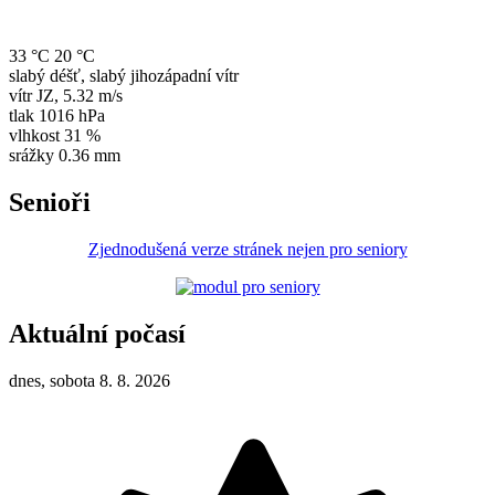
33 °C
20 °C
slabý déšť, slabý jihozápadní vítr
vítr
JZ
,
5.32 m/s
tlak
1016 hPa
vlhkost
31 %
srážky
0.36 mm
Senioři
Zjednodušená verze stránek nejen pro seniory
Aktuální počasí
dnes, sobota 8. 8. 2026