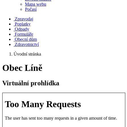
Mapa webu
Počasí
Zpravodaj
Poplatky
Odpady
Formuláře
Obecní dům
Zdravotnictví
Úvodní stránka
Obec Líně
Virtuální prohlídka