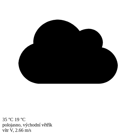
35 °C
19 °C
polojasno, východní větřík
vítr
V
,
2.66 m/s