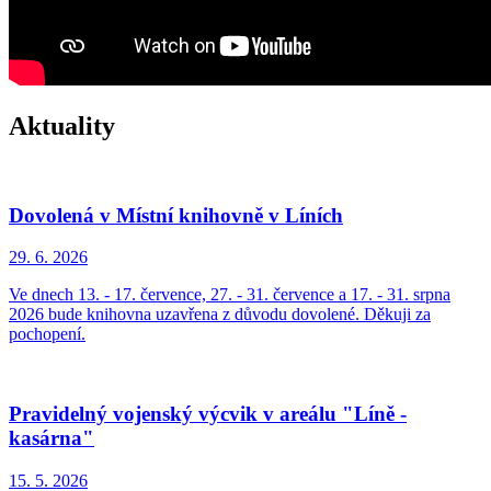
Aktuality
Dovolená v Místní knihovně v Líních
29. 6.
2026
Ve dnech 13. - 17. července, 27. - 31. července a 17. - 31. srpna
2026 bude knihovna uzavřena z důvodu dovolené. Děkuji za
pochopení.
Pravidelný vojenský výcvik v areálu "Líně -
kasárna"
15. 5.
2026