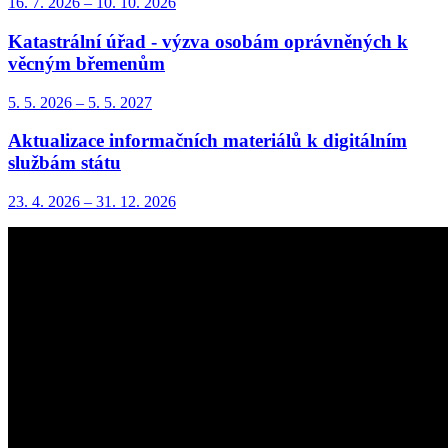
16. 7.
2026
–
10. 10.
2026
Katastrální úřad - výzva osobám oprávněných k
věcným břemenům
5. 5.
2026
–
5. 5.
2027
Aktualizace informačních materiálů k digitálním
službám státu
23. 4.
2026
–
31. 12.
2026