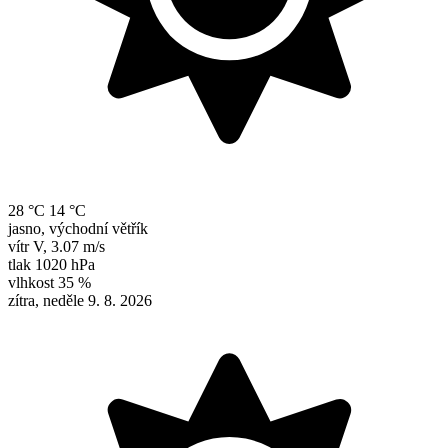
28 °C
14 °C
jasno, východní větřík
vítr
V
,
3.07 m/s
tlak
1020 hPa
vlhkost
35 %
zítra, neděle 9. 8. 2026