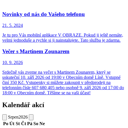
Novinky od nás do Vašeho telefonu
21. 5.
2024
Je tu pro Vás mobilní aplikace V OBRAZE. Pokud ji ještě nemáte,
velmi jednoduše a rychle si ji nainstalujete. Tato služba je zdarma.
Večer s Martinem Zounarem
10. 9.
2026
Srdečně vás zveme na večer s Martinem Zounarem, který se
uskuteční 10. září 2026 od 19:00 v Obecním domě Líně. Vstupné
činí 350 Kč. Vstupenky si můžete zakoupit v předprodeji na
telefonním čísle 607 680 405 nebo osobně 9. září 2026 od 17:00 do
18:00 v Obecním domě. Těšíme se na vaši účast!
Kalendář akcí
Srpen
2026
Po
Út
St
Čt
Pá
So
Ne