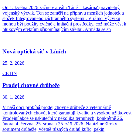
Od 1. května 2026 začne v areálu 'Líně – kasárna' pravidelný
vojenský výcvik. Ten se zaměří na přípravu menších jednotek a
složek Integrovaného záchranného systému. V rámci výcviku
mohou být použity cvičné a imitační prostředky, což může vést k
hlukovým efektům připomínajícím střelbu. Armáda se sn
Nová optická síť v Líních
25. 2.
2026
CETIN
Prodej chovné drůbeže
30. 1.
2026
V naší obci probíhá prodej chovné drůbeže z veterinárně
kontrolovaných chovů, které garantují kvalitu a vysokou užitkovost.
Prodejní akce se uskuteční v několika termínech, konkrétně 26.
února, 4. června, 25. srpna a 25. září 2026. Nabízíme široký
sortiment drůbeže, včetně různých druhů kuřic, pekin