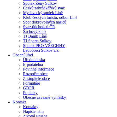
Spolek Ženy Sulkov
Český zahrádkářský svaz
Myslivecký spolek Líně
Klub českých turistů, odbor Líně
Sbor dobrovolných hasičů
Svaz důchodců ČR
Šachový klub
TJ Baník Líně
TJ Sparta Sulkov
Spolek PRO VŠECHNY
Ledoborci Sulkov z.s.
Obecní úřad
Úřední deska
E-podatelna
Povinné informace
Rozpočet obce
Zastupitelé obce
Formuláře
GDPR
Poplatky
Obecně závazné vyhlášky
Kontakt
Kontakty
Napište nám
Životní situace