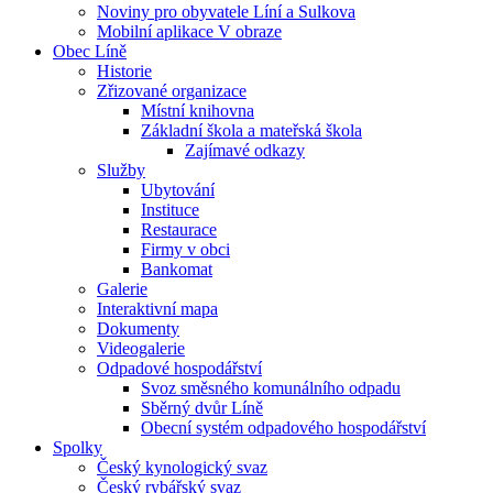
Noviny pro obyvatele Líní a Sulkova
Mobilní aplikace V obraze
Obec Líně
Historie
Zřizované organizace
Místní knihovna
Základní škola a mateřská škola
Zajímavé odkazy
Služby
Ubytování
Instituce
Restaurace
Firmy v obci
Bankomat
Galerie
Interaktivní mapa
Dokumenty
Videogalerie
Odpadové hospodářství
Svoz směsného komunálního odpadu
Sběrný dvůr Líně
Obecní systém odpadového hospodářství
Spolky
Český kynologický svaz
Český rybářský svaz