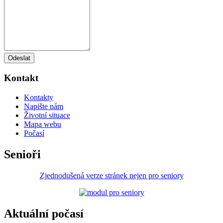
Odeslat
Kontakt
Kontakty
Napište nám
Životní situace
Mapa webu
Počasí
Senioři
Zjednodušená verze stránek nejen pro seniory
Aktuální počasí