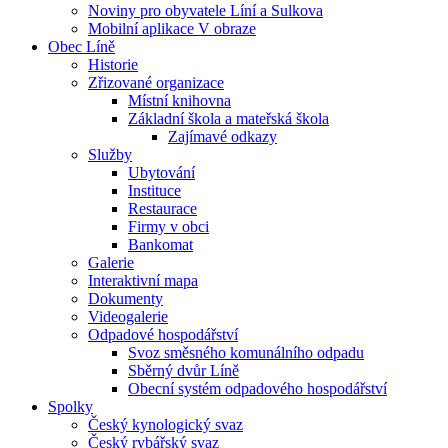
Noviny pro obyvatele Líní a Sulkova
Mobilní aplikace V obraze
Obec Líně
Historie
Zřizované organizace
Místní knihovna
Základní škola a mateřská škola
Zajímavé odkazy
Služby
Ubytování
Instituce
Restaurace
Firmy v obci
Bankomat
Galerie
Interaktivní mapa
Dokumenty
Videogalerie
Odpadové hospodářství
Svoz směsného komunálního odpadu
Sběrný dvůr Líně
Obecní systém odpadového hospodářství
Spolky
Český kynologický svaz
Český rybářský svaz