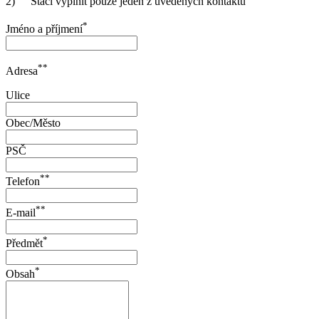
2)
Stačí vyplnit pouze jeden z uvedených kontaktů
*
Jméno a příjmení
**
Adresa
Ulice
Obec/Město
PSČ
**
Telefon
**
E-mail
*
Předmět
*
Obsah