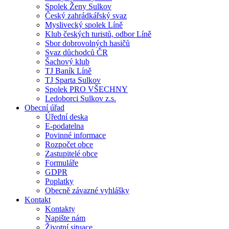
Spolek Ženy Sulkov
Český zahrádkářský svaz
Myslivecký spolek Líně
Klub českých turistů, odbor Líně
Sbor dobrovolných hasičů
Svaz důchodců ČR
Šachový klub
TJ Baník Líně
TJ Sparta Sulkov
Spolek PRO VŠECHNY
Ledoborci Sulkov z.s.
Obecní úřad
Úřední deska
E-podatelna
Povinné informace
Rozpočet obce
Zastupitelé obce
Formuláře
GDPR
Poplatky
Obecně závazné vyhlášky
Kontakt
Kontakty
Napište nám
Životní situace