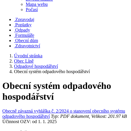
Mapa webu
Počasí
Zpravodaj
Poplatky
Odpady
Formuláře
Obecní dům
Zdravotnictví
Úvodní stránka
Obec Líně
Odpadové hospodářství
Obecní systém odpadového hospodářství
Obecní systém odpadového
hospodářství
Obecně závazná vyhláška č. 2/2024 o stanovení obecního systému
odpadového hospodářství
Typ: PDF dokument, Velikost: 201.97 kB
Účinnost OZV: od 1. 1. 2025