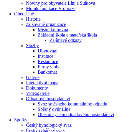
Noviny pro obyvatele Líní a Sulkova
Mobilní aplikace V obraze
Obec Líně
Historie
Zřizované organizace
Místní knihovna
Základní škola a mateřská škola
Zajímavé odkazy
Služby
Ubytování
Instituce
Restaurace
Firmy v obci
Bankomat
Galerie
Interaktivní mapa
Dokumenty
Videogalerie
Odpadové hospodářství
Svoz směsného komunálního odpadu
Sběrný dvůr Líně
Obecní systém odpadového hospodářství
Spolky
Český kynologický svaz
Český rybářský svaz