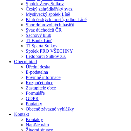
Spolek Ženy Sulkov
Český zahrádkářský svaz
Myslivecký spolek Líně
Klub českých turistů, odbor Líně
Sbor dobrovolných hasičů
Svaz důchodců ČR
Šachový klub
TJ Baník Líně
TJ Sparta Sulkov
Spolek PRO VŠECHNY
Ledoborci Sulkov z.s.
Obecní úřad
Úřední deska
E-podatelna
Povinné informace
Rozpočet obce
Zastupitelé obce
Formuláře
GDPR
Poplatky
Obecně závazné vyhlášky
Kontakt
Kontakty
Napište nám
Životní situace