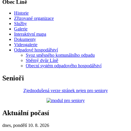
Obec Líně
Historie
Zřizované organizace
Služby
Galerie
Interaktivní mapa
Dokumenty
Videogalerie
Odpadové hospodářství
Svoz směsného komunálního odpadu
Sběrný dvůr Líně
Obecní systém odpadového hospodářství
Senioři
Zjednodušená verze stránek nejen pro seniory
Aktuální počasí
dnes, pondělí 10. 8. 2026