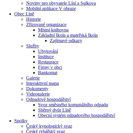
Noviny pro obyvatele Líní a Sulkova
Mobilní aplikace V obraze
Obec Líně
Historie
Zřizované organizace
Místní knihovna
Základní škola a mateřská škola
Zajímavé odkazy
Služby
Ubytování
Instituce
Restaurace
Firmy v obci
Bankomat
Galerie
Interaktivní mapa
Dokumenty
Videogalerie
Odpadové hospodářství
Svoz směsného komunálního odpadu
Sběrný dvůr Líně
Obecní systém odpadového hospodářství
Spolky
Český kynologický svaz
Český rybářský svaz