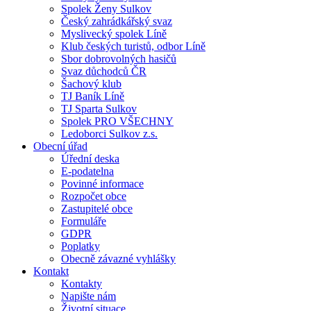
Spolek Ženy Sulkov
Český zahrádkářský svaz
Myslivecký spolek Líně
Klub českých turistů, odbor Líně
Sbor dobrovolných hasičů
Svaz důchodců ČR
Šachový klub
TJ Baník Líně
TJ Sparta Sulkov
Spolek PRO VŠECHNY
Ledoborci Sulkov z.s.
Obecní úřad
Úřední deska
E-podatelna
Povinné informace
Rozpočet obce
Zastupitelé obce
Formuláře
GDPR
Poplatky
Obecně závazné vyhlášky
Kontakt
Kontakty
Napište nám
Životní situace