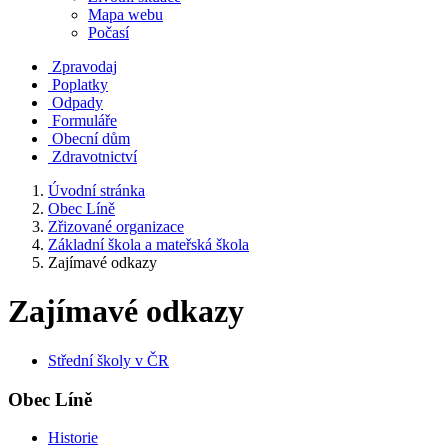
Mapa webu
Počasí
Zpravodaj
Poplatky
Odpady
Formuláře
Obecní dům
Zdravotnictví
Úvodní stránka
Obec Líně
Zřizované organizace
Základní škola a mateřská škola
Zajímavé odkazy
Zajímavé odkazy
Střední školy v ČR
Obec Líně
Historie