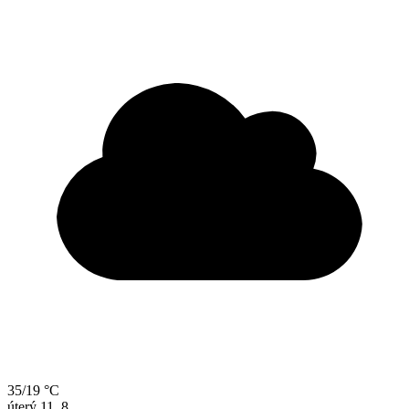
35/19 °C
úterý
11. 8.