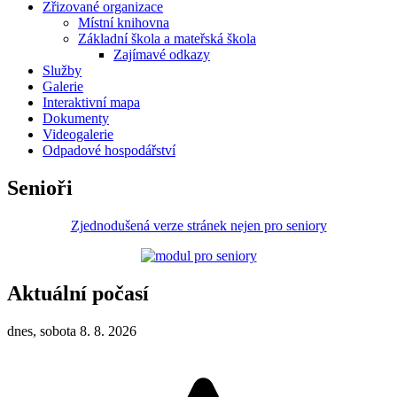
Zřizované organizace
Místní knihovna
Základní škola a mateřská škola
Zajímavé odkazy
Služby
Galerie
Interaktivní mapa
Dokumenty
Videogalerie
Odpadové hospodářství
Senioři
Zjednodušená verze stránek nejen pro seniory
Aktuální počasí
dnes, sobota 8. 8. 2026