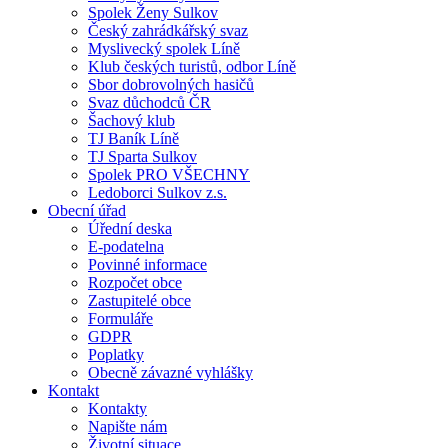
Spolek Ženy Sulkov
Český zahrádkářský svaz
Myslivecký spolek Líně
Klub českých turistů, odbor Líně
Sbor dobrovolných hasičů
Svaz důchodců ČR
Šachový klub
TJ Baník Líně
TJ Sparta Sulkov
Spolek PRO VŠECHNY
Ledoborci Sulkov z.s.
Obecní úřad
Úřední deska
E-podatelna
Povinné informace
Rozpočet obce
Zastupitelé obce
Formuláře
GDPR
Poplatky
Obecně závazné vyhlášky
Kontakt
Kontakty
Napište nám
Životní situace