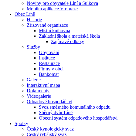
Noviny pro obyvatele Líní a Sulkova
Mobilní aplikace V obraze
Obec Líně
Historie
Zřizované organizace
Místní knihovna
Základní škola a mateřská škola
Zajímavé odkazy
Služby
Ubytování
Instituce
Restaurace
Firmy v obci
Bankomat
Galerie
Interaktivní mapa
Dokumenty
Videogalerie
Odpadové hospodářství
Svoz směsného komunálního odpadu
Sběrný dvůr Líně
Obecní systém odpadového hospodářství
Spolky
Český kynologický svaz
Český rybářský svaz