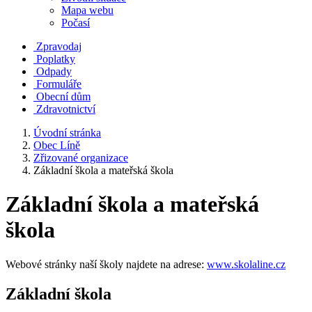
Mapa webu
Počasí
Zpravodaj
Poplatky
Odpady
Formuláře
Obecní dům
Zdravotnictví
Úvodní stránka
Obec Líně
Zřizované organizace
Základní škola a mateřská škola
Základní škola a mateřská
škola
Webové stránky naší školy najdete na adrese:
www.skolaline.cz
Základní škola