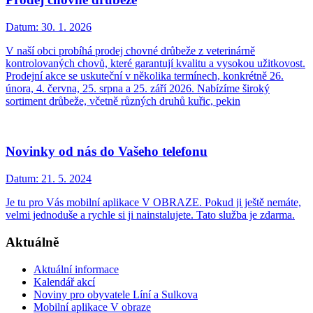
Datum:
30. 1. 2026
V naší obci probíhá prodej chovné drůbeže z veterinárně
kontrolovaných chovů, které garantují kvalitu a vysokou užitkovost.
Prodejní akce se uskuteční v několika termínech, konkrétně 26.
února, 4. června, 25. srpna a 25. září 2026. Nabízíme široký
sortiment drůbeže, včetně různých druhů kuřic, pekin
Novinky od nás do Vašeho telefonu
Datum:
21. 5. 2024
Je tu pro Vás mobilní aplikace V OBRAZE. Pokud ji ještě nemáte,
velmi jednoduše a rychle si ji nainstalujete. Tato služba je zdarma.
Aktuálně
Aktuální informace
Kalendář akcí
Noviny pro obyvatele Líní a Sulkova
Mobilní aplikace V obraze