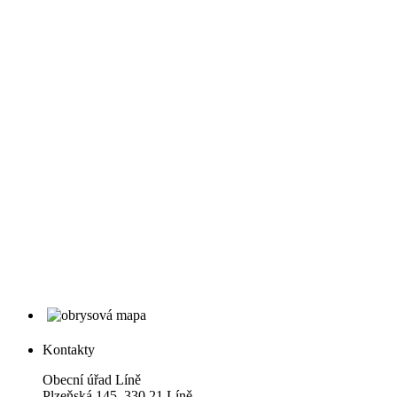
Kontakty
Obecní úřad Líně
Plzeňská 145, 330 21 Líně