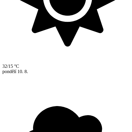
32/15 °C
pondělí
10. 8.