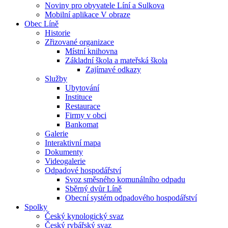
Noviny pro obyvatele Líní a Sulkova
Mobilní aplikace V obraze
Obec Líně
Historie
Zřizované organizace
Místní knihovna
Základní škola a mateřská škola
Zajímavé odkazy
Služby
Ubytování
Instituce
Restaurace
Firmy v obci
Bankomat
Galerie
Interaktivní mapa
Dokumenty
Videogalerie
Odpadové hospodářství
Svoz směsného komunálního odpadu
Sběrný dvůr Líně
Obecní systém odpadového hospodářství
Spolky
Český kynologický svaz
Český rybářský svaz