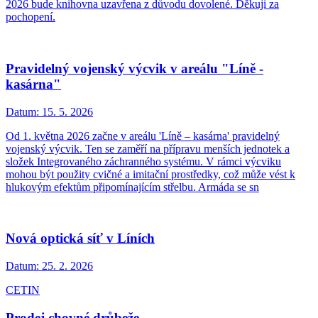
2026 bude knihovna uzavřena z důvodu dovolené. Děkuji za
pochopení.
Pravidelný vojenský výcvik v areálu "Líně -
kasárna"
Datum:
15. 5. 2026
Od 1. května 2026 začne v areálu 'Líně – kasárna' pravidelný
vojenský výcvik. Ten se zaměří na přípravu menších jednotek a
složek Integrovaného záchranného systému. V rámci výcviku
mohou být použity cvičné a imitační prostředky, což může vést k
hlukovým efektům připomínajícím střelbu. Armáda se sn
Nová optická síť v Líních
Datum:
25. 2. 2026
CETIN
Prodej chovné drůbeže