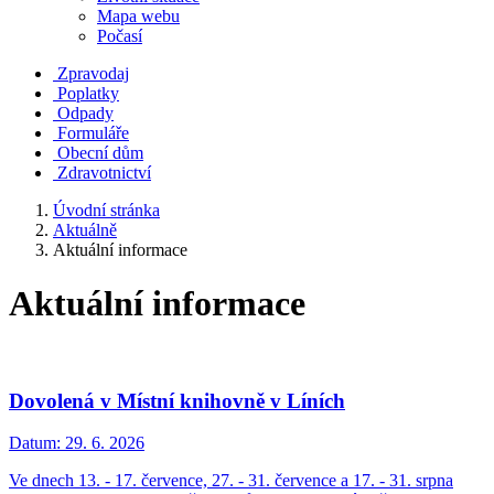
Mapa webu
Počasí
Zpravodaj
Poplatky
Odpady
Formuláře
Obecní dům
Zdravotnictví
Úvodní stránka
Aktuálně
Aktuální informace
Aktuální informace
Dovolená v Místní knihovně v Líních
Datum:
29. 6. 2026
Ve dnech 13. - 17. července, 27. - 31. července a 17. - 31. srpna