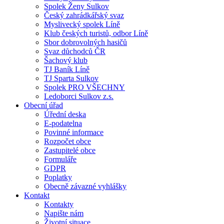
Spolek Ženy Sulkov
Český zahrádkářský svaz
Myslivecký spolek Líně
Klub českých turistů, odbor Líně
Sbor dobrovolných hasičů
Svaz důchodců ČR
Šachový klub
TJ Baník Líně
TJ Sparta Sulkov
Spolek PRO VŠECHNY
Ledoborci Sulkov z.s.
Obecní úřad
Úřední deska
E-podatelna
Povinné informace
Rozpočet obce
Zastupitelé obce
Formuláře
GDPR
Poplatky
Obecně závazné vyhlášky
Kontakt
Kontakty
Napište nám
Životní situace