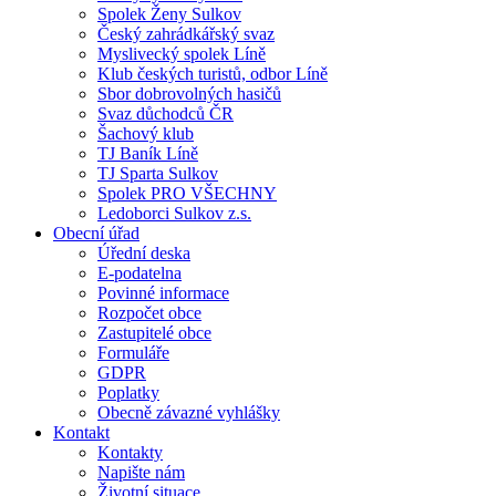
Spolek Ženy Sulkov
Český zahrádkářský svaz
Myslivecký spolek Líně
Klub českých turistů, odbor Líně
Sbor dobrovolných hasičů
Svaz důchodců ČR
Šachový klub
TJ Baník Líně
TJ Sparta Sulkov
Spolek PRO VŠECHNY
Ledoborci Sulkov z.s.
Obecní úřad
Úřední deska
E-podatelna
Povinné informace
Rozpočet obce
Zastupitelé obce
Formuláře
GDPR
Poplatky
Obecně závazné vyhlášky
Kontakt
Kontakty
Napište nám
Životní situace