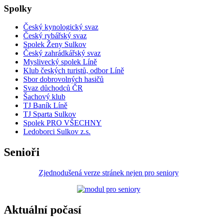
Spolky
Český kynologický svaz
Český rybářský svaz
Spolek Ženy Sulkov
Český zahrádkářský svaz
Myslivecký spolek Líně
Klub českých turistů, odbor Líně
Sbor dobrovolných hasičů
Svaz důchodců ČR
Šachový klub
TJ Baník Líně
TJ Sparta Sulkov
Spolek PRO VŠECHNY
Ledoborci Sulkov z.s.
Senioři
Zjednodušená verze stránek nejen pro seniory
Aktuální počasí