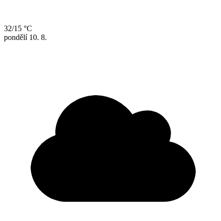
32/15 °C
pondělí
10. 8.