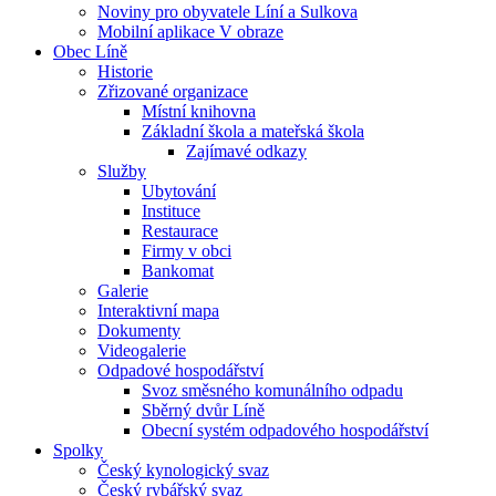
Noviny pro obyvatele Líní a Sulkova
Mobilní aplikace V obraze
Obec Líně
Historie
Zřizované organizace
Místní knihovna
Základní škola a mateřská škola
Zajímavé odkazy
Služby
Ubytování
Instituce
Restaurace
Firmy v obci
Bankomat
Galerie
Interaktivní mapa
Dokumenty
Videogalerie
Odpadové hospodářství
Svoz směsného komunálního odpadu
Sběrný dvůr Líně
Obecní systém odpadového hospodářství
Spolky
Český kynologický svaz
Český rybářský svaz