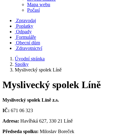
Mapa webu
Počasí
Zpravodaj
Poplatky
Odpady
Formuláře
Obecní dům
Zdravotnictví
Úvodní stránka
Spolky
Myslivecký spolek Líně
Myslivecký spolek Líně
Myslivecký spolek Líně z.s.
IČ:
671 06 323
Adresa:
Havířská 627, 330 21 Líně
Předseda spolku:
Miloslav Boreček