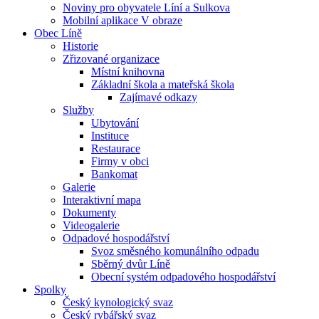
Noviny pro obyvatele Líní a Sulkova
Mobilní aplikace V obraze
Obec Líně
Historie
Zřizované organizace
Místní knihovna
Základní škola a mateřská škola
Zajímavé odkazy
Služby
Ubytování
Instituce
Restaurace
Firmy v obci
Bankomat
Galerie
Interaktivní mapa
Dokumenty
Videogalerie
Odpadové hospodářství
Svoz směsného komunálního odpadu
Sběrný dvůr Líně
Obecní systém odpadového hospodářství
Spolky
Český kynologický svaz
Český rybářský svaz