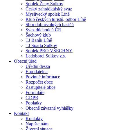
Spolek Ženy Sulkov
Český zahrádkářský svaz
Myslivecký spolek Líně
Klub českých turistů, odbor Líně
Sbor dobrovolných hasičů
Svaz důchodců ČR
Šachový klub
TJ Baník Líně
TJ Sparta Sulkov
Spolek PRO VŠECHNY
Ledoborci Sulkov z.s.
Obecní úřad
Úřední deska
E-podatelna
Povinné informace
Rozpočet obce
Zastupitelé obce
Formuláře
GDPR
Poplatky
Obecně závazné vyhlášky
Kontakt
Kontakty
Napište nám
Životní situace