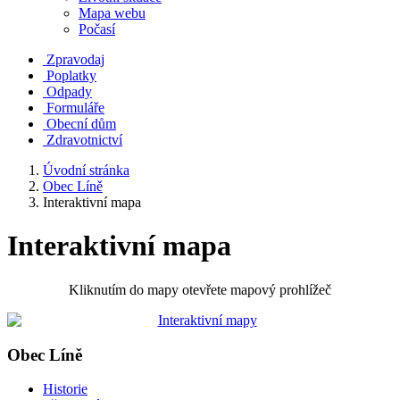
Mapa webu
Počasí
Zpravodaj
Poplatky
Odpady
Formuláře
Obecní dům
Zdravotnictví
Úvodní stránka
Obec Líně
Interaktivní mapa
Interaktivní mapa
Kliknutím do mapy otevřete mapový prohlížeč
Obec Líně
Historie