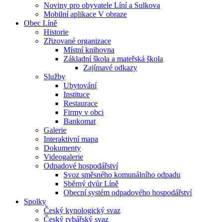
Noviny pro obyvatele Líní a Sulkova
Mobilní aplikace V obraze
Obec Líně
Historie
Zřizované organizace
Místní knihovna
Základní škola a mateřská škola
Zajímavé odkazy
Služby
Ubytování
Instituce
Restaurace
Firmy v obci
Bankomat
Galerie
Interaktivní mapa
Dokumenty
Videogalerie
Odpadové hospodářství
Svoz směsného komunálního odpadu
Sběrný dvůr Líně
Obecní systém odpadového hospodářství
Spolky
Český kynologický svaz
Český rybářský svaz