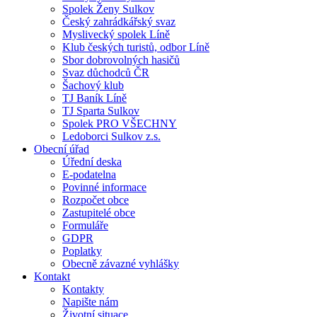
Spolek Ženy Sulkov
Český zahrádkářský svaz
Myslivecký spolek Líně
Klub českých turistů, odbor Líně
Sbor dobrovolných hasičů
Svaz důchodců ČR
Šachový klub
TJ Baník Líně
TJ Sparta Sulkov
Spolek PRO VŠECHNY
Ledoborci Sulkov z.s.
Obecní úřad
Úřední deska
E-podatelna
Povinné informace
Rozpočet obce
Zastupitelé obce
Formuláře
GDPR
Poplatky
Obecně závazné vyhlášky
Kontakt
Kontakty
Napište nám
Životní situace