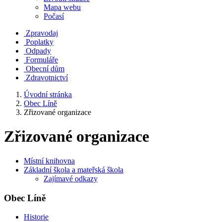
Mapa webu
Počasí
Zpravodaj
Poplatky
Odpady
Formuláře
Obecní dům
Zdravotnictví
Úvodní stránka
Obec Líně
Zřizované organizace
Zřizované organizace
Místní knihovna
Základní škola a mateřská škola
Zajímavé odkazy
Obec Líně
Historie