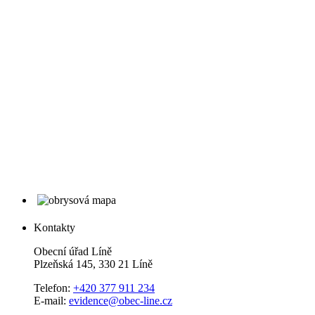
Kontakty
Obecní úřad Líně
Plzeňská 145, 330 21 Líně
Telefon:
+420 377 911 234
E-mail:
evidence@obec-line.cz