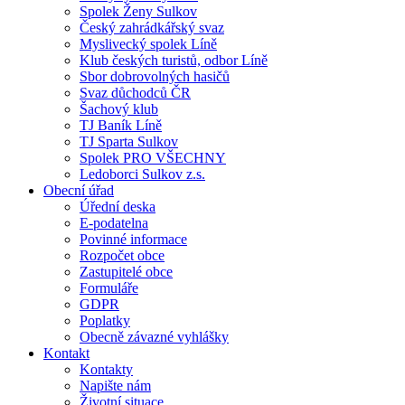
Spolek Ženy Sulkov
Český zahrádkářský svaz
Myslivecký spolek Líně
Klub českých turistů, odbor Líně
Sbor dobrovolných hasičů
Svaz důchodců ČR
Šachový klub
TJ Baník Líně
TJ Sparta Sulkov
Spolek PRO VŠECHNY
Ledoborci Sulkov z.s.
Obecní úřad
Úřední deska
E-podatelna
Povinné informace
Rozpočet obce
Zastupitelé obce
Formuláře
GDPR
Poplatky
Obecně závazné vyhlášky
Kontakt
Kontakty
Napište nám
Životní situace