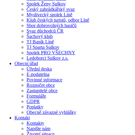
Spolek Ženy Sulkov
Český zahrádkářský svaz
Myslivecký spolek Líně
Klub českých turistů, odbor Líně
Sbor dobrovolných hasičů
Svaz důchodců ČR
Šachový klub
TJ Baník Líně
TJ Sparta Sulkov
Spolek PRO VŠECHNY
Ledoborci Sulkov z.s.
Obecní úřad
Úřední deska
E-podatelna
Povinné informace
Rozpočet obce
Zastupitelé obce
Formuláře
GDPR
Poplatky
Obecně závazné vyhlášky
Kontakt
Kontakty
Napište nám
Životní situace