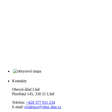
Kontakty
Obecní úřad Líně
Plzeňská 145, 330 21 Líně
Telefon:
+420 377 911 234
E-mail:
evidence@obec-line.cz