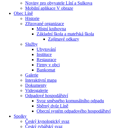
Noviny pro obyvatele Líní a Sulkova
Mobilní aplikace V obraze
Obec Líně
Historie
Zřizované organizace
Místní knihovna
Základní škola a mateřská škola
Zajímavé odkazy
Služby
Ubytování
Instituce
Restaurace
Firmy v obci
Bankomat
Galerie
Interaktivní mapa
Dokumenty
Videogalerie
Odpadové hospodářství
Svoz směsného komunálního odpadu
Sběrný dvůr Líně
Obecní systém odpadového hospodářství
Spolky
Český kynologický svaz
Český rybářský svaz