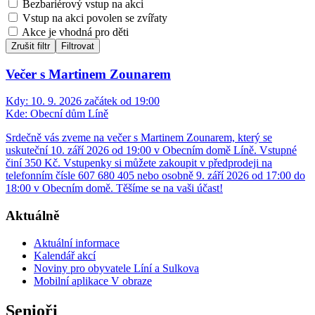
Bezbariérový vstup na akci
Vstup na akci povolen se zvířaty
Akce je vhodná pro děti
Zrušit filtr
Filtrovat
Večer s Martinem Zounarem
Kdy:
10. 9. 2026 začátek od 19:00
Kde:
Obecní dům Líně
Srdečně vás zveme na večer s Martinem Zounarem, který se
uskuteční 10. září 2026 od 19:00 v Obecním domě Líně. Vstupné
činí 350 Kč. Vstupenky si můžete zakoupit v předprodeji na
telefonním čísle 607 680 405 nebo osobně 9. září 2026 od 17:00 do
18:00 v Obecním domě. Těšíme se na vaši účast!
Aktuálně
Aktuální informace
Kalendář akcí
Noviny pro obyvatele Líní a Sulkova
Mobilní aplikace V obraze
Senioři