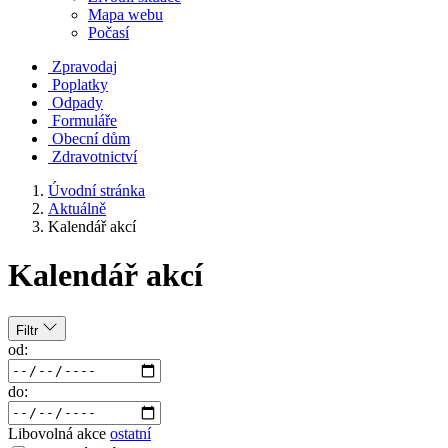
Mapa webu
Počasí
Zpravodaj
Poplatky
Odpady
Formuláře
Obecní dům
Zdravotnictví
Úvodní stránka
Aktuálně
Kalendář akcí
Kalendář akcí
Filtr
od:
do:
Libovolná akce
ostatní