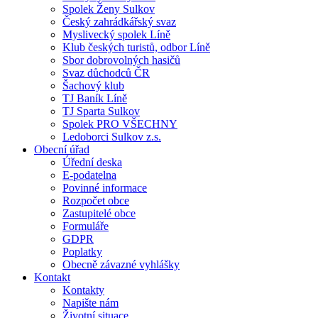
Spolek Ženy Sulkov
Český zahrádkářský svaz
Myslivecký spolek Líně
Klub českých turistů, odbor Líně
Sbor dobrovolných hasičů
Svaz důchodců ČR
Šachový klub
TJ Baník Líně
TJ Sparta Sulkov
Spolek PRO VŠECHNY
Ledoborci Sulkov z.s.
Obecní úřad
Úřední deska
E-podatelna
Povinné informace
Rozpočet obce
Zastupitelé obce
Formuláře
GDPR
Poplatky
Obecně závazné vyhlášky
Kontakt
Kontakty
Napište nám
Životní situace