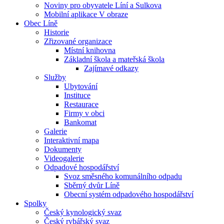
Noviny pro obyvatele Líní a Sulkova
Mobilní aplikace V obraze
Obec Líně
Historie
Zřizované organizace
Místní knihovna
Základní škola a mateřská škola
Zajímavé odkazy
Služby
Ubytování
Instituce
Restaurace
Firmy v obci
Bankomat
Galerie
Interaktivní mapa
Dokumenty
Videogalerie
Odpadové hospodářství
Svoz směsného komunálního odpadu
Sběrný dvůr Líně
Obecní systém odpadového hospodářství
Spolky
Český kynologický svaz
Český rybářský svaz