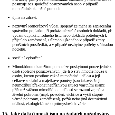
posuzuje bez společně posuzovaných osob v případě
mimořádné okamžité pomoci:
újma na zdraví,
nezbytný jednorázový výdaj, spojený zejména se zaplacením
správního poplatku při prokázané ztrátě osobních dokladů, při
vydání duplikátu rodného listu nebo dokladů potřebných k
přijetí do zaměstnání, s úhradou jízdného v případě ztráty
peněžních prostředků, a v případě nezbytné potřeby s úhradou
noclehu,
sociální vyloučení.
Mimořádnou okamžitou pomoc lze poskytnout pouze jedné z
osob společně posuzovaných, jde-li o stav hmotné nouze u
osoby, kterou postihne vážná mimořádná událost a její
celkové sociální a majetkové poměry jsou takové, že jí
neumožňují překonat nepříznivou situaci vlastními silami;
přičemž vážnou mimořádnou událostí se rozumí zejména
živelní pohroma (např. povodeň, vichřice a vyšší stupně
větrné pohromy, zemětřesení), požár nebo jiná destruktivní
událost, ekologická nebo průmyslová havárie.
15. Jaké další činnosti jsou po žadateli požadovány