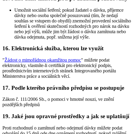
Umožnit sociální šetření; pokud žadatel o dávku, příjemce
dávky nebo osoba společně posuzovaná (tím, že nedají
souhlas se vstupem do obydlí) znemožní provedení sociálního
šetření k ověření skutečností rozhodných pro nárok na dávku
nebo její výši, může jim být žádost o dávku zamítnuta nebo
dávka odejmuta, popř. snížena její výše.
16. Elektronická služba, kterou lze využít
"
Žádost o mimořádnou okamžitou pomoc
" můžete podat
elektronicky, vlastníte-li certifikát pro elektronický podpis,
prostřednictvím internetových stránek Integrovaného portálu
Ministerstva práce a sociálních věcí.
17. Podle kterého právního předpisu se postupuje
Zákon č. 111/2006 Sb., o pomoci v hmotné nouzi, ve znění
pozdějších předpisů
19. Jaké jsou opravné prostředky a jak se uplatňují
Proti rozhodnutí o zamítnutí nebo odejmutí dávky můžete podat
odvolání do 15 dnů ode dne oznámení rozhodnutí, pokud zvláštní