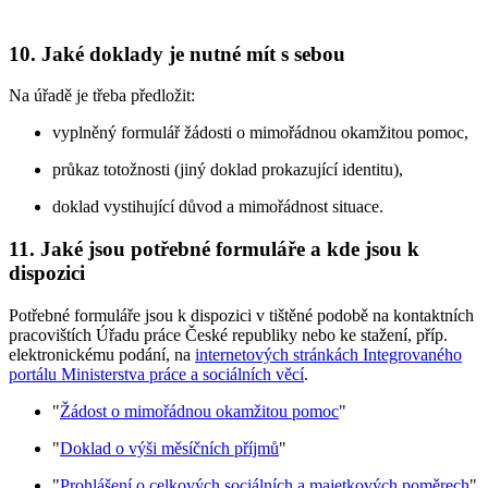
10. Jaké doklady je nutné mít s sebou
Na úřadě je třeba předložit:
vyplněný formulář žádosti o mimořádnou okamžitou pomoc,
průkaz totožnosti (jiný doklad prokazující identitu),
doklad vystihující důvod a mimořádnost situace.
11. Jaké jsou potřebné formuláře a kde jsou k
dispozici
Potřebné formuláře jsou k dispozici v tištěné podobě na kontaktních
pracovištích Úřadu práce České republiky nebo ke stažení, příp.
elektronickému podání, na
internetových stránkách Integrovaného
portálu Ministerstva práce a sociálních věcí
.
"
Žádost o mimořádnou okamžitou pomoc
"
"
Doklad o výši měsíčních příjmů
"
"
Prohlášení o celkových sociálních a majetkových poměrech
"