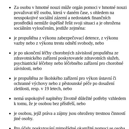
Za osobu v hmotné nouzi může orgán pomoci v hmotné nouzi
považovat též osobu, která v daném čase, s ohledem na
neuspokojivé sociální zázemí a nedostatek finančních
prostředků nemůže úspěšně řešit svoji situaci a je ohrožena
sociálním vyloučením, jestliže zejména:
je propuštěna z výkonu zabezpečovací detence, z výkonu
vazby nebo z výkonu trestu odnětí svobody, nebo
je po ukončení léčby chorobných závislostí propuštěna ze
zdravotnického zařízení poskytovatele zdravotních služeb,
psychiatrické léčebny nebo léčebného zařízení pro chorobné
závislosti, nebo
je propuštěna ze školského zařízení pro výkon ústavní či
ochranné výchovy nebo z pěstounské péče po dosažení
zletilosti, resp. v 19 letech, nebo
nemá uspokojivě naplněny životně důležité potřeby vzhledem
k tomu, že je osobou bez přístřeší, nebo
je osobou, jejíž práva a zájmy jsou ohroženy trestnou činností
jiné osoby.
Pro účely poskytování mimořádné okamžité pomoci se osoba