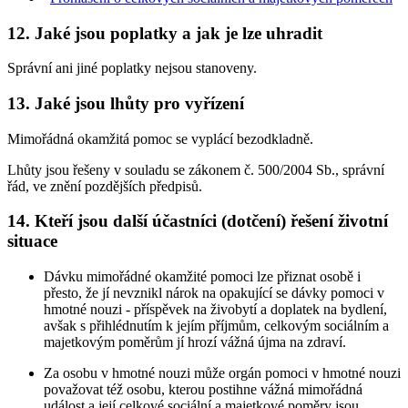
12. Jaké jsou poplatky a jak je lze uhradit
Správní ani jiné poplatky nejsou stanoveny.
13. Jaké jsou lhůty pro vyřízení
Mimořádná okamžitá pomoc se vyplácí bezodkladně.
Lhůty jsou řešeny v souladu se zákonem č. 500/2004 Sb., správní
řád, ve znění pozdějších předpisů.
14. Kteří jsou další účastníci (dotčení) řešení životní
situace
Dávku mimořádné okamžité pomoci lze přiznat osobě i
přesto, že jí nevznikl nárok na opakující se dávky pomoci v
hmotné nouzi - příspěvek na živobytí a doplatek na bydlení,
avšak s přihlédnutím k jejím příjmům, celkovým sociálním a
majetkovým poměrům jí hrozí vážná újma na zdraví.
Za osobu v hmotné nouzi může orgán pomoci v hmotné nouzi
považovat též osobu, kterou postihne vážná mimořádná
událost a její celkové sociální a majetkové poměry jsou