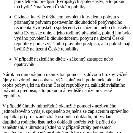
použitelného předpisu Evropských společenství, a to pokud
má bydliště na území České republiky.
Cizinec, který je držitelem povolení k trvalému pobytu s
přiznaným právním postavením dlouhodobě pobývajícího
rezidenta Evropského společenství na území jiného členského
státu Evropské unie, a jeho rodinný příslušník, pokud jim bylo
vydáno povolení k dlouhodobému pobytu na území České
republiky podle zvláštního právního předpisu, a to pokud mají
bydliště na území České republiky.
V případě nezletilého dítěte - zákonný zástupce nebo
opatrovník.
Nárok na mimořádnou okamžitou pomoc - z důvodu hrozby vážné
újmy na zdraví má osoba za výše splněných podmínek, ale také
osoba pobývající na území České republiky na základě zvláštního
právního předpisu, a to pokud má bydliště na území České
republiky.
V případě úhrady mimořádné okamžité pomoci - nezbytného
jednorázového výdaje, spojeného zejména se zaplacením správního
poplatku při prokázané ztrátě osobních dokladů, při vydání
duplikátu rodného listu nebo dokladů potřebných k přijetí do
zaměstnání, s úhradou jízdného v případě ztráty peněžních
prostředků, a v případě nezbytné potřeby s úhradou noclehu, se