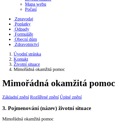
Mapa webu
Počasí
Zpravodaj
Poplatky
Odpady
Formuláře
Obecní dům
Zdravotnictví
Úvodní stránka
Kontakt
Životní situace
Mimořádná okamžitá pomoc
Mimořádná okamžitá pomoc
Základní znění
Rozšířené znění
Úplné znění
3. Pojmenování (název) životní situace
Mimořádná okamžitá pomoc