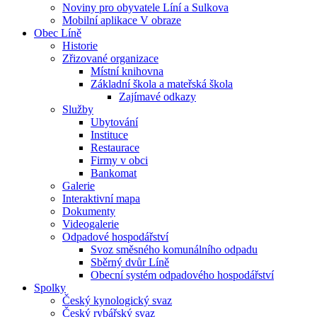
Noviny pro obyvatele Líní a Sulkova
Mobilní aplikace V obraze
Obec Líně
Historie
Zřizované organizace
Místní knihovna
Základní škola a mateřská škola
Zajímavé odkazy
Služby
Ubytování
Instituce
Restaurace
Firmy v obci
Bankomat
Galerie
Interaktivní mapa
Dokumenty
Videogalerie
Odpadové hospodářství
Svoz směsného komunálního odpadu
Sběrný dvůr Líně
Obecní systém odpadového hospodářství
Spolky
Český kynologický svaz
Český rybářský svaz