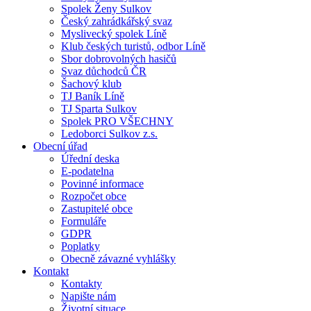
Spolek Ženy Sulkov
Český zahrádkářský svaz
Myslivecký spolek Líně
Klub českých turistů, odbor Líně
Sbor dobrovolných hasičů
Svaz důchodců ČR
Šachový klub
TJ Baník Líně
TJ Sparta Sulkov
Spolek PRO VŠECHNY
Ledoborci Sulkov z.s.
Obecní úřad
Úřední deska
E-podatelna
Povinné informace
Rozpočet obce
Zastupitelé obce
Formuláře
GDPR
Poplatky
Obecně závazné vyhlášky
Kontakt
Kontakty
Napište nám
Životní situace