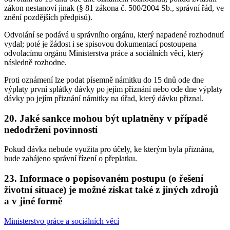
zákon nestanoví jinak (§ 81 zákona č. 500/2004 Sb., správní řád, ve
znění pozdějších předpisů).
Odvolání se podává u správního orgánu, který napadené rozhodnutí
vydal; poté je žádost i se spisovou dokumentací postoupena
odvolacímu orgánu Ministerstva práce a sociálních věcí, který
následně rozhodne.
Proti oznámení lze podat písemně námitku do 15 dnů ode dne
výplaty první splátky dávky po jejím přiznání nebo ode dne výplaty
dávky po jejím přiznání námitky na úřad, který dávku přiznal.
20. Jaké sankce mohou být uplatněny v případě
nedodržení povinností
Pokud dávka nebude využita pro účely, ke kterým byla přiznána,
bude zahájeno správní řízení o přeplatku.
23. Informace o popisovaném postupu (o řešení
životní situace) je možné získat také z jiných zdrojů
a v jiné formě
Ministerstvo práce a sociálních věcí