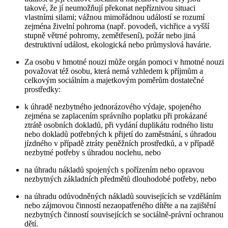
takové, že jí neumožňují překonat nepříznivou situaci
vlastními silami; vážnou mimořádnou událostí se rozumí
zejména živelní pohroma (např. povodeň, vichřice a vyšší
stupně větrné pohromy, zemětřesení), požár nebo jiná
destruktivní událost, ekologická nebo průmyslová havárie.
Za osobu v hmotné nouzi může orgán pomoci v hmotné nouzi
považovat též osobu, která nemá vzhledem k příjmům a
celkovým sociálním a majetkovým poměrům dostatečné
prostředky:
k úhradě nezbytného jednorázového výdaje, spojeného
zejména se zaplacením správního poplatku při prokázané
ztrátě osobních dokladů, při vydání duplikátu rodného listu
nebo dokladů potřebných k přijetí do zaměstnání, s úhradou
jízdného v případě ztráty peněžních prostředků, a v případě
nezbytné potřeby s úhradou noclehu, nebo
na úhradu nákladů spojených s pořízením nebo opravou
nezbytných základních předmětů dlouhodobé potřeby, nebo
na úhradu odůvodněných nákladů souvisejících se vzděláním
nebo zájmovou činností nezaopatřeného dítěte a na zajištění
nezbytných činností souvisejících se sociálně-právní ochranou
dětí.