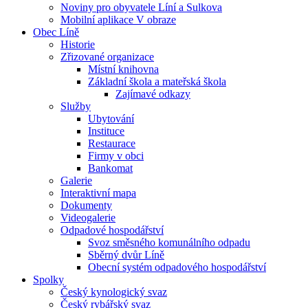
Noviny pro obyvatele Líní a Sulkova
Mobilní aplikace V obraze
Obec Líně
Historie
Zřizované organizace
Místní knihovna
Základní škola a mateřská škola
Zajímavé odkazy
Služby
Ubytování
Instituce
Restaurace
Firmy v obci
Bankomat
Galerie
Interaktivní mapa
Dokumenty
Videogalerie
Odpadové hospodářství
Svoz směsného komunálního odpadu
Sběrný dvůr Líně
Obecní systém odpadového hospodářství
Spolky
Český kynologický svaz
Český rybářský svaz