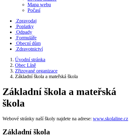
Mapa webu
Počasí
Zpravodaj
Poplatky
Odpady
Formuláře
Obecní dům
Zdravotnictví
Úvodní stránka
Obec Líně
Zřizované organizace
Základní škola a mateřská škola
Základní škola a mateřská
škola
Webové stránky naší školy najdete na adrese:
www.skolaline.cz
Základní škola