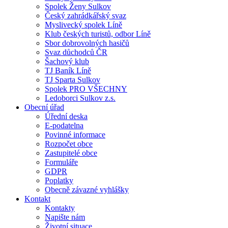
Spolek Ženy Sulkov
Český zahrádkářský svaz
Myslivecký spolek Líně
Klub českých turistů, odbor Líně
Sbor dobrovolných hasičů
Svaz důchodců ČR
Šachový klub
TJ Baník Líně
TJ Sparta Sulkov
Spolek PRO VŠECHNY
Ledoborci Sulkov z.s.
Obecní úřad
Úřední deska
E-podatelna
Povinné informace
Rozpočet obce
Zastupitelé obce
Formuláře
GDPR
Poplatky
Obecně závazné vyhlášky
Kontakt
Kontakty
Napište nám
Životní situace