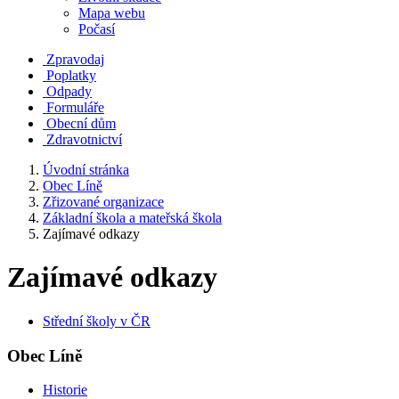
Mapa webu
Počasí
Zpravodaj
Poplatky
Odpady
Formuláře
Obecní dům
Zdravotnictví
Úvodní stránka
Obec Líně
Zřizované organizace
Základní škola a mateřská škola
Zajímavé odkazy
Zajímavé odkazy
Střední školy v ČR
Obec Líně
Historie