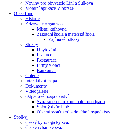
Noviny pro obyvatele Líní a Sulkova
Mobilní aplikace V obraze
Obec Líně
Historie
Zřizované organizace
Místní knihovna
Základní škola a mateřská škola
Zajímavé odkazy
Služby
Ubytování
Instituce
Restaurace
Firmy v obci
Bankomat
Galerie
Interaktivní mapa
Dokumenty
Videogalerie
Odpadové hospodářství
Svoz směsného komunálního odpadu
Sběrný dvůr Líně
Obecní systém odpadového hospodářství
Spolky
Český kynologický svaz
Český rybářský svaz