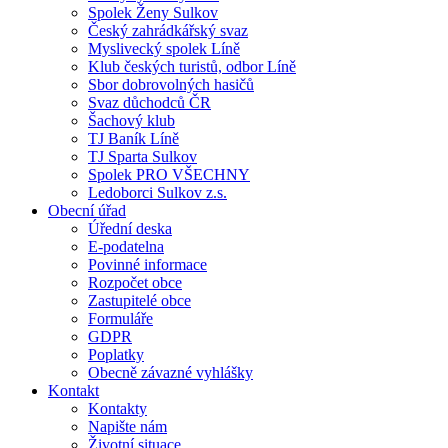
Spolek Ženy Sulkov
Český zahrádkářský svaz
Myslivecký spolek Líně
Klub českých turistů, odbor Líně
Sbor dobrovolných hasičů
Svaz důchodců ČR
Šachový klub
TJ Baník Líně
TJ Sparta Sulkov
Spolek PRO VŠECHNY
Ledoborci Sulkov z.s.
Obecní úřad
Úřední deska
E-podatelna
Povinné informace
Rozpočet obce
Zastupitelé obce
Formuláře
GDPR
Poplatky
Obecně závazné vyhlášky
Kontakt
Kontakty
Napište nám
Životní situace