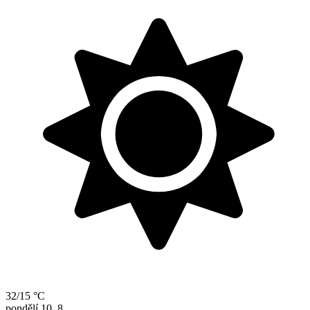
32/15 °C
pondělí
10. 8.