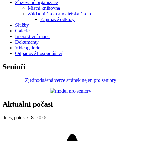
Zřizované organizace
Místní knihovna
Základní škola a mateřská škola
Zajímavé odkazy
Služby
Galerie
Interaktivní mapa
Dokumenty
Videogalerie
Odpadové hospodářství
Senioři
Zjednodušená verze stránek nejen pro seniory
Aktuální počasí
dnes, pátek 7. 8. 2026