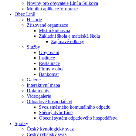
Noviny pro obyvatele Líní a Sulkova
Mobilní aplikace V obraze
Obec Líně
Historie
Zřizované organizace
Místní knihovna
Základní škola a mateřská škola
Zajímavé odkazy
Služby
Ubytování
Instituce
Restaurace
Firmy v obci
Bankomat
Galerie
Interaktivní mapa
Dokumenty
Videogalerie
Odpadové hospodářství
Svoz směsného komunálního odpadu
Sběrný dvůr Líně
Obecní systém odpadového hospodářství
Spolky
Český kynologický svaz
Český rybářský svaz