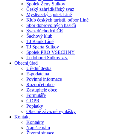
Spolek Ženy Sulkov
Český zahrádkářský svaz
Myslivecký spolek Líně
Klub českých turistů, odbor Líně
Sbor dobrovolných hasičů
Svaz důchodců ČR
Šachový klub
TJ Baník Líně
TJ Sparta Sulkov
Spolek PRO VŠECHNY
Ledoborci Sulkov z.s.
Obecní úřad
Úřední deska
E-podatelna
Povinné informace
Rozpočet obce
Zastupitelé obce
Formuláře
GDPR
Poplatky
Obecně závazné vyhlášky
Kontakt
Kontakty
Napište nám
Životní situace