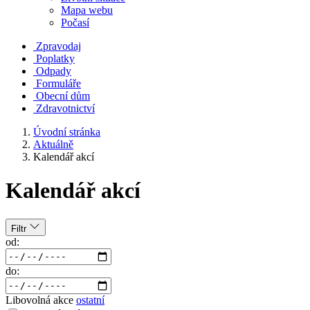
Mapa webu
Počasí
Zpravodaj
Poplatky
Odpady
Formuláře
Obecní dům
Zdravotnictví
Úvodní stránka
Aktuálně
Kalendář akcí
Kalendář akcí
Filtr
od:
do:
Libovolná akce
ostatní