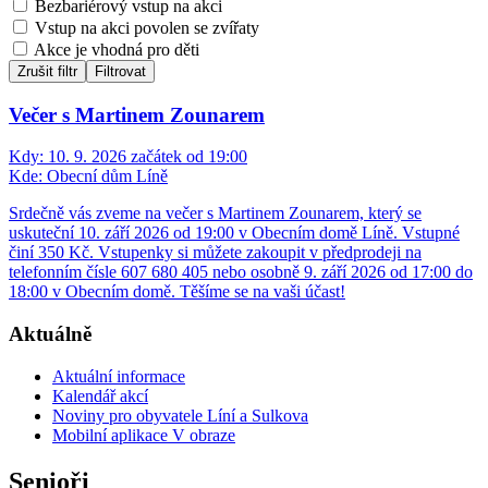
Bezbariérový vstup na akci
Vstup na akci povolen se zvířaty
Akce je vhodná pro děti
Zrušit filtr
Filtrovat
Večer s Martinem Zounarem
Kdy:
10. 9. 2026 začátek od 19:00
Kde:
Obecní dům Líně
Srdečně vás zveme na večer s Martinem Zounarem, který se
uskuteční 10. září 2026 od 19:00 v Obecním domě Líně. Vstupné
činí 350 Kč. Vstupenky si můžete zakoupit v předprodeji na
telefonním čísle 607 680 405 nebo osobně 9. září 2026 od 17:00 do
18:00 v Obecním domě. Těšíme se na vaši účast!
Aktuálně
Aktuální informace
Kalendář akcí
Noviny pro obyvatele Líní a Sulkova
Mobilní aplikace V obraze
Senioři