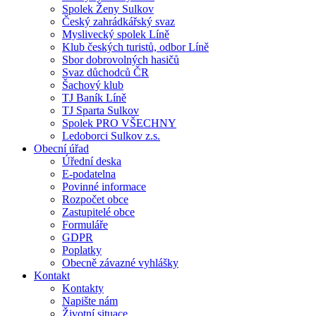
Spolek Ženy Sulkov
Český zahrádkářský svaz
Myslivecký spolek Líně
Klub českých turistů, odbor Líně
Sbor dobrovolných hasičů
Svaz důchodců ČR
Šachový klub
TJ Baník Líně
TJ Sparta Sulkov
Spolek PRO VŠECHNY
Ledoborci Sulkov z.s.
Obecní úřad
Úřední deska
E-podatelna
Povinné informace
Rozpočet obce
Zastupitelé obce
Formuláře
GDPR
Poplatky
Obecně závazné vyhlášky
Kontakt
Kontakty
Napište nám
Životní situace