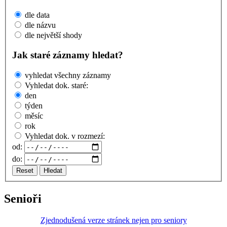
dle data
dle názvu
dle největší shody
Jak staré záznamy hledat?
vyhledat všechny záznamy
Vyhledat dok. staré:
den
týden
měsíc
rok
Vyhledat dok. v rozmezí:
od:
do:
Reset
Hledat
Senioři
Zjednodušená verze stránek nejen pro seniory