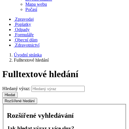
Mapa webu
Počasí
Zpravodaj
Poplatky
Odpady
Formuláře
Obecní dům
Zdravotnictví
Úvodní stránka
Fulltextové hledání
Fulltextové hledání
Hledaný výraz:
Hledat
Rozšířené hledání
Rozšířené vyhledávání
Jak hledat výraz z více slov?