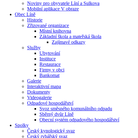
Noviny pro obyvatele Líní a Sulkova
Mobilní aplikace V obraze
Obec Líně
Historie
Zřizované organizace
Místní knihovna
Základní škola a mateřská škola
Zajímavé odkazy
Služby
Ubytování
Instituce
Restaurace
Firmy v obci
Bankomat
Galerie
Interaktivní mapa
Dokumenty
Videogalerie
Odpadové hospodářství
Svoz směsného komunálního odpadu
Sběrný dvůr Líně
Obecní systém odpadového hospodářství
Spolky
Český kynologický svaz
Český rybářský svaz