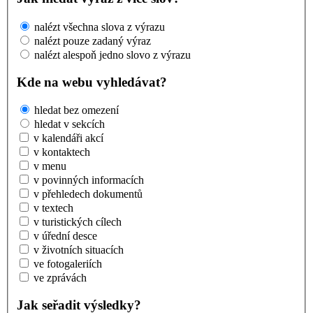
nalézt všechna slova z výrazu
nalézt pouze zadaný výraz
nalézt alespoň jedno slovo z výrazu
Kde na webu vyhledávat?
hledat bez omezení
hledat v sekcích
v kalendáři akcí
v kontaktech
v menu
v povinných informacích
v přehledech dokumentů
v textech
v turistických cílech
v úřední desce
v životních situacích
ve fotogaleriích
ve zprávách
Jak seřadit výsledky?