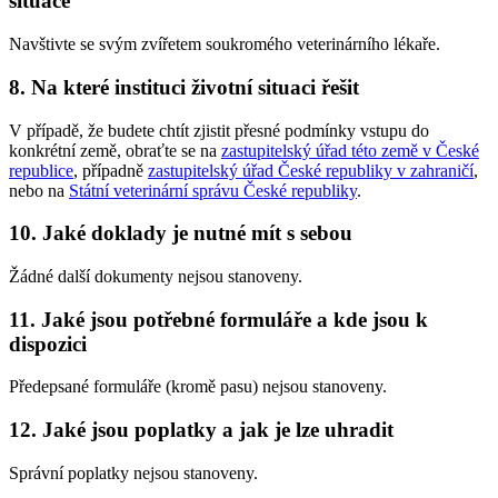
situace
Navštivte se svým zvířetem soukromého veterinárního lékaře.
8. Na které instituci životní situaci řešit
V případě, že budete chtít zjistit přesné podmínky vstupu do
konkrétní země, obraťte se na
zastupitelský úřad této země v České
republice
, případně
zastupitelský úřad České republiky v zahraničí
,
nebo na
Státní veterinární správu České republiky
.
10. Jaké doklady je nutné mít s sebou
Žádné další dokumenty nejsou stanoveny.
11. Jaké jsou potřebné formuláře a kde jsou k
dispozici
Předepsané formuláře (kromě pasu) nejsou stanoveny.
12. Jaké jsou poplatky a jak je lze uhradit
Správní poplatky nejsou stanoveny.