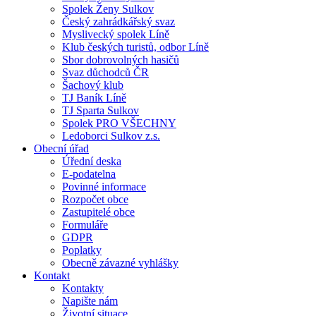
Spolek Ženy Sulkov
Český zahrádkářský svaz
Myslivecký spolek Líně
Klub českých turistů, odbor Líně
Sbor dobrovolných hasičů
Svaz důchodců ČR
Šachový klub
TJ Baník Líně
TJ Sparta Sulkov
Spolek PRO VŠECHNY
Ledoborci Sulkov z.s.
Obecní úřad
Úřední deska
E-podatelna
Povinné informace
Rozpočet obce
Zastupitelé obce
Formuláře
GDPR
Poplatky
Obecně závazné vyhlášky
Kontakt
Kontakty
Napište nám
Životní situace