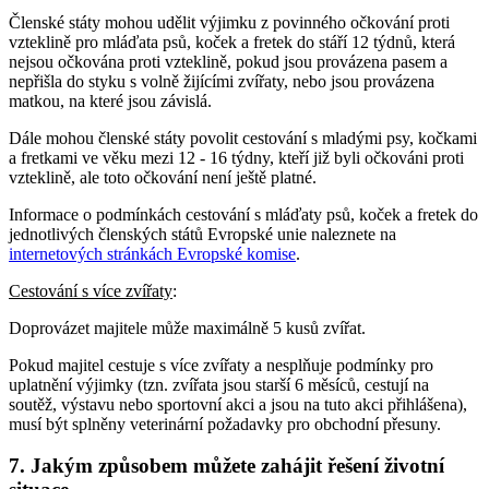
Členské státy mohou udělit výjimku z povinného očkování proti
vzteklině pro mláďata psů, koček a fretek do stáří 12 týdnů, která
nejsou očkována proti vzteklině, pokud jsou provázena pasem a
nepřišla do styku s volně žijícími zvířaty, nebo jsou provázena
matkou, na které jsou závislá.
Dále mohou členské státy povolit cestování s mladými psy, kočkami
a fretkami ve věku mezi 12 - 16 týdny, kteří již byli očkováni proti
vzteklině, ale toto očkování není ještě platné.
Informace o podmínkách cestování s mláďaty psů, koček a fretek do
jednotlivých členských států Evropské unie naleznete na
internetových stránkách Evropské komise
.
Cestování s více zvířaty
:
Doprovázet majitele může maximálně 5 kusů zvířat.
Pokud majitel cestuje s více zvířaty a nesplňuje podmínky pro
uplatnění výjimky (tzn. zvířata jsou starší 6 měsíců, cestují na
soutěž, výstavu nebo sportovní akci a jsou na tuto akci přihlášena),
musí být splněny veterinární požadavky pro obchodní přesuny.
7. Jakým způsobem můžete zahájit řešení životní