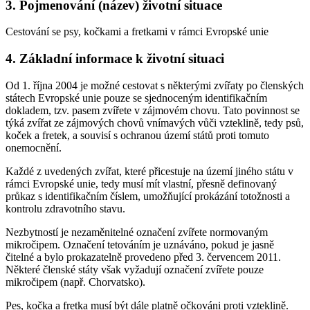
3. Pojmenování (název) životní situace
Cestování se psy, kočkami a fretkami v rámci Evropské unie
4. Základní informace k životní situaci
Od 1. října 2004 je možné cestovat s některými zvířaty po členských
státech Evropské unie pouze se sjednoceným identifikačním
dokladem, tzv. pasem zvířete v zájmovém chovu. Tato povinnost se
týká zvířat ze zájmových chovů vnímavých vůči vzteklině, tedy psů,
koček a fretek, a souvisí s ochranou území států proti tomuto
onemocnění.
Každé z uvedených zvířat, které přicestuje na území jiného státu v
rámci Evropské unie, tedy musí mít vlastní, přesně definovaný
průkaz s identifikačním číslem, umožňující prokázání totožnosti a
kontrolu zdravotního stavu.
Nezbytností je nezaměnitelné označení zvířete normovaným
mikročipem. Označení tetováním je uznáváno, pokud je jasně
čitelné a bylo prokazatelně provedeno před 3. červencem 2011.
Některé členské státy však vyžadují označení zvířete pouze
mikročipem (např. Chorvatsko).
Pes, kočka a fretka musí být dále platně očkováni proti vzteklině.