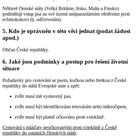
Některé členské státy (Velká Británie, Irsko, Malta a Finsko)
podmiňují vstup psa na své území antiparazitárním ošetřením proti
echinokokovi (tj. odčervením).
5. Kdo je oprávněn v této věci jednat (podat žádost
apod.)
Občan České republiky.
6. Jaké jsou podmínky a postup pro řešení životní
situace
Požadavky pro cestování se psem, kočkou nebo fretkou z České
republiky do států Evropské unie a zpět:
zvíře musí mít vystavený pas,
zvíře musí být identifikováno tetováním nebo mikročipem,
zvíře musí být platně očkováno proti vzteklině.
Cestování s mláďaty neočkovanými proti vzteklině z České
republiky do ostatních členských států
: