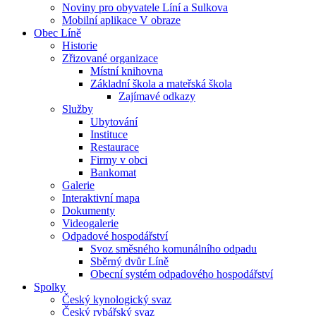
Noviny pro obyvatele Líní a Sulkova
Mobilní aplikace V obraze
Obec Líně
Historie
Zřizované organizace
Místní knihovna
Základní škola a mateřská škola
Zajímavé odkazy
Služby
Ubytování
Instituce
Restaurace
Firmy v obci
Bankomat
Galerie
Interaktivní mapa
Dokumenty
Videogalerie
Odpadové hospodářství
Svoz směsného komunálního odpadu
Sběrný dvůr Líně
Obecní systém odpadového hospodářství
Spolky
Český kynologický svaz
Český rybářský svaz