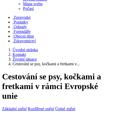
Mapa webu
Počasí
Zpravodaj
Poplatky
Odpady
Formuláře
Obecní dům
Zdravotnictví
Úvodní stránka
Kontakt
Životní situace
Cestování se psy, kočkami a fretkami v...
Cestování se psy, kočkami a
fretkami v rámci Evropské
unie
Základní znění
Rozšířené znění
Úplné znění