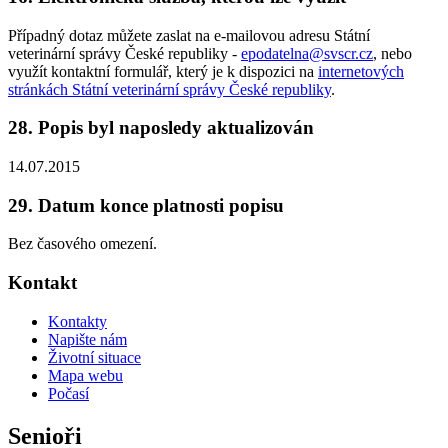
Případný dotaz můžete zaslat na e-mailovou adresu Státní
veterinární správy České republiky -
epodatelna@svscr.cz
, nebo
využít kontaktní formulář, který je k dispozici na
internetových
stránkách Státní veterinární správy České republiky
.
28. Popis byl naposledy aktualizován
14.07.2015
29. Datum konce platnosti popisu
Bez časového omezení.
Kontakt
Kontakty
Napište nám
Životní situace
Mapa webu
Počasí
Senioři