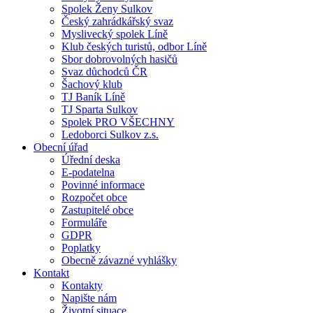
Spolek Ženy Sulkov
Český zahrádkářský svaz
Myslivecký spolek Líně
Klub českých turistů, odbor Líně
Sbor dobrovolných hasičů
Svaz důchodců ČR
Šachový klub
TJ Baník Líně
TJ Sparta Sulkov
Spolek PRO VŠECHNY
Ledoborci Sulkov z.s.
Obecní úřad
Úřední deska
E-podatelna
Povinné informace
Rozpočet obce
Zastupitelé obce
Formuláře
GDPR
Poplatky
Obecně závazné vyhlášky
Kontakt
Kontakty
Napište nám
Životní situace