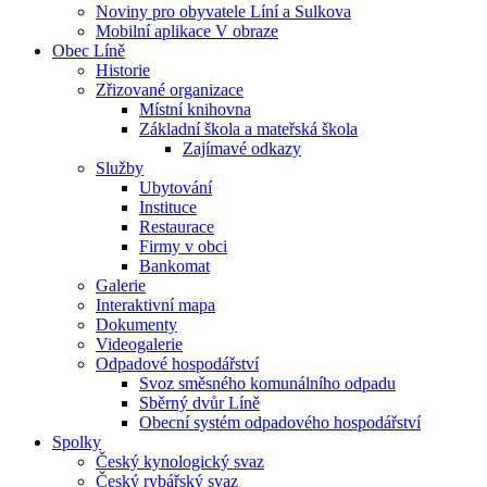
Noviny pro obyvatele Líní a Sulkova
Mobilní aplikace V obraze
Obec Líně
Historie
Zřizované organizace
Místní knihovna
Základní škola a mateřská škola
Zajímavé odkazy
Služby
Ubytování
Instituce
Restaurace
Firmy v obci
Bankomat
Galerie
Interaktivní mapa
Dokumenty
Videogalerie
Odpadové hospodářství
Svoz směsného komunálního odpadu
Sběrný dvůr Líně
Obecní systém odpadového hospodářství
Spolky
Český kynologický svaz
Český rybářský svaz