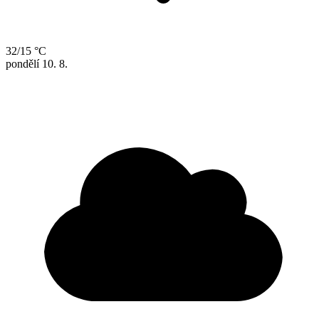
32/15 °C
pondělí
10. 8.