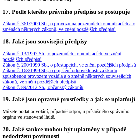
17. Podle kterého právního předpisu se postupuje
Zákon č. 361/2000 Sb., o provozu na pozemních komunikacích a o
změnách některých zákonů, ve znění pozdějších předpisů
18. Jaké jsou související předpisy
Zákon č. 13/1997 Sb., o pozemních komunikacích, ve znění
pozdějších předpisů
Zákon č. 200/1990 Sb., o přestupcích, ve znění pozdějších předpisů
Zákon č. 168/1999 Sb., o pojištění odpovědnosti za škodu
způsobenou provozem vozidla a o změně některých souvisejících
zákonů, ve znění pozdějších předpisů
Zákon č. 89/2012 Sb., občanský zákoník
19. Jaké jsou opravné prostředky a jak se uplatňují
Můžete podat odvolání, případně odpor, u příslušného správního
orgánu ve stanovené lhůtě.
20. Jaké sankce mohou být uplatněny v případě
nedodržení povinností