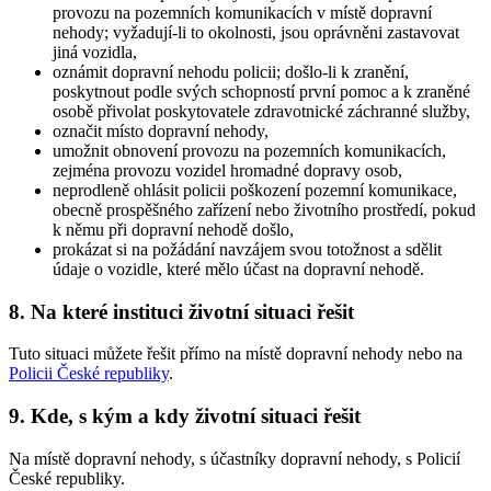
provozu na pozemních komunikacích v místě dopravní
nehody; vyžadují-li to okolnosti, jsou oprávněni zastavovat
jiná vozidla,
oznámit dopravní nehodu policii; došlo-li k zranění,
poskytnout podle svých schopností první pomoc a k zraněné
osobě přivolat poskytovatele zdravotnické záchranné služby,
označit místo dopravní nehody,
umožnit obnovení provozu na pozemních komunikacích,
zejména provozu vozidel hromadné dopravy osob,
neprodleně ohlásit policii poškození pozemní komunikace,
obecně prospěšného zařízení nebo životního prostředí, pokud
k němu při dopravní nehodě došlo,
prokázat si na požádání navzájem svou totožnost a sdělit
údaje o vozidle, které mělo účast na dopravní nehodě.
8. Na které instituci životní situaci řešit
Tuto situaci můžete řešit přímo na místě dopravní nehody nebo na
Policii České republiky
.
9. Kde, s kým a kdy životní situaci řešit
Na místě dopravní nehody, s účastníky dopravní nehody, s Policií
České republiky.