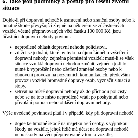
6. Jaké jsou podmínky a postup pro řešení životní
situace
Dojde-li při dopravní nehodě k usmrcení nebo zranění osoby nebo k
hmotné škodě převyšující zřejmě na některém ze zúčastněných
vozidel včetně přepravovaných věcí částku 100 000 Kč, jsou
účastníci dopravní nehody povinni:
neprodleně ohlásit dopravní nehodu policistovi,
zdržet se jednání, které by bylo na újmu řádného vyšetření
dopravní nehody, zejména přemístění vozidel; musí-li se však
situace vzniklá dopravní nehodou změnit, zejména je-li to
nutné k vyproštění nebo ošetření zraněné osoby nebo k
obnovení provozu na pozemních komunikacích, především
provozu vozidel hromadné dopravy osob, vyznačit situaci a
stopy,
setrvat na místě dopravní nehody až do příchodu policisty
nebo se na toto místo neprodleně vrátit po poskytnutí nebo
přivolání pomoci nebo ohlášení dopravní nehody.
Výše uvedené povinnosti platí i v případě, kdy při dopravní nehodě:
dojde ke hmotné škodě na majetku třetí osoby, s výjimkou
škody na vozidle, jehož řidič má účast na dopravní nehodě
nebo škody na věci přepravované v tomto vozidle,