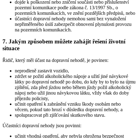
dojde k poškození nebo zničení součásti nebo příslušenství
pozemní komunikace podle zákona č. 13/1997 Sb., o
pozemních komunikacích, ve znění pozdějších předpisů, nebo
účastníci dopravní nehody nemohou sami bez vynaložení
nepřiměřeného úsilí zabezpečit obnovení plynulosti provozu
na pozemních komunikacích.
7. Jakým způsobem můžete zahájit řešení životní
situace
Řidič, který měl účast na dopravní nehodě, je povinen:
neprodleně zastavit vozidlo,
zdržet se požití alkoholického nápoje a užití jiné návykové
látky po dopravní nehodě po dobu, do kdy by to bylo na újmu
zjištění, zda před jízdou nebo během jízdy požil alkoholický
nápoj nebo užil jinou návykovou látku, vždy však do doby
příjezdu policisty,
učinit opatření k zabránění vzniku škody osobám nebo
věcem, pokud tato hrozí v důsledku dopravní nehody, a
spolupracovat při zjišťování skutkového stavu.
Účastníci dopravní nehody jsou povinni:
učinit vhodná opatření, aby nebyla ohrožena bezpečnost