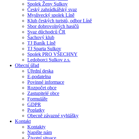
Spolek Ženy Sulkov
Český zahrádkářský svaz
Myslivecký spolek Líně
Klub českých turistů, odbor Líně
Sbor dobrovolných hasičů
Svaz důchodců ČR
Šachový klub
TJ Baník Líně
TJ Sparta Sulkov
Spolek PRO VŠECHNY
Ledoborci Sulkov z.s.
Obecní úřad
Úřední deska
E-podatelna
Povinné informace
Rozpočet obce
Zastupitelé obce
Formuláře
GDPR
Poplatky
Obecně závazné vyhlášky
Kontakt
Kontakty
Napište nám
Životní situace