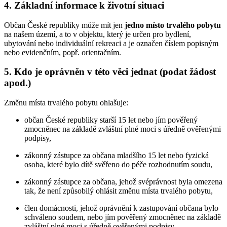
4. Základní informace k životní situaci
Občan České republiky může mít jen
jedno místo trvalého pobytu
na našem území, a to v objektu, který je určen pro bydlení,
ubytování nebo individuální rekreaci a je označen číslem popisným
nebo evidenčním, popř. orientačním.
5. Kdo je oprávněn v této věci jednat (podat žádost
apod.)
Změnu místa trvalého pobytu ohlašuje:
občan České republiky starší 15 let nebo jím pověřený
zmocněnec na základě zvláštní plné moci s úředně ověřenými
podpisy,
zákonný zástupce za občana mladšího 15 let nebo fyzická
osoba, které bylo dítě svěřeno do péče rozhodnutím soudu,
zákonný zástupce za občana, jehož svéprávnost byla omezena
tak, že není způsobilý ohlásit změnu místa trvalého pobytu,
člen domácnosti, jehož oprávnění k zastupování občana bylo
schváleno soudem, nebo jím pověřený zmocněnec na základě
zvláštní plné moci s úředně ověřenými podpisy.