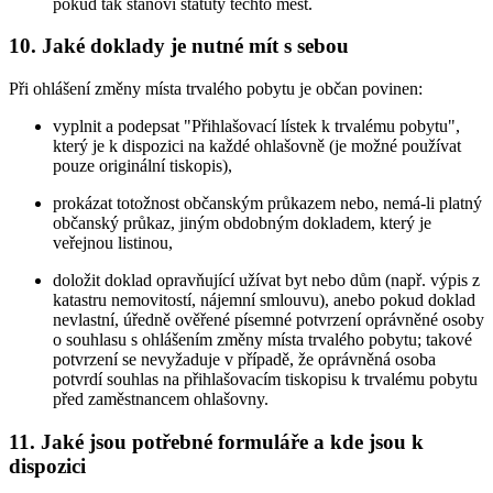
pokud tak stanoví statuty těchto měst.
10. Jaké doklady je nutné mít s sebou
Při ohlášení změny místa trvalého pobytu je občan povinen:
vyplnit a podepsat "Přihlašovací lístek k trvalému pobytu",
který je k dispozici na každé ohlašovně (je možné používat
pouze originální tiskopis),
prokázat totožnost občanským průkazem nebo, nemá-li platný
občanský průkaz, jiným obdobným dokladem, který je
veřejnou listinou,
doložit doklad opravňující užívat byt nebo dům (např. výpis z
katastru nemovitostí, nájemní smlouvu), anebo pokud doklad
nevlastní, úředně ověřené písemné potvrzení oprávněné osoby
o souhlasu s ohlášením změny místa trvalého pobytu; takové
potvrzení se nevyžaduje v případě, že oprávněná osoba
potvrdí souhlas na přihlašovacím tiskopisu k trvalému pobytu
před zaměstnancem ohlašovny.
11. Jaké jsou potřebné formuláře a kde jsou k
dispozici