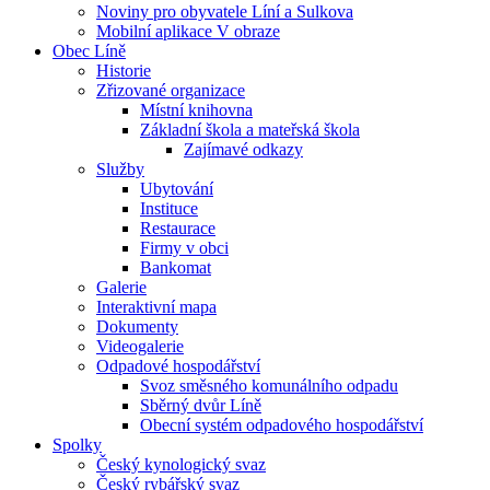
Noviny pro obyvatele Líní a Sulkova
Mobilní aplikace V obraze
Obec Líně
Historie
Zřizované organizace
Místní knihovna
Základní škola a mateřská škola
Zajímavé odkazy
Služby
Ubytování
Instituce
Restaurace
Firmy v obci
Bankomat
Galerie
Interaktivní mapa
Dokumenty
Videogalerie
Odpadové hospodářství
Svoz směsného komunálního odpadu
Sběrný dvůr Líně
Obecní systém odpadového hospodářství
Spolky
Český kynologický svaz
Český rybářský svaz