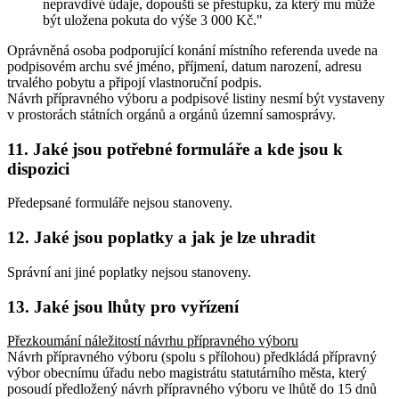
nepravdivé údaje, dopouští se přestupku, za který mu může
být uložena pokuta do výše 3 000 Kč."
Oprávněná osoba podporující konání místního referenda uvede na
podpisovém archu své jméno, příjmení, datum narození, adresu
trvalého pobytu a připojí vlastnoruční podpis.
Návrh přípravného výboru a podpisové listiny nesmí být vystaveny
v prostorách státních orgánů a orgánů územní samosprávy.
11. Jaké jsou potřebné formuláře a kde jsou k
dispozici
Předepsané formuláře nejsou stanoveny.
12. Jaké jsou poplatky a jak je lze uhradit
Správní ani jiné poplatky nejsou stanoveny.
13. Jaké jsou lhůty pro vyřízení
Přezkoumání náležitostí návrhu přípravného výboru
Návrh přípravného výboru (spolu s přílohou) předkládá přípravný
výbor obecnímu úřadu nebo magistrátu statutárního města, který
posoudí předložený návrh přípravného výboru ve lhůtě do 15 dnů