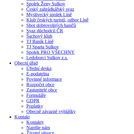
Spolek Ženy Sulkov
Český zahrádkářský svaz
Myslivecký spolek Líně
Klub českých turistů, odbor Líně
Sbor dobrovolných hasičů
Svaz důchodců ČR
Šachový klub
TJ Baník Líně
TJ Sparta Sulkov
Spolek PRO VŠECHNY
Ledoborci Sulkov z.s.
Obecní úřad
Úřední deska
E-podatelna
Povinné informace
Rozpočet obce
Zastupitelé obce
Formuláře
GDPR
Poplatky
Obecně závazné vyhlášky
Kontakt
Kontakty
Napište nám
Životní situace