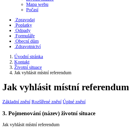
Mapa webu
Počasí
Zpravodaj
Poplatky
Odpady
Formuláře
Obecní dům
Zdravotnictví
Úvodní stránka
Kontakt
Životní situace
Jak vyhlásit místní referendum
Jak vyhlásit místní referendum
Základní znění
Rozšířené znění
Úplné znění
3. Pojmenování (název) životní situace
Jak vyhlásit místní referendum