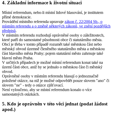
4. Základní informace k životní situaci
Místní referendum, nebo-li místní lidové hlasování, je institutem
přímé demokracie.
Provádění místního referenda upravuje
zákon č. 22/2004 Sb., o
místním referendu a o změně některých zákonů, ve znění pozdějších
předpisů
.
V místním referendu rozhodují oprávněné osoby o záležitostech,
které patří do samostatné působnosti obce či statutárního města.
Obcí je třeba v tomto případě rozumět také městskou část nebo
městský obvod územně členěného statutárního města a městskou
část hlavního města Prahy; pojem statutární město zahrnuje také
hlavní město Praha.
V určitých případech je možné místní referendum konat také na
území části obce, aniž by se jednalo o městskou část či městský
obvod.
Oprávněné osoby v místním referendu hlasují o jednoznačně
položené otázce, na niž je možné odpovědět pouze slovem "ano" či
slovem "ne" - tedy o otázce zjišťovací.
Není vyloučeno, aby se místní referendum konalo o více
samostatných otázkách.
5. Kdo je oprávněn v této věci jednat (podat žádost
apod.)