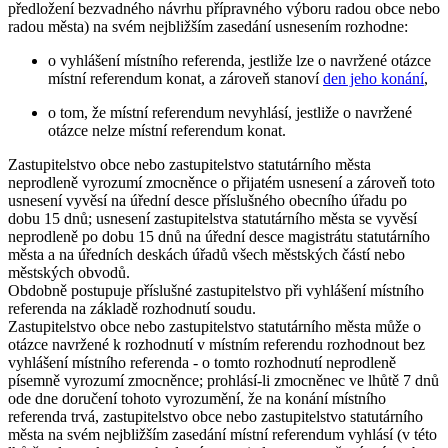
předložení bezvadného návrhu přípravného výboru radou obce nebo
radou města) na svém nejbližším zasedání usnesením rozhodne:
o vyhlášení místního referenda, jestliže lze o navržené otázce
místní referendum konat, a zároveň stanoví
den jeho konání
,
o tom, že místní referendum nevyhlásí, jestliže o navržené
otázce nelze místní referendum konat.
Zastupitelstvo obce nebo zastupitelstvo statutárního města
neprodleně vyrozumí zmocněnce o přijatém usnesení a zároveň toto
usnesení vyvěsí na úřední desce příslušného obecního úřadu po
dobu 15 dnů; usnesení zastupitelstva statutárního města se vyvěsí
neprodleně po dobu 15 dnů na úřední desce magistrátu statutárního
města a na úředních deskách úřadů všech městských částí nebo
městských obvodů.
Obdobně postupuje příslušné zastupitelstvo při vyhlášení místního
referenda na základě rozhodnutí soudu.
Zastupitelstvo obce nebo zastupitelstvo statutárního města může o
otázce navržené k rozhodnutí v místním referendu rozhodnout bez
vyhlášení místního referenda - o tomto rozhodnutí neprodleně
písemně vyrozumí zmocněnce; prohlásí-li zmocněnec ve lhůtě 7 dnů
ode dne doručení tohoto vyrozumění, že na konání místního
referenda trvá, zastupitelstvo obce nebo zastupitelstvo statutárního
města na svém nejbližším zasedání místní referendum vyhlásí (v této