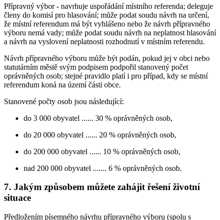
Přípravný výbor - navrhuje uspořádání místního referenda; deleguje
členy do komisí pro hlasování; může podat soudu návrh na určení,
že místní referendum má být vyhlášeno nebo že návrh přípravného
výboru nemá vady; může podat soudu návrh na neplatnost hlasování
a návrh na vyslovení neplatnosti rozhodnutí v místním referendu.
Návrh přípravného výboru může být podán, pokud jej v obci nebo
statutárním městě svým podpisem podpořil stanovený počet
oprávněných osob; stejné pravidlo platí i pro případ, kdy se místní
referendum koná na území části obce.
Stanovené počty osob jsou následující:
do 3 000 obyvatel ...... 30 % oprávněných osob,
do 20 000 obyvatel ...... 20 % oprávněných osob,
do 200 000 obyvatel ...... 10 % oprávněných osob,
nad 200 000 obyvatel ....... 6 % oprávněných osob.
7. Jakým způsobem můžete zahájit řešení životní
situace
Předložením písemného návrhu přípravného výboru (spolu s