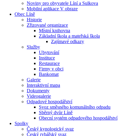
Noviny pro obyvatele Líní a Sulkova
Mobilní aplikace V obraze
Obec Líně
Historie
Zřizované organizace
Místní knihovna
Základní škola a mateřská škola
Zajímavé odkazy
Služby
Ubytování
Instituce
Restaurace
Firmy v obci
Bankomat
Galerie
Interaktivní mapa
Dokumenty
Videogalerie
Odpadové hospodářství
Svoz směsného komunálního odpadu
Sběrný dvůr Líně
Obecní systém odpadového hospodářství
Spolky
Český kynologický svaz
Český rybářský svaz