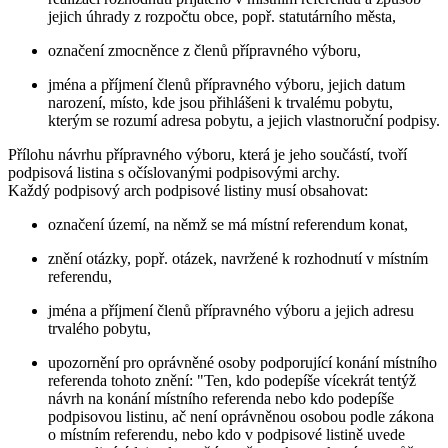
jejich úhrady z rozpočtu obce, popř. statutárního města,
označení zmocněnce z členů přípravného výboru,
jména a příjmení členů přípravného výboru, jejich datum
narození, místo, kde jsou přihlášeni k trvalému pobytu,
kterým se rozumí adresa pobytu, a jejich vlastnoruční podpisy.
Přílohu návrhu přípravného výboru, která je jeho součástí, tvoří
podpisová listina s očíslovanými podpisovými archy.
Každý podpisový arch podpisové listiny musí obsahovat:
označení území, na němž se má místní referendum konat,
znění otázky, popř. otázek, navržené k rozhodnutí v místním
referendu,
jména a příjmení členů přípravného výboru a jejich adresu
trvalého pobytu,
upozornění pro oprávněné osoby podporující konání místního
referenda tohoto znění: "Ten, kdo podepíše vícekrát tentýž
návrh na konání místního referenda nebo kdo podepíše
podpisovou listinu, ač není oprávněnou osobou podle zákona
o místním referendu, nebo kdo v podpisové listině uvede