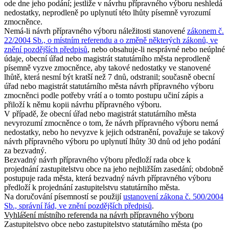
ode dne jeho podání; jestliže v návrhu přípravného výboru neshledá
nedostatky, neprodleně po uplynutí této lhůty písemně vyrozumí
zmocněnce.
Nemá-li návrh přípravného výboru náležitosti stanovené
zákonem č.
22/2004 Sb., o místním referendu a o změně některých zákonů, ve
znění pozdějších předpisů
, nebo obsahuje-li nesprávné nebo neúplné
údaje, obecní úřad nebo magistrát statutárního města neprodleně
písemně vyzve zmocněnce, aby takové nedostatky ve stanovené
lhůtě, která nesmí být kratší než 7 dnů, odstranil; současně obecní
úřad nebo magistrát statutárního města návrh přípravného výboru
zmocněnci podle potřeby vrátí a o tomto postupu učiní zápis a
přiloží k němu kopii návrhu přípravného výboru.
V případě, že obecní úřad nebo magistrát statutárního města
nevyrozumí zmocněnce o tom, že návrh přípravného výboru nemá
nedostatky, nebo ho nevyzve k jejich odstranění, považuje se takový
návrh přípravného výboru po uplynutí lhůty 30 dnů od jeho podání
za bezvadný.
Bezvadný návrh přípravného výboru předloží rada obce k
projednání zastupitelstvu obce na jeho nejbližším zasedání; obdobně
postupuje rada města, která bezvadný návrh přípravného výboru
předloží k projednání zastupitelstvu statutárního města.
Na doručování písemností se použijí
ustanovení zákona č. 500/2004
Sb., správní řád, ve znění pozdějších předpisů
.
Vyhlášení místního referenda na návrh přípravného výboru
Zastupitelstvo obce nebo zastupitelstvo statutárního města (po