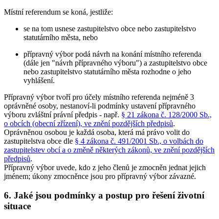
Místní referendum se koná, jestliže:
se na tom usnese zastupitelstvo obce nebo zastupitelstvo
statutárního města, nebo
přípravný výbor podá návrh na konání místního referenda
(dále jen "návrh přípravného výboru") a zastupitelstvo obce
nebo zastupitelstvo statutárního města rozhodne o jeho
vyhlášení.
Přípravný výbor tvoří pro účely místního referenda nejméně 3
oprávněné osoby, nestanoví-li podmínky ustavení přípravného
výboru zvláštní právní předpis - např.
§ 21 zákona č. 128/2000 Sb.,
o obcích (obecní zřízení), ve znění pozdějších předpisů
.
Oprávněnou osobou je každá osoba, která má právo volit do
zastupitelstva obce dle
§ 4 zákona č. 491/2001 Sb., o volbách do
zastupitelstev obcí a o změně některých zákonů, ve znění pozdějších
předpisů
.
Přípravný výbor uvede, kdo z jeho členů je zmocněn jednat jejich
jménem; úkony zmocněnce jsou pro přípravný výbor závazné.
6. Jaké jsou podmínky a postup pro řešení životní
situace