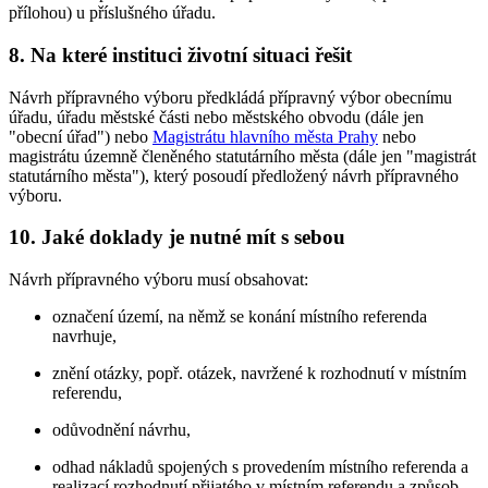
přílohou) u příslušného úřadu.
8. Na které instituci životní situaci řešit
Návrh přípravného výboru předkládá přípravný výbor obecnímu
úřadu, úřadu městské části nebo městského obvodu (dále jen
"obecní úřad") nebo
Magistrátu hlavního města Prahy
nebo
magistrátu územně členěného statutárního města (dále jen "magistrát
statutárního města"), který posoudí předložený návrh přípravného
výboru.
10. Jaké doklady je nutné mít s sebou
Návrh přípravného výboru musí obsahovat:
označení území, na němž se konání místního referenda
navrhuje,
znění otázky, popř. otázek, navržené k rozhodnutí v místním
referendu,
odůvodnění návrhu,
odhad nákladů spojených s provedením místního referenda a
realizací rozhodnutí přijatého v místním referendu a způsob