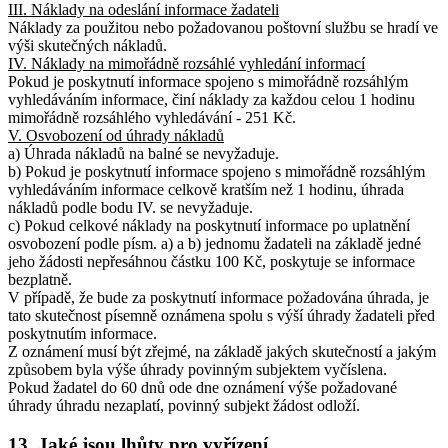
III. Náklady na odeslání informace žadateli
Náklady za použitou nebo požadovanou poštovní službu se hradí ve
výši skutečných nákladů.
IV. Náklady na mimořádně rozsáhlé vyhledání informací
Pokud je poskytnutí informace spojeno s mimořádně rozsáhlým
vyhledáváním informace, činí náklady za každou celou 1 hodinu
mimořádně rozsáhlého vyhledávání - 251 Kč.
V. Osvobození od úhrady nákladů
a) Úhrada nákladů na balné se nevyžaduje.
b) Pokud je poskytnutí informace spojeno s mimořádně rozsáhlým
vyhledáváním informace celkově kratším než 1 hodinu, úhrada
nákladů podle bodu IV. se nevyžaduje.
c) Pokud celkové náklady na poskytnutí informace po uplatnění
osvobození podle písm. a) a b) jednomu žadateli na základě jedné
jeho žádosti nepřesáhnou částku 100 Kč, poskytuje se informace
bezplatně.
V případě, že bude za poskytnutí informace požadována úhrada, je
tato skutečnost písemně oznámena spolu s výší úhrady žadateli před
poskytnutím informace.
Z oznámení musí být zřejmé, na základě jakých skutečností a jakým
způsobem byla výše úhrady povinným subjektem vyčíslena.
Pokud žadatel do 60 dnů ode dne oznámení výše požadované
úhrady úhradu nezaplatí, povinný subjekt žádost odloží.
13. Jaké jsou lhůty pro vyřízení