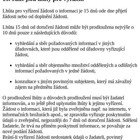
Lhůta pro vyřízení žádosti o informaci je 15 dnů ode dne přijetí
žádosti nebo od doplnění žádosti.
Lhůta 15 dnů od doručení žádosti může být prodloužena nejvýše o
10 dnů pouze z následujících důvodů:
vyhledání a sběr požadovaných informací v jiných
úřadovnách, které jsou oddělené od úřadovny vyřizující
žádost,
vyhledání a sběr objemného množství oddělených a odlišných
informací požadovaných v jedné žádosti,
konzultace s jiným povinným subjektem, který má závažný
zájem na předmětu žádosti.
O prodloužení lhůty a důvodech prodloužení musí být žadatel
informován, a to ještě před uplynutím lhůty k jejímu vyřízení.
Žádost o informaci, která již byla zveřejněna např. na internetu, v
informačních brožurách apod., se zpravidla vyřizuje poskytnutím
údajů o zveřejnění, nejpozději do 7 dnů od doručení žádosti. Sdělení
žadatele, že trvá na přímém poskytnutí informace, se považuje za
nové podání žádosti.
Brání-li vyřízení žádosti nedostatek údajů o žadateli, povinný