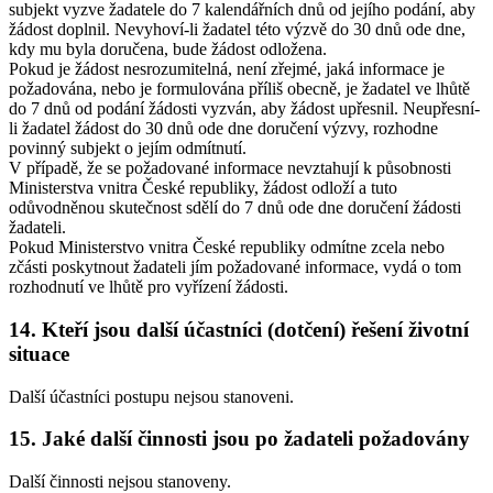
subjekt vyzve žadatele do 7 kalendářních dnů od jejího podání, aby
žádost doplnil. Nevyhoví-li žadatel této výzvě do 30 dnů ode dne,
kdy mu byla doručena, bude žádost odložena.
Pokud je žádost nesrozumitelná, není zřejmé, jaká informace je
požadována, nebo je formulována příliš obecně, je žadatel ve lhůtě
do 7 dnů od podání žádosti vyzván, aby žádost upřesnil. Neupřesní-
li žadatel žádost do 30 dnů ode dne doručení výzvy, rozhodne
povinný subjekt o jejím odmítnutí.
V případě, že se požadované informace nevztahují k působnosti
Ministerstva vnitra České republiky, žádost odloží a tuto
odůvodněnou skutečnost sdělí do 7 dnů ode dne doručení žádosti
žadateli.
Pokud Ministerstvo vnitra České republiky odmítne zcela nebo
zčásti poskytnout žadateli jím požadované informace, vydá o tom
rozhodnutí ve lhůtě pro vyřízení žádosti.
14. Kteří jsou další účastníci (dotčení) řešení životní
situace
Další účastníci postupu nejsou stanoveni.
15. Jaké další činnosti jsou po žadateli požadovány
Další činnosti nejsou stanoveny.