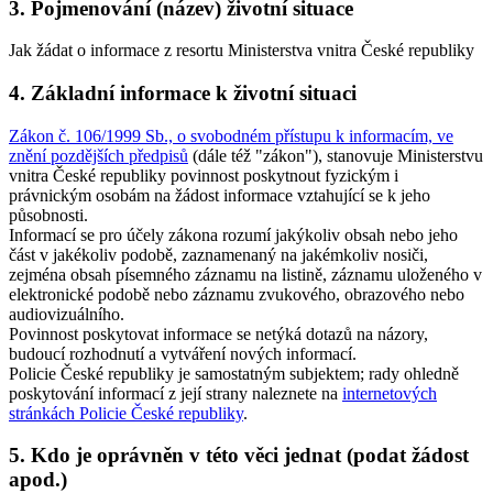
3. Pojmenování (název) životní situace
Jak žádat o informace z resortu Ministerstva vnitra České republiky
4. Základní informace k životní situaci
Zákon č. 106/1999 Sb., o svobodném přístupu k informacím, ve
znění pozdějších předpisů
(dále též "zákon"), stanovuje Ministerstvu
vnitra České republiky povinnost poskytnout fyzickým i
právnickým osobám na žádost informace vztahující se k jeho
působnosti.
Informací se pro účely zákona rozumí jakýkoliv obsah nebo jeho
část v jakékoliv podobě, zaznamenaný na jakémkoliv nosiči,
zejména obsah písemného záznamu na listině, záznamu uloženého v
elektronické podobě nebo záznamu zvukového, obrazového nebo
audiovizuálního.
Povinnost poskytovat informace se netýká dotazů na názory,
budoucí rozhodnutí a vytváření nových informací.
Policie České republiky je samostatným subjektem; rady ohledně
poskytování informací z její strany naleznete na
internetových
stránkách Policie České republiky
.
5. Kdo je oprávněn v této věci jednat (podat žádost
apod.)