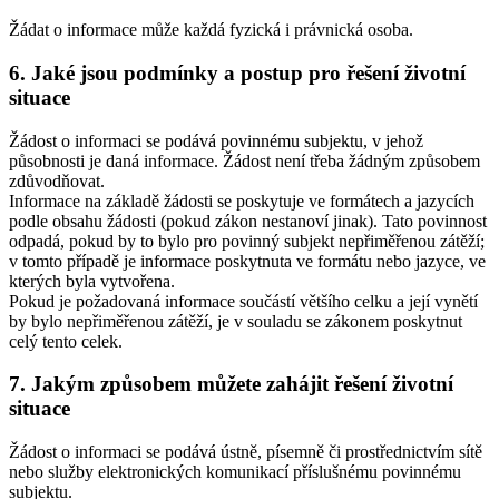
Žádat o informace může každá fyzická i právnická osoba.
6. Jaké jsou podmínky a postup pro řešení životní
situace
Žádost o informaci se podává povinnému subjektu, v jehož
působnosti je daná informace. Žádost není třeba žádným způsobem
zdůvodňovat.
Informace na základě žádosti se poskytuje ve formátech a jazycích
podle obsahu žádosti (pokud zákon nestanoví jinak). Tato povinnost
odpadá, pokud by to bylo pro povinný subjekt nepřiměřenou zátěží;
v tomto případě je informace poskytnuta ve formátu nebo jazyce, ve
kterých byla vytvořena.
Pokud je požadovaná informace součástí většího celku a její vynětí
by bylo nepřiměřenou zátěží, je v souladu se zákonem poskytnut
celý tento celek.
7. Jakým způsobem můžete zahájit řešení životní
situace
Žádost o informaci se podává ústně, písemně či prostřednictvím sítě
nebo služby elektronických komunikací příslušnému povinnému
subjektu.