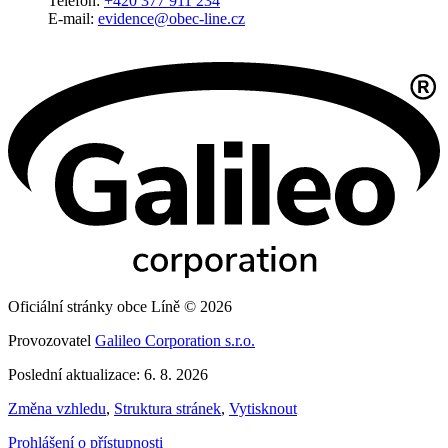
Telefon:
+420 377 911 234
E-mail:
evidence@obec-line.cz
Oficiální stránky obce Líně © 2026
Provozovatel
Galileo Corporation s.r.o.
Poslední aktualizace: 6. 8. 2026
Změna vzhledu
,
Struktura stránek
,
Vytisknout
Prohlášení o přístupnosti