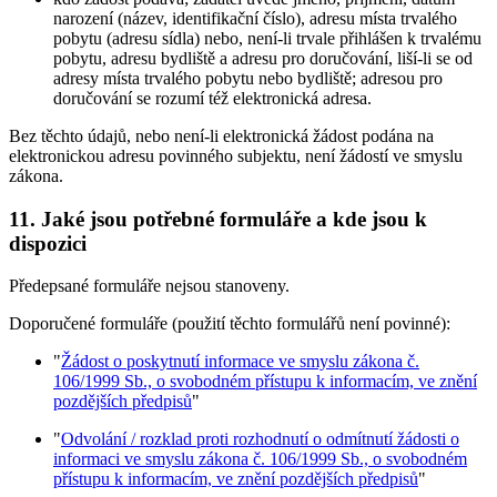
narození (název, identifikační číslo), adresu místa trvalého
pobytu (adresu sídla) nebo, není-li trvale přihlášen k trvalému
pobytu, adresu bydliště a adresu pro doručování, liší-li se od
adresy místa trvalého pobytu nebo bydliště; adresou pro
doručování se rozumí též elektronická adresa.
Bez těchto údajů, nebo není-li elektronická žádost podána na
elektronickou adresu povinného subjektu, není žádostí ve smyslu
zákona.
11. Jaké jsou potřebné formuláře a kde jsou k
dispozici
Předepsané formuláře nejsou stanoveny.
Doporučené formuláře (použití těchto formulářů není povinné):
"
Žádost o poskytnutí informace ve smyslu zákona č.
106/1999 Sb., o svobodném přístupu k informacím, ve znění
pozdějších předpisů
"
"
Odvolání / rozklad proti rozhodnutí o odmítnutí žádosti o
informaci ve smyslu zákona č. 106/1999 Sb., o svobodném
přístupu k informacím, ve znění pozdějších předpisů
"