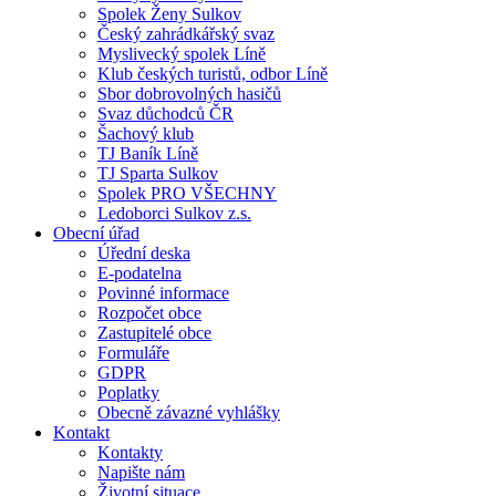
Spolek Ženy Sulkov
Český zahrádkářský svaz
Myslivecký spolek Líně
Klub českých turistů, odbor Líně
Sbor dobrovolných hasičů
Svaz důchodců ČR
Šachový klub
TJ Baník Líně
TJ Sparta Sulkov
Spolek PRO VŠECHNY
Ledoborci Sulkov z.s.
Obecní úřad
Úřední deska
E-podatelna
Povinné informace
Rozpočet obce
Zastupitelé obce
Formuláře
GDPR
Poplatky
Obecně závazné vyhlášky
Kontakt
Kontakty
Napište nám
Životní situace