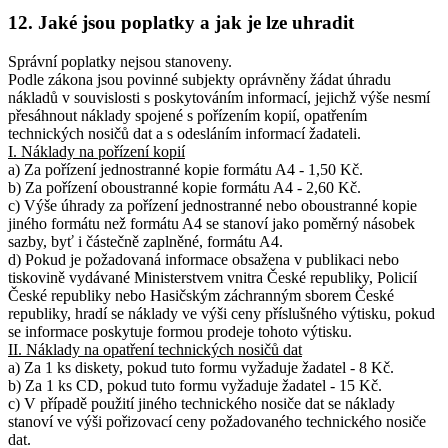
12. Jaké jsou poplatky a jak je lze uhradit
Správní poplatky nejsou stanoveny.
Podle zákona jsou povinné subjekty oprávněny žádat úhradu
nákladů v souvislosti s poskytováním informací, jejichž výše nesmí
přesáhnout náklady spojené s pořízením kopií, opatřením
technických nosičů dat a s odesláním informací žadateli.
I. Náklady na pořízení kopií
a) Za pořízení jednostranné kopie formátu A4 - 1,50 Kč.
b) Za pořízení oboustranné kopie formátu A4 - 2,60 Kč.
c) Výše úhrady za pořízení jednostranné nebo oboustranné kopie
jiného formátu než formátu A4 se stanoví jako poměrný násobek
sazby, byť i částečně zaplněné, formátu A4.
d) Pokud je požadovaná informace obsažena v publikaci nebo
tiskovině vydávané Ministerstvem vnitra České republiky, Policií
České republiky nebo Hasičským záchranným sborem České
republiky, hradí se náklady ve výši ceny příslušného výtisku, pokud
se informace poskytuje formou prodeje tohoto výtisku.
II. Náklady na opatření technických nosičů dat
a) Za 1 ks diskety, pokud tuto formu vyžaduje žadatel - 8 Kč.
b) Za 1 ks CD, pokud tuto formu vyžaduje žadatel - 15 Kč.
c) V případě použití jiného technického nosiče dat se náklady
stanoví ve výši pořizovací ceny požadovaného technického nosiče
dat.