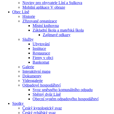
Noviny pro obyvatele Líní a Sulkova
Mobilní aplikace V obraze
Obec Líně
Historie
Zřizované organizace
Místní knihovna
Základní škola a mateřská škola
Zajímavé odkazy
Služby
Ubytování
Instituce
Restaurace
Firmy v obci
Bankomat
Galerie
Interaktivní mapa
Dokumenty
Videogalerie
Odpadové hospodářství
Svoz směsného komunálního odpadu
Sběrný dvůr Líně
Obecní systém odpadového hospodářství
Spolky
Český kynologický svaz
Český rybářský svaz