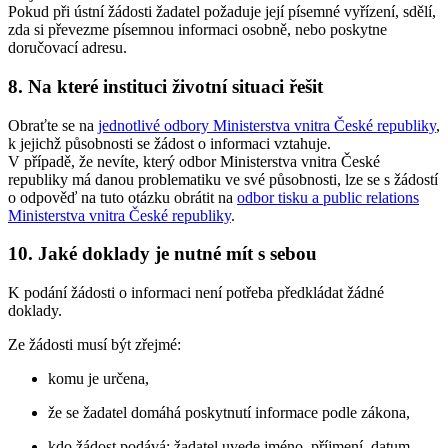
Pokud při ústní žádosti žadatel požaduje její písemné vyřízení, sdělí,
zda si převezme písemnou informaci osobně, nebo poskytne
doručovací adresu.
8. Na které instituci životní situaci řešit
Obraťte se na
jednotlivé odbory Ministerstva vnitra České republiky
,
k jejichž působnosti se žádost o informaci vztahuje.
V případě, že nevíte, který odbor Ministerstva vnitra České
republiky má danou problematiku ve své působnosti, lze se s žádostí
o odpověď na tuto otázku obrátit na
odbor tisku a public relations
Ministerstva vnitra České republiky
.
10. Jaké doklady je nutné mít s sebou
K podání žádosti o informaci není potřeba předkládat žádné
doklady.
Ze žádosti musí být zřejmé:
komu je určena,
že se žadatel domáhá poskytnutí informace podle zákona,
kdo žádost podává; žadatel uvede jméno, příjmení, datum