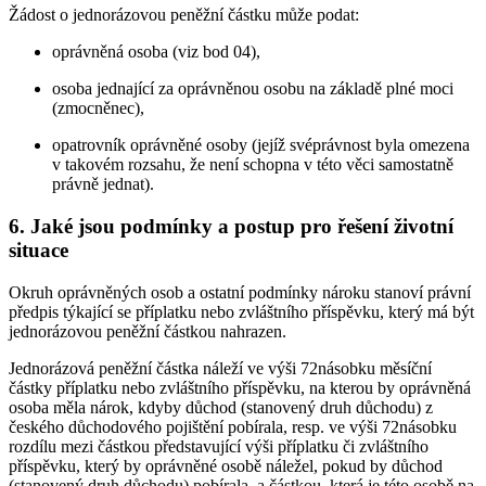
Žádost o jednorázovou peněžní částku může podat:
oprávněná osoba (viz bod 04),
osoba jednající za oprávněnou osobu na základě plné moci
(zmocněnec),
opatrovník oprávněné osoby (jejíž svéprávnost byla omezena
v takovém rozsahu, že není schopna v této věci samostatně
právně jednat).
6. Jaké jsou podmínky a postup pro řešení životní
situace
Okruh oprávněných osob a ostatní podmínky nároku stanoví právní
předpis týkající se příplatku nebo zvláštního příspěvku, který má být
jednorázovou peněžní částkou nahrazen.
Jednorázová peněžní částka náleží ve výši 72násobku měsíční
částky příplatku nebo zvláštního příspěvku, na kterou by oprávněná
osoba měla nárok, kdyby důchod (stanovený druh důchodu) z
českého důchodového pojištění pobírala, resp. ve výši 72násobku
rozdílu mezi částkou představující výši příplatku či zvláštního
příspěvku, který by oprávněné osobě náležel, pokud by důchod
(stanovený druh důchodu) pobírala, a částkou, která je této osobě na