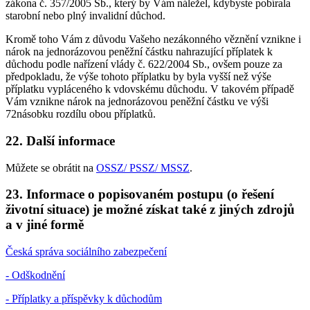
zákona č. 357/2005 Sb., který by Vám náležel, kdybyste pobírala
starobní nebo plný invalidní důchod.
Kromě toho Vám z důvodu Vašeho nezákonného věznění vznikne i
nárok na jednorázovou peněžní částku nahrazující příplatek k
důchodu podle nařízení vlády č. 622/2004 Sb., ovšem pouze za
předpokladu, že výše tohoto příplatku by byla vyšší než výše
příplatku vypláceného k vdovskému důchodu. V takovém případě
Vám vznikne nárok na jednorázovou peněžní částku ve výši
72násobku rozdílu obou příplatků.
22. Další informace
Můžete se obrátit na
OSSZ/ PSSZ/ MSSZ
.
23. Informace o popisovaném postupu (o řešení
životní situace) je možné získat také z jiných zdrojů
a v jiné formě
Česká správa sociálního zabezpečení
- Odškodnění
- Příplatky a příspěvky k důchodům