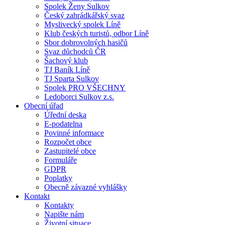
Spolek Ženy Sulkov
Český zahrádkářský svaz
Myslivecký spolek Líně
Klub českých turistů, odbor Líně
Sbor dobrovolných hasičů
Svaz důchodců ČR
Šachový klub
TJ Baník Líně
TJ Sparta Sulkov
Spolek PRO VŠECHNY
Ledoborci Sulkov z.s.
Obecní úřad
Úřední deska
E-podatelna
Povinné informace
Rozpočet obce
Zastupitelé obce
Formuláře
GDPR
Poplatky
Obecně závazné vyhlášky
Kontakt
Kontakty
Napište nám
Životní situace