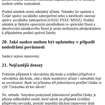
zrušení celého rozhodnutí.
Podání námitek nemá odkladný účinek. Námitky lze uplatnit u
České správy sociálního zabezpečení nebo u kterékoliv okresní
správy sociálního zabezpečení (OSSZ/ PSSZ/ MSSZ). Podání
námitek je řádným opravným prostředkem ve správním řízení a
absolvování námitkového řízení je proto nezbytným předpokladem
k případnému podání správní žaloby.
20. Jaké sankce mohou být uplatněny v případě
nedodržení povinností
Sankce nejsou stanoveny.
21. Nejčastější dotazy
Pobírám příplatek k vdovskému důchodu a zvláštní příspěvek k
vdovskému důchodu, oba z titulu manželovy účasti v národním boji
za osvobození. Bude mi přiznána též jednorázová peněžní částka ve
výši 72násobku těchto dávek?
Ne, nebude. Smyslem poskytnutí jednorázové peněžní částky je
přiznat odškodnění osobě, které nárok na příplatek (zvláštní
příspěvek) nevznikl, protože nepobírá důchod (stanovený druh