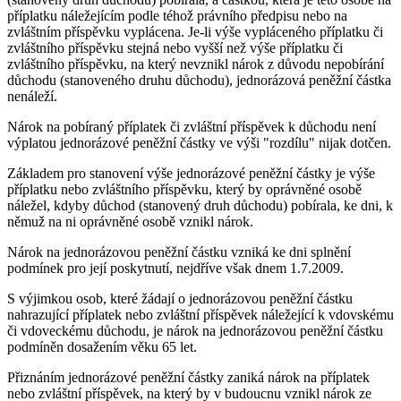
příplatku náležejícím podle téhož právního předpisu nebo na
zvláštním příspěvku vyplácena. Je-li výše vypláceného příplatku či
zvláštního příspěvku stejná nebo vyšší než výše příplatku či
zvláštního příspěvku, na který nevznikl nárok z důvodu nepobírání
důchodu (stanoveného druhu důchodu), jednorázová peněžní částka
nenáleží.
Nárok na pobíraný příplatek či zvláštní příspěvek k důchodu není
výplatou jednorázové peněžní částky ve výši "rozdílu" nijak dotčen.
Základem pro stanovení výše jednorázové peněžní částky je výše
příplatku nebo zvláštního příspěvku, který by oprávněné osobě
náležel, kdyby důchod (stanovený druh důchodu) pobírala, ke dni, k
němuž na ni oprávněné osobě vznikl nárok.
Nárok na jednorázovou peněžní částku vzniká ke dni splnění
podmínek pro její poskytnutí, nejdříve však dnem 1.7.2009.
S výjimkou osob, které žádají o jednorázovou peněžní částku
nahrazující příplatek nebo zvláštní příspěvek náležející k vdovskému
či vdoveckému důchodu, je nárok na jednorázovou peněžní částku
podmíněn dosažením věku 65 let.
Přiznáním jednorázové peněžní částky zaniká nárok na příplatek
nebo zvláštní příspěvek, na který by v budoucnu vznikl nárok ze