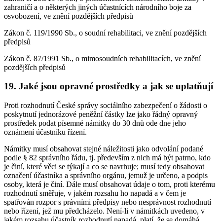
zahraničí a o některých jiných účastnících národního boje za
osvobození, ve znění pozdějších předpisů
Zákon č. 119/1990 Sb., o soudní rehabilitaci, ve znění pozdějších
předpisů
Zákon č. 87/1991 Sb., o mimosoudních rehabilitacích, ve znění
pozdějších předpisů
19. Jaké jsou opravné prostředky a jak se uplatňují
Proti rozhodnutí České správy sociálního zabezpečení o žádosti o
poskytnutí jednorázové peněžní částky lze jako řádný opravný
prostředek podat písemné námitky do 30 dnů ode dne jeho
oznámení účastníku řízení.
Námitky musí obsahovat stejné náležitosti jako odvolání podané
podle § 82 správního řádu, tj. především z nich má být patrno, kdo
je činí, které věci se týkají a co se navrhuje; musí tedy obsahovat
označení účastníka a správního orgánu, jemuž je určeno, a podpis
osoby, která je činí. Dále musí obsahovat údaje o tom, proti kterému
rozhodnutí směřuje, v jakém rozsahu ho napadá a v čem je
spatřován rozpor s právními předpisy nebo nesprávnost rozhodnutí
nebo řízení, jež mu předcházelo. Není-li v námitkách uvedeno, v
jakém rozsahu účastník rozhodnutí napadá, platí, že se domáhá