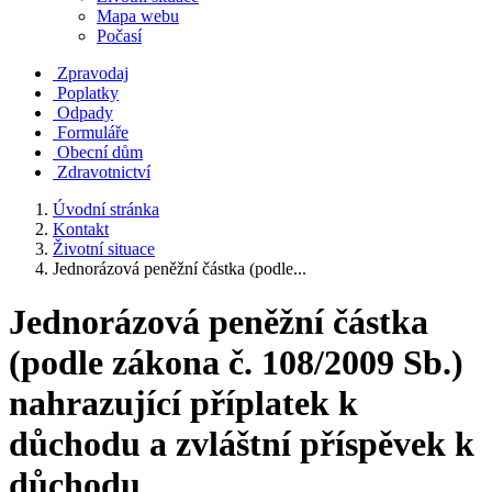
Mapa webu
Počasí
Zpravodaj
Poplatky
Odpady
Formuláře
Obecní dům
Zdravotnictví
Úvodní stránka
Kontakt
Životní situace
Jednorázová peněžní částka (podle...
Jednorázová peněžní částka
(podle zákona č. 108/2009 Sb.)
nahrazující příplatek k
důchodu a zvláštní příspěvek k
důchodu