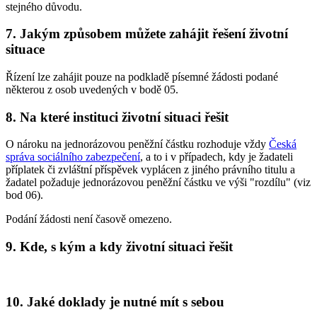
stejného důvodu.
7. Jakým způsobem můžete zahájit řešení životní
situace
Řízení lze zahájit pouze na podkladě písemné žádosti podané
některou z osob uvedených v bodě 05.
8. Na které instituci životní situaci řešit
O nároku na jednorázovou peněžní částku rozhoduje vždy
Česká
správa sociálního zabezpečení
, a to i v případech, kdy je žadateli
příplatek či zvláštní příspěvek vyplácen z jiného právního titulu a
žadatel požaduje jednorázovou peněžní částku ve výši "rozdílu" (viz
bod 06).
Podání žádosti není časově omezeno.
9. Kde, s kým a kdy životní situaci řešit
10. Jaké doklady je nutné mít s sebou