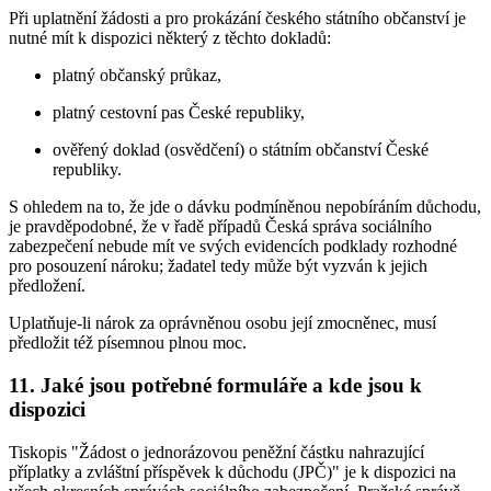
Při uplatnění žádosti a pro prokázání českého státního občanství je
nutné mít k dispozici některý z těchto dokladů:
platný občanský průkaz,
platný cestovní pas České republiky,
ověřený doklad (osvědčení) o státním občanství České
republiky.
S ohledem na to, že jde o dávku podmíněnou nepobíráním důchodu,
je pravděpodobné, že v řadě případů Česká správa sociálního
zabezpečení nebude mít ve svých evidencích podklady rozhodné
pro posouzení nároku; žadatel tedy může být vyzván k jejich
předložení.
Uplatňuje-li nárok za oprávněnou osobu její zmocněnec, musí
předložit též písemnou plnou moc.
11. Jaké jsou potřebné formuláře a kde jsou k
dispozici
Tiskopis "Žádost o jednorázovou peněžní částku nahrazující
příplatky a zvláštní příspěvek k důchodu (JPČ)" je k dispozici na