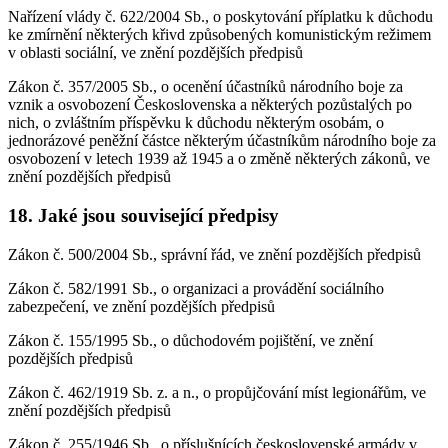
Nařízení vlády č. 622/2004 Sb., o poskytování příplatku k důchodu
ke zmírnění některých křivd způsobených komunistickým režimem
v oblasti sociální, ve znění pozdějších předpisů
Zákon č. 357/2005 Sb., o ocenění účastníků národního boje za
vznik a osvobození Československa a některých pozůstalých po
nich, o zvláštním příspěvku k důchodu některým osobám, o
jednorázové peněžní částce některým účastníkům národního boje za
osvobození v letech 1939 až 1945 a o změně některých zákonů, ve
znění pozdějších předpisů
18. Jaké jsou související předpisy
Zákon č. 500/2004 Sb., správní řád, ve znění pozdějších předpisů
Zákon č. 582/1991 Sb., o organizaci a provádění sociálního
zabezpečení, ve znění pozdějších předpisů
Zákon č. 155/1995 Sb., o důchodovém pojištění, ve znění
pozdějších předpisů
Zákon č. 462/1919 Sb. z. a n., o propůjčování míst legionářům, ve
znění pozdějších předpisů
Zákon č. 255/1946 Sb., o příslušnících československé armády v