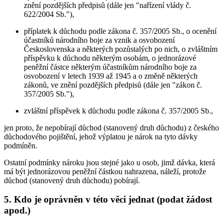
znění pozdějších předpisů (dále jen "nařízení vlády č.
622/2004 Sb."),
příplatek k důchodu podle zákona č. 357/2005 Sb., o ocenění
účastníků národního boje za vznik a osvobození
Československa a některých pozůstalých po nich, o zvláštním
příspěvku k důchodu některým osobám, o jednorázové
peněžní částce některým účastníkům národního boje za
osvobození v letech 1939 až 1945 a o změně některých
zákonů, ve znění pozdějších předpisů (dále jen "zákon č.
357/2005 Sb."),
zvláštní příspěvek k důchodu podle zákona č. 357/2005 Sb.,
jen proto, že nepobírají důchod (stanovený druh důchodu) z českého
důchodového pojištění, jehož výplatou je nárok na tyto dávky
podmíněn.
Ostatní podmínky nároku jsou stejné jako u osob, jimž dávka, která
má být jednorázovou peněžní částkou nahrazena, náleží, protože
důchod (stanovený druh důchodu) pobírají.
5. Kdo je oprávněn v této věci jednat (podat žádost
apod.)