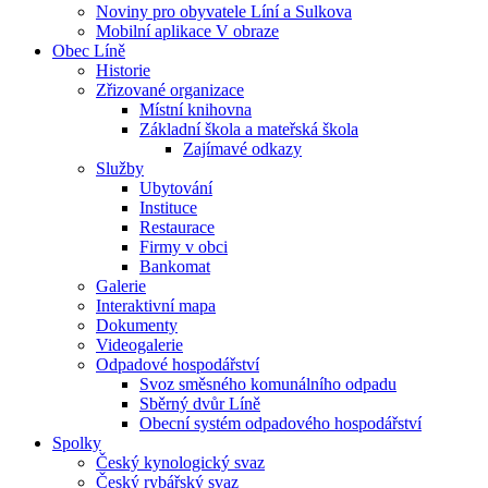
Noviny pro obyvatele Líní a Sulkova
Mobilní aplikace V obraze
Obec Líně
Historie
Zřizované organizace
Místní knihovna
Základní škola a mateřská škola
Zajímavé odkazy
Služby
Ubytování
Instituce
Restaurace
Firmy v obci
Bankomat
Galerie
Interaktivní mapa
Dokumenty
Videogalerie
Odpadové hospodářství
Svoz směsného komunálního odpadu
Sběrný dvůr Líně
Obecní systém odpadového hospodářství
Spolky
Český kynologický svaz
Český rybářský svaz