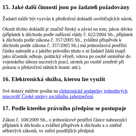
15. Jaké další činnosti jsou po žadateli požadovány
Žadatel může být vyzván k předložení dokladů osvědčujících nárok.
Okruh těchto dokladů je značně široký a závisí na tom, jakou dávku
(příplatek k důchodu podle nařízení vlády č. 622/2004 Sb., příplatek
k důchodu podle zákona č. 357/2005 Sb., zvláštní příspěvek k
důchodu podle zákona č. 357/2005 Sb.) má jednorázová peněžní
částka nahradit a z jakého právního titulu o ni žadatel žádá (např.
jako účastník odboje, politický vězeň, vdova po osobě umístěné do
vojenského tábora nucených prací, sirotek po osobě zemřelé při
pokusu o překročení státních hranic atd.).
16. Elektronická služba, kterou lze využít
Své dotazy můžete posílat na
elektronické podatelny jednotlivých
pracovišť České správy sociálního zabezpečení
.
17. Podle kterého právního předpisu se postupuje
Zákon č. 108/2009 Sb., o jednorázové peněžní částce nahrazující
příplatek k důchodu a zvláštní příspěvek k důchodu a o změně
některých zákonů, ve znění pozdějších předpisů