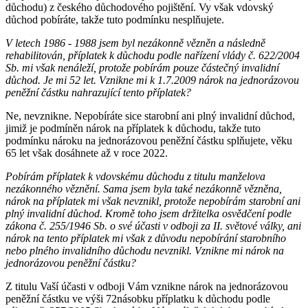
důchodu) z českého důchodového pojištění. Vy však vdovský
důchod pobíráte, takže tuto podmínku nesplňujete.
V letech 1986 - 1988 jsem byl nezákonně vězněn a následně
rehabilitován, příplatek k důchodu podle nařízení vlády č. 622/2004
Sb. mi však nenáleží, protože pobírám pouze částečný invalidní
důchod. Je mi 52 let. Vznikne mi k 1.7.2009 nárok na jednorázovou
peněžní částku nahrazující tento příplatek?
Ne, nevznikne. Nepobíráte sice starobní ani plný invalidní důchod,
jimiž je podmíněn nárok na příplatek k důchodu, takže tuto
podmínku nároku na jednorázovou peněžní částku splňujete, věku
65 let však dosáhnete až v roce 2022.
Pobírám příplatek k vdovskému důchodu z titulu manželova
nezákonného věznění. Sama jsem byla také nezákonně vězněna,
nárok na příplatek mi však nevznikl, protože nepobírám starobní ani
plný invalidní důchod. Kromě toho jsem držitelka osvědčení podle
zákona č. 255/1946 Sb. o své účasti v odboji za II. světové války, ani
nárok na tento příplatek mi však z důvodu nepobírání starobního
nebo plného invalidního důchodu nevznikl. Vznikne mi nárok na
jednorázovou peněžní částku?
Z titulu Vaší účasti v odboji Vám vznikne nárok na jednorázovou
peněžní částku ve výši 72násobku příplatku k důchodu podle