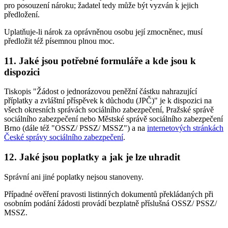
pro posouzení nároku; žadatel tedy může být vyzván k jejich
předložení.
Uplatňuje-li nárok za oprávněnou osobu její zmocněnec, musí
předložit též písemnou plnou moc.
11. Jaké jsou potřebné formuláře a kde jsou k
dispozici
Tiskopis "Žádost o jednorázovou peněžní částku nahrazující
příplatky a zvláštní příspěvek k důchodu (JPČ)" je k dispozici na
všech okresních správách sociálního zabezpečení, Pražské správě
sociálního zabezpečení nebo Městské správě sociálního zabezpečení
Brno (dále též "OSSZ/ PSSZ/ MSSZ") a na
internetových stránkách
České správy sociálního zabezpečení
.
12. Jaké jsou poplatky a jak je lze uhradit
Správní ani jiné poplatky nejsou stanoveny.
Případné ověření pravosti listinných dokumentů překládaných při
osobním podání žádosti provádí bezplatně příslušná OSSZ/ PSSZ/
MSSZ.