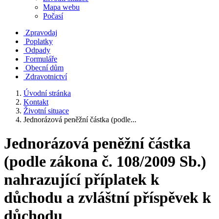
Mapa webu
Počasí
Zpravodaj
Poplatky
Odpady
Formuláře
Obecní dům
Zdravotnictví
Úvodní stránka
Kontakt
Životní situace
Jednorázová peněžní částka (podle...
Jednorázová peněžní částka
(podle zákona č. 108/2009 Sb.)
nahrazující příplatek k
důchodu a zvláštní příspěvek k
důchodu