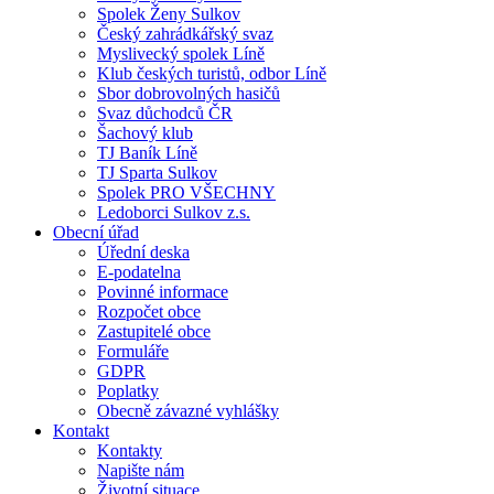
Spolek Ženy Sulkov
Český zahrádkářský svaz
Myslivecký spolek Líně
Klub českých turistů, odbor Líně
Sbor dobrovolných hasičů
Svaz důchodců ČR
Šachový klub
TJ Baník Líně
TJ Sparta Sulkov
Spolek PRO VŠECHNY
Ledoborci Sulkov z.s.
Obecní úřad
Úřední deska
E-podatelna
Povinné informace
Rozpočet obce
Zastupitelé obce
Formuláře
GDPR
Poplatky
Obecně závazné vyhlášky
Kontakt
Kontakty
Napište nám
Životní situace