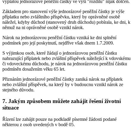
výplatou jednorázové peněžní částky ve výši "rozdílu" nijak dotčen.
Základem pro stanovení výše jednorázové peněžní částky je výše
příplatku nebo zvláštního příspěvku, který by oprávněné osobě
náležel, kdyby důchod (stanovený druh důchodu) pobírala, ke dni, k
němuž na ni oprávněné osobě vznikl nárok.
Nárok na jednorázovou peněžní částku vzniká ke dni splnění
podmínek pro její poskytnutí, nejdříve však dnem 1.7.2009.
S výjimkou osob, které žádají o jednorázovou peněžní částku
nahrazující příplatek nebo zvláštní příspěvek náležející k vdovskému
či vdoveckému důchodu, je nárok na jednorázovou peněžní částku
podmíněn dosažením věku 65 let.
Přiznáním jednorázové peněžní částky zaniká nárok na příplatek
nebo zvláštní příspěvek, na který by v budoucnu vznikl nárok ze
stejného důvodu.
7. Jakým způsobem můžete zahájit řešení životní
situace
Řízení lze zahájit pouze na podkladě písemné žádosti podané
některou z osob uvedených v bodě 05.