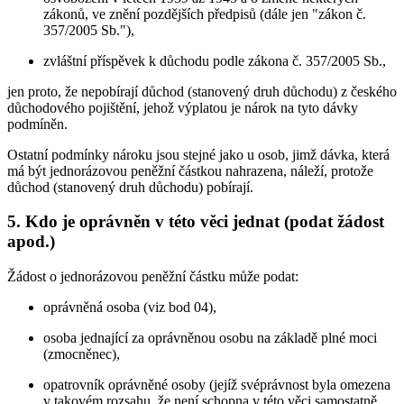
zákonů, ve znění pozdějších předpisů (dále jen "zákon č.
357/2005 Sb."),
zvláštní příspěvek k důchodu podle zákona č. 357/2005 Sb.,
jen proto, že nepobírají důchod (stanovený druh důchodu) z českého
důchodového pojištění, jehož výplatou je nárok na tyto dávky
podmíněn.
Ostatní podmínky nároku jsou stejné jako u osob, jimž dávka, která
má být jednorázovou peněžní částkou nahrazena, náleží, protože
důchod (stanovený druh důchodu) pobírají.
5. Kdo je oprávněn v této věci jednat (podat žádost
apod.)
Žádost o jednorázovou peněžní částku může podat:
oprávněná osoba (viz bod 04),
osoba jednající za oprávněnou osobu na základě plné moci
(zmocněnec),
opatrovník oprávněné osoby (jejíž svéprávnost byla omezena
v takovém rozsahu, že není schopna v této věci samostatně