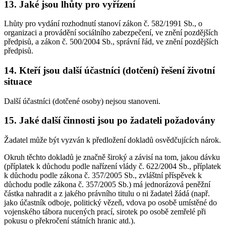
13. Jaké jsou lhůty pro vyřízení
Lhůty pro vydání rozhodnutí stanoví zákon č. 582/1991 Sb., o
organizaci a provádění sociálního zabezpečení, ve znění pozdějších
předpisů, a zákon č. 500/2004 Sb., správní řád, ve znění pozdějších
předpisů.
14. Kteří jsou další účastníci (dotčení) řešení životní
situace
Další účastníci (dotčené osoby) nejsou stanoveni.
15. Jaké další činnosti jsou po žadateli požadovány
Žadatel může být vyzván k předložení dokladů osvědčujících nárok.
Okruh těchto dokladů je značně široký a závisí na tom, jakou dávku
(příplatek k důchodu podle nařízení vlády č. 622/2004 Sb., příplatek
k důchodu podle zákona č. 357/2005 Sb., zvláštní příspěvek k
důchodu podle zákona č. 357/2005 Sb.) má jednorázová peněžní
částka nahradit a z jakého právního titulu o ni žadatel žádá (např.
jako účastník odboje, politický vězeň, vdova po osobě umístěné do
vojenského tábora nucených prací, sirotek po osobě zemřelé při
pokusu o překročení státních hranic atd.).