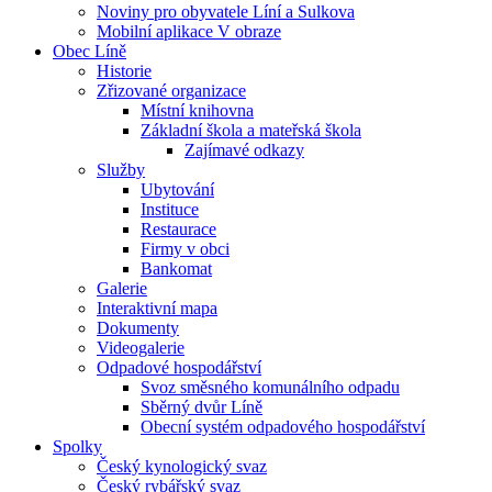
Noviny pro obyvatele Líní a Sulkova
Mobilní aplikace V obraze
Obec Líně
Historie
Zřizované organizace
Místní knihovna
Základní škola a mateřská škola
Zajímavé odkazy
Služby
Ubytování
Instituce
Restaurace
Firmy v obci
Bankomat
Galerie
Interaktivní mapa
Dokumenty
Videogalerie
Odpadové hospodářství
Svoz směsného komunálního odpadu
Sběrný dvůr Líně
Obecní systém odpadového hospodářství
Spolky
Český kynologický svaz
Český rybářský svaz