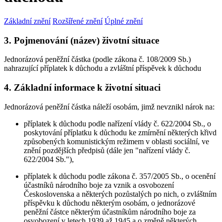
Základní znění
Rozšířené znění
Úplné znění
3. Pojmenování (název) životní situace
Jednorázová peněžní částka (podle zákona č. 108/2009 Sb.)
nahrazující příplatek k důchodu a zvláštní příspěvek k důchodu
4. Základní informace k životní situaci
Jednorázová peněžní částka náleží osobám, jimž nevznikl nárok na:
příplatek k důchodu podle nařízení vlády č. 622/2004 Sb., o
poskytování příplatku k důchodu ke zmírnění některých křivd
způsobených komunistickým režimem v oblasti sociální, ve
znění pozdějších předpisů (dále jen "nařízení vlády č.
622/2004 Sb."),
příplatek k důchodu podle zákona č. 357/2005 Sb., o ocenění
účastníků národního boje za vznik a osvobození
Československa a některých pozůstalých po nich, o zvláštním
příspěvku k důchodu některým osobám, o jednorázové
peněžní částce některým účastníkům národního boje za
osvobození v letech 1939 až 1945 a o změně některých