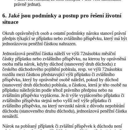
právně jednat).
6. Jaké jsou podmínky a postup pro řešení životní
situace
Okruh oprávněných osob a ostatní podmínky nároku stanoví právní
předpis týkající se příplatku nebo zvláštního příspěvku, který má být
jednorázovou peněžní částkou nahrazen.
Jednorázová peněžní částka náleží ve výši 72násobku měsíční
částky příplatku nebo zvláštního příspěvku, na kterou by oprávněná
osoba měla nárok, kdyby důchod (stanovený druh důchodu) z
českého důchodového pojištění pobírala, resp. ve výši 72násobku
rozdílu mezi částkou představující výši příplatku či zvláštního
příspěvku, který by oprávněné osobě náležel, pokud by důchod
(stanovený druh důchodu) pobírala, a částkou, která je této osobě na
příplatku náležejícím podle téhož právního předpisu nebo na
zvláštním příspěvku vyplácena. Je-li výše vypláceného příplatku či
zvláštního příspěvku stejná nebo vyšší než výše příplatku či
zvláštního příspěvku, na který nevznikl nárok z důvodu nepobírání
důchodu (stanoveného druhu důchodu), jednorázová peněžní částka
nenáleží.
Nárok na pobíraný příplatek či zvláštní příspěvek k důchodu není