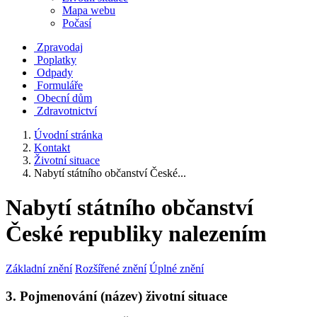
Mapa webu
Počasí
Zpravodaj
Poplatky
Odpady
Formuláře
Obecní dům
Zdravotnictví
Úvodní stránka
Kontakt
Životní situace
Nabytí státního občanství České...
Nabytí státního občanství
České republiky nalezením
Základní znění
Rozšířené znění
Úplné znění
3. Pojmenování (název) životní situace