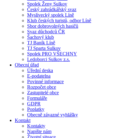
Spolek Ženy Sulkov
Český zahrádkářský svaz
Myslivecký spolek Líně
Klub českých turistů, odbor Líně
Sbor dobrovolných hasičů
Svaz důchodců ČR
Šachový klub
TJ Baník Líně
TJ Sparta Sulkov
Spolek PRO VŠECHNY
Ledoborci Sulkov z.s.
Obecní úřad
Úřední deska
E-podatelna
Povinné informace
Rozpočet obce
Zastupitelé obce
Formuláře
GDPR
Poplatky
Obecně závazné vyhlášky
Kontakt
Kontakty
Napište nám
Životní situace