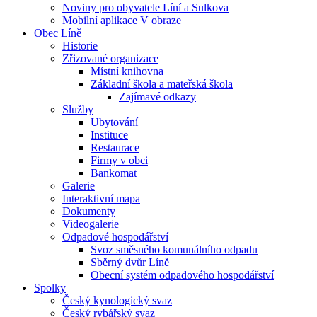
Noviny pro obyvatele Líní a Sulkova
Mobilní aplikace V obraze
Obec Líně
Historie
Zřizované organizace
Místní knihovna
Základní škola a mateřská škola
Zajímavé odkazy
Služby
Ubytování
Instituce
Restaurace
Firmy v obci
Bankomat
Galerie
Interaktivní mapa
Dokumenty
Videogalerie
Odpadové hospodářství
Svoz směsného komunálního odpadu
Sběrný dvůr Líně
Obecní systém odpadového hospodářství
Spolky
Český kynologický svaz
Český rybářský svaz