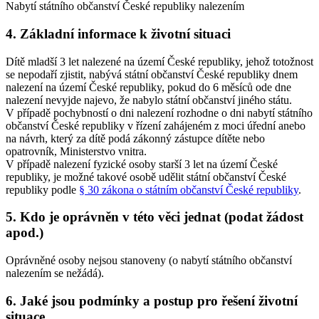
Nabytí státního občanství České republiky nalezením
4. Základní informace k životní situaci
Dítě mladší 3 let nalezené na území České republiky, jehož totožnost
se nepodaří zjistit, nabývá státní občanství České republiky dnem
nalezení na území České republiky, pokud do 6 měsíců ode dne
nalezení nevyjde najevo, že nabylo státní občanství jiného státu.
V případě pochybností o dni nalezení rozhodne o dni nabytí státního
občanství České republiky v řízení zahájeném z moci úřední anebo
na návrh, který za dítě podá zákonný zástupce dítěte nebo
opatrovník, Ministerstvo vnitra.
V případě nalezení fyzické osoby starší 3 let na území České
republiky, je možné takové osobě udělit státní občanství České
republiky podle
§ 30 zákona o státním občanství České republiky
.
5. Kdo je oprávněn v této věci jednat (podat žádost
apod.)
Oprávněné osoby nejsou stanoveny (o nabytí státního občanství
nalezením se nežádá).
6. Jaké jsou podmínky a postup pro řešení životní
situace