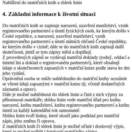
Nahlížení do matričních knih a sbírek listin
4. Základní informace k životní situaci
Do matričních knih se zapisuje narození, uzavření manželství, vznik
registrovaného partnerství a úmrtí fyzických osob, ke kterým došlo v
České republice, a narození, uzavření manželství, vznik
registrovaného partnerství a úmrtí státních občanů České republiky,
ke kterým došlo v cizině; dále se do matričních knih zapisují další
skutečnosti, jimiž se tyto zápisy mění a doplňují.
Z provedených zápisů se vydávají matriční doklady (rodný, oddací a
úmrtní list a doklad o registrovaném partnerství), které obsahují
údaje o skutečnostech zapsaných v matriční knize podle stavu ke dni
jeho vydání.
Oprávněná osoba se může nahlédnutím do matriční knihy seznámit
se všemi údaji zapsanými v matriční knize (tj. včetně dodatečných
záznamů a oprav).
Dále je možné nahlédnout do sbírek listin a činit z nich výpisy za
přítomnosti matrikáře; sbírku listin vede matriční úřad pro knihu
narození, knihu manželství, knihu registrovaného partnerství a knihu
úmrtí za každý kalendářní rok samostatně.
Sbírku listin tvoří listiny, které slouží jako podklad pro matriční
zápis, jeho změnu či opravu.
Z matričních knih či sbírek listin je možné učinit i doslovný výpis,
který je možné pořídit i fotokopií matričního zápisu.