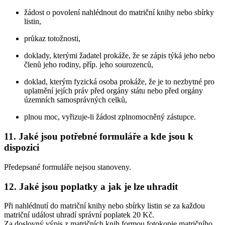
žádost o povolení nahlédnout do matriční knihy nebo sbírky
listin,
průkaz totožnosti,
doklady, kterými žadatel prokáže, že se zápis týká jeho nebo
členů jeho rodiny, příp. jeho sourozenců,
doklad, kterým fyzická osoba prokáže, že je to nezbytné pro
uplatnění jejích práv před orgány státu nebo před orgány
územních samosprávných celků,
plnou moc, vyřizuje-li žádost zplnomocněný zástupce.
11. Jaké jsou potřebné formuláře a kde jsou k
dispozici
Předepsané formuláře nejsou stanoveny.
12. Jaké jsou poplatky a jak je lze uhradit
Při nahlédnutí do matriční knihy nebo sbírky listin se za každou
matriční událost uhradí správní poplatek 20 Kč.
Za doslovný výpis z matričních knih formou fotokopie matričního