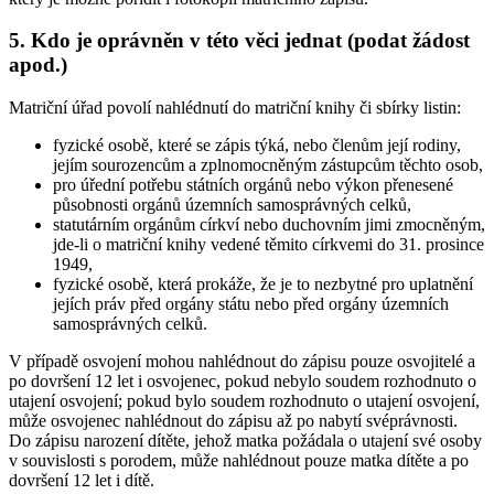
5. Kdo je oprávněn v této věci jednat (podat žádost
apod.)
Matriční úřad povolí nahlédnutí do matriční knihy či sbírky listin:
fyzické osobě, které se zápis týká, nebo členům její rodiny,
jejím sourozencům a zplnomocněným zástupcům těchto osob,
pro úřední potřebu státních orgánů nebo výkon přenesené
působnosti orgánů územních samosprávných celků,
statutárním orgánům církví nebo duchovním jimi zmocněným,
jde-li o matriční knihy vedené těmito církvemi do 31. prosince
1949,
fyzické osobě, která prokáže, že je to nezbytné pro uplatnění
jejích práv před orgány státu nebo před orgány územních
samosprávných celků.
V případě osvojení mohou nahlédnout do zápisu pouze osvojitelé a
po dovršení 12 let i osvojenec, pokud nebylo soudem rozhodnuto o
utajení osvojení; pokud bylo soudem rozhodnuto o utajení osvojení,
může osvojenec nahlédnout do zápisu až po nabytí svéprávnosti.
Do zápisu narození dítěte, jehož matka požádala o utajení své osoby
v souvislosti s porodem, může nahlédnout pouze matka dítěte a po
dovršení 12 let i dítě.