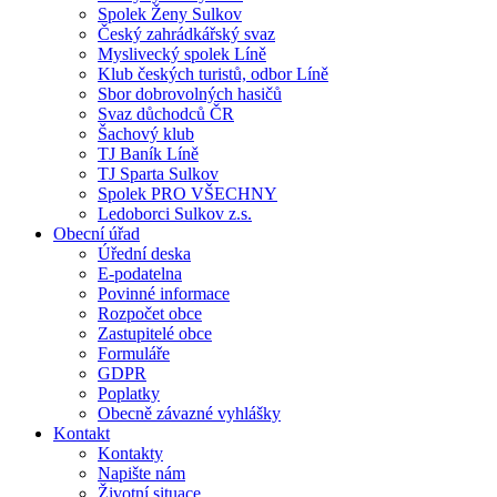
Spolek Ženy Sulkov
Český zahrádkářský svaz
Myslivecký spolek Líně
Klub českých turistů, odbor Líně
Sbor dobrovolných hasičů
Svaz důchodců ČR
Šachový klub
TJ Baník Líně
TJ Sparta Sulkov
Spolek PRO VŠECHNY
Ledoborci Sulkov z.s.
Obecní úřad
Úřední deska
E-podatelna
Povinné informace
Rozpočet obce
Zastupitelé obce
Formuláře
GDPR
Poplatky
Obecně závazné vyhlášky
Kontakt
Kontakty
Napište nám
Životní situace