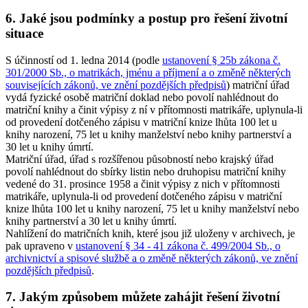
6. Jaké jsou podmínky a postup pro řešení životní
situace
S účinností od 1. ledna 2014 (podle
ustanovení § 25b zákona č.
301/2000 Sb., o matrikách, jménu a příjmení a o změně některých
souvisejících zákonů, ve znění pozdějších předpisů
) matriční úřad
vydá fyzické osobě matriční doklad nebo povolí nahlédnout do
matriční knihy a činit výpisy z ní v přítomnosti matrikáře, uplynula-li
od provedení dotčeného zápisu v matriční knize lhůta 100 let u
knihy narození, 75 let u knihy manželství nebo knihy partnerství a
30 let u knihy úmrtí.
Matriční úřad, úřad s rozšířenou působností nebo krajský úřad
povolí nahlédnout do sbírky listin nebo druhopisu matriční knihy
vedené do 31. prosince 1958 a činit výpisy z nich v přítomnosti
matrikáře, uplynula-li od provedení dotčeného zápisu v matriční
knize lhůta 100 let u knihy narození, 75 let u knihy manželství nebo
knihy partnerství a 30 let u knihy úmrtí.
Nahlížení do matričních knih, které jsou již uloženy v archivech, je
pak upraveno v
ustanovení § 34 - 41 zákona č. 499/2004 Sb., o
archivnictví a spisové službě a o změně některých zákonů, ve znění
pozdějších předpisů
.
7. Jakým způsobem můžete zahájit řešení životní