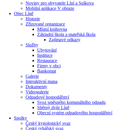
Noviny pro obyvatele Líní a Sulkova
Mobilní aplikace V obraze
Obec Líně
Historie
Zřizované organizace
Místní knihovna
Základní škola a mateřská škola
Zajímavé odkazy
Služby
Ubytování
Instituce
Restaurace
Firmy v obci
Bankomat
Galerie
Interaktivní mapa
Dokumenty
Videogalerie
Odpadové hospodářství
Svoz směsného komunálního odpadu
Sběrný dvůr Líně
Obecní systém odpadového hospodářství
Spolky
Český kynologický svaz
Český rybářský svaz