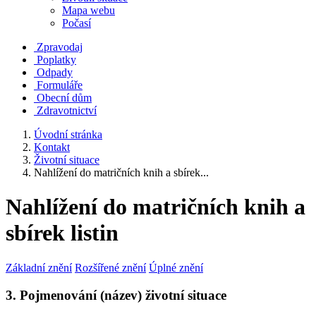
Mapa webu
Počasí
Zpravodaj
Poplatky
Odpady
Formuláře
Obecní dům
Zdravotnictví
Úvodní stránka
Kontakt
Životní situace
Nahlížení do matričních knih a sbírek...
Nahlížení do matričních knih a
sbírek listin
Základní znění
Rozšířené znění
Úplné znění
3. Pojmenování (název) životní situace