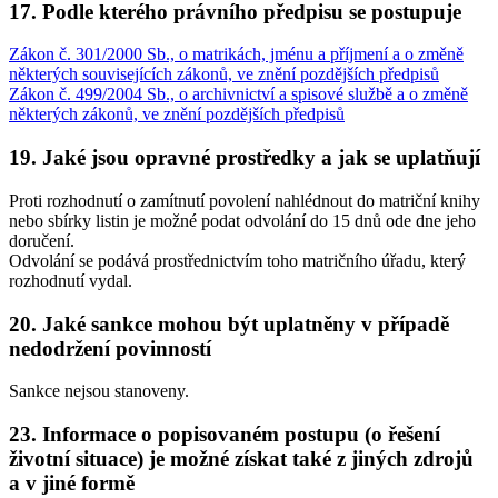
17. Podle kterého právního předpisu se postupuje
Zákon č. 301/2000 Sb., o matrikách, jménu a příjmení a o změně
některých souvisejících zákonů, ve znění pozdějších předpisů
Zákon č. 499/2004 Sb., o archivnictví a spisové službě a o změně
některých zákonů, ve znění pozdějších předpisů
19. Jaké jsou opravné prostředky a jak se uplatňují
Proti rozhodnutí o zamítnutí povolení nahlédnout do matriční knihy
nebo sbírky listin je možné podat odvolání do 15 dnů ode dne jeho
doručení.
Odvolání se podává prostřednictvím toho matričního úřadu, který
rozhodnutí vydal.
20. Jaké sankce mohou být uplatněny v případě
nedodržení povinností
Sankce nejsou stanoveny.
23. Informace o popisovaném postupu (o řešení
životní situace) je možné získat také z jiných zdrojů
a v jiné formě