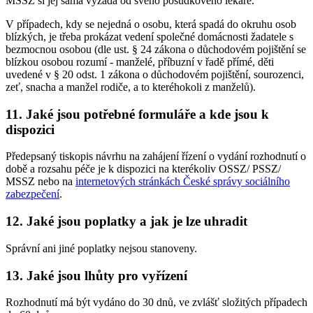
MSSZ si jej sama vyžádá od svého posudkového lékaře.
V případech, kdy se nejedná o osobu, která spadá do okruhu osob
blízkých, je třeba prokázat vedení společné domácnosti žadatele s
bezmocnou osobou (dle ust. § 24 zákona o důchodovém pojištění se
blízkou osobou rozumí - manželé, příbuzní v řadě přímé, děti
uvedené v § 20 odst. 1 zákona o důchodovém pojištění, sourozenci,
zeť, snacha a manžel rodiče, a to kteréhokoli z manželů).
11. Jaké jsou potřebné formuláře a kde jsou k
dispozici
Předepsaný tiskopis návrhu na zahájení řízení o vydání rozhodnutí o
době a rozsahu péče je k dispozici na kterékoliv OSSZ/ PSSZ/
MSSZ nebo na
internetových stránkách České správy sociálního
zabezpečení
.
12. Jaké jsou poplatky a jak je lze uhradit
Správní ani jiné poplatky nejsou stanoveny.
13. Jaké jsou lhůty pro vyřízení
Rozhodnutí má být vydáno do 30 dnů, ve zvlášť složitých případech