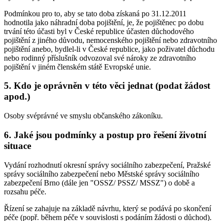
Podmínkou pro to, aby se tato doba získaná po 31.12.2011
hodnotila jako náhradní doba pojištění, je, že pojištěnec po dobu
trvání této účasti byl v České republice účasten důchodového
pojištění z jiného důvodu, nemocenského pojištění nebo zdravotního
pojištění anebo, bydlel-li v České republice, jako poživatel důchodu
nebo rodinný příslušník odvozoval své nároky ze zdravotního
pojištění v jiném členském státě Evropské unie.
5. Kdo je oprávněn v této věci jednat (podat žádost
apod.)
Osoby svéprávné ve smyslu občanského zákoníku.
6. Jaké jsou podmínky a postup pro řešení životní
situace
Vydání rozhodnutí okresní správy sociálního zabezpečení, Pražské
správy sociálního zabezpečení nebo Městské správy sociálního
zabezpečení Brno (dále jen "OSSZ/ PSSZ/ MSSZ") o době a
rozsahu péče.
Řízení se zahajuje na základě návrhu, který se podává po skončení
péče (popř. během péče v souvislosti s podáním žádosti o důchod).