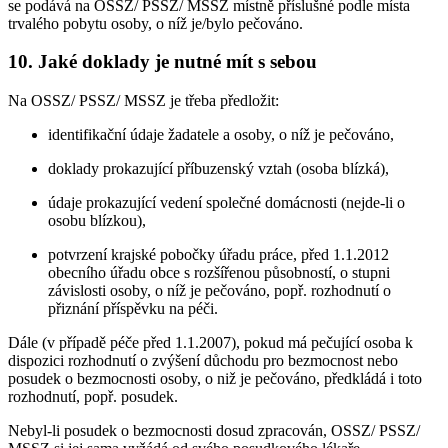
se podává na OSSZ/ PSSZ/ MSSZ místně příslušné podle místa
trvalého pobytu osoby, o níž je/bylo pečováno.
10. Jaké doklady je nutné mít s sebou
Na OSSZ/ PSSZ/ MSSZ je třeba předložit:
identifikační údaje žadatele a osoby, o níž je pečováno,
doklady prokazující příbuzenský vztah (osoba blízká),
údaje prokazující vedení společné domácnosti (nejde-li o
osobu blízkou),
potvrzení krajské pobočky úřadu práce, před 1.1.2012
obecního úřadu obce s rozšířenou působností, o stupni
závislosti osoby, o níž je pečováno, popř. rozhodnutí o
přiznání příspěvku na péči.
Dále (v případě péče před 1.1.2007), pokud má pečující osoba k
dispozici rozhodnutí o zvýšení důchodu pro bezmocnost nebo
posudek o bezmocnosti osoby, o niž je pečováno, předkládá i toto
rozhodnutí, popř. posudek.
Nebyl-li posudek o bezmocnosti dosud zpracován, OSSZ/ PSSZ/