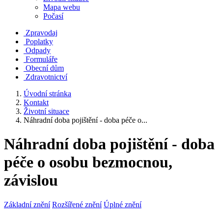
Mapa webu
Počasí
Zpravodaj
Poplatky
Odpady
Formuláře
Obecní dům
Zdravotnictví
Úvodní stránka
Kontakt
Životní situace
Náhradní doba pojištění - doba péče o...
Náhradní doba pojištění - doba
péče o osobu bezmocnou,
závislou
Základní znění
Rozšířené znění
Úplné znění