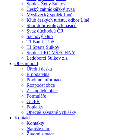
Spolek Ženy Sulkov
Český zahrádkářský svaz
Myslivecký spolek Líně
Klub českých turistů, odbor Líně
Sbor dobrovolných hasičů
Svaz důchodců ČR
Šachový klub
TJ Baník Líně
TJ Sparta Sulkov
Spolek PRO VŠECHNY
Ledoborci Sulkov z.s.
Obecní úřad
Úřední deska
E-podatelna
Povinné informace
Rozpočet obce
Zastupitelé obce
Formuláře
GDPR
Poplatky
Obecně závazné vyhlášky
Kontakt
Kontakty
Napište nám
Životní situace