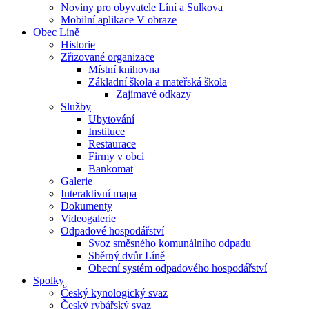
Noviny pro obyvatele Líní a Sulkova
Mobilní aplikace V obraze
Obec Líně
Historie
Zřizované organizace
Místní knihovna
Základní škola a mateřská škola
Zajímavé odkazy
Služby
Ubytování
Instituce
Restaurace
Firmy v obci
Bankomat
Galerie
Interaktivní mapa
Dokumenty
Videogalerie
Odpadové hospodářství
Svoz směsného komunálního odpadu
Sběrný dvůr Líně
Obecní systém odpadového hospodářství
Spolky
Český kynologický svaz
Český rybářský svaz