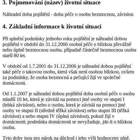
3. Pojmenování (název) životní situace
Náhradní doba pojištění - doba péče o osobu bezmocnou, závislou
4. Základní informace k životní situaci
Při splnění podmínky jednoho roku pojištění je náhradní dobou
pojištění v období do 31.12.2006 osobní péče o blízkou převážně
nebo úplně bezmocnou osobu, případně částečně bezmocnou osobu
starší 80 let.
V období od 1.7.2001 do 31.12.2006 je náhradní dobou pojištění
také péče o takovou osobu, která však není osobou blízkou, ovšem
za podmínky, že osoba bezmocná a pečující žijí ve společné
domácnosti.
Od 1.1.2007 je náhradní dobou pojištění doba osobní péče o osobu
mladší 10 let, která je závislá na pomoci jiné osoby ve stupni I
(lehká závislost), nebo o osobu, která je závislá na pomoci jiné
osoby ve stupni II (středně těžká závislost) nebo stupni III (těžká
závislost) a nebo stupni IV (úplná závislost), pokud žijí v
domácnosti; podmínka domácnosti se nevyžaduje, jde-li o blízkou
osobu.
Tyto doby jsou pro nárok na důchod i jeho výši hodnoceny plně.