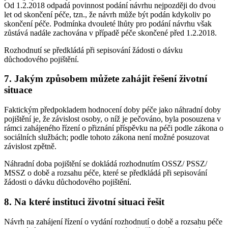
Od 1.2.2018 odpadá povinnost podání návrhu nejpozději do dvou
let od skončení péče, tzn., že návrh může být podán kdykoliv po
skončení péče. Podmínka dvouleté lhůty pro podání návrhu však
zůstává nadále zachována v případě péče skončené před 1.2.2018.
Rozhodnutí se předkládá při sepisování žádosti o dávku
důchodového pojištění.
7. Jakým způsobem můžete zahájit řešení životní
situace
Faktickým předpokladem hodnocení doby péče jako náhradní doby
pojištění je, že závislost osoby, o níž je pečováno, byla posouzena v
rámci zahájeného řízení o přiznání příspěvku na péči podle zákona o
sociálních službách; podle tohoto zákona není možné posuzovat
závislost zpětně.
Náhradní doba pojištění se dokládá rozhodnutím OSSZ/ PSSZ/
MSSZ o době a rozsahu péče, které se předkládá při sepisování
žádosti o dávku důchodového pojištění.
8. Na které instituci životní situaci řešit
Návrh na zahájení řízení o vydání rozhodnutí o době a rozsahu péče