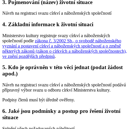
3. Pojmenování (název) životní situace
Návrh na registraci svazu církví a náboženských společností
4. Základní informace k životní situaci
Ministerstvo kultury registruje svazy církví a náboženských
společností podle
zákona č. 3/2002 Sb., o svobodě náboženského
vyznání a postavení církví a náboženských společností a o změně
některých zákonů (zákon o církvích a náboženských společnostech),
ve znění pozdějších předpisů
.
5. Kdo je oprávněn v této věci jednat (podat žádost
apod.)
Návrh na registraci svazu církví a náboženských společností podává
přípravný výbor svazu u odboru církví Ministerstva kultury.
Podpisy členů musí být úředně ověřeny.
6. Jaké jsou podmínky a postup pro řešení životní
situace
Splnění všech požadovaných náležitostí.