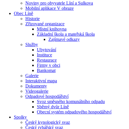
Noviny pro obyvatele Líní a Sulkova
Mobilní aplikace V obraze
Obec Líně
Historie
Zřizované organizace
Místní knihovna
Základní škola a mateřská škola
Zajímavé odkazy
Služby
Ubytování
Instituce
Restaurace
Firmy v obci
Bankomat
Galerie
Interaktivní mapa
Dokumenty
Videogalerie
Odpadové hospodářství
Svoz směsného komunálního odpadu
Sběrný dvůr Líně
Obecní systém odpadového hospodářství
Spolky
Český kynologický svaz
Český rybářský svaz