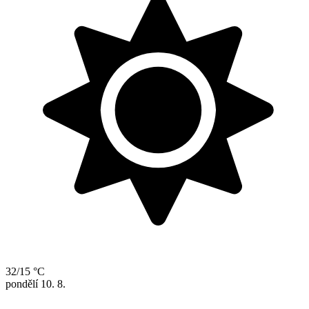
32/15 °C
pondělí
10. 8.