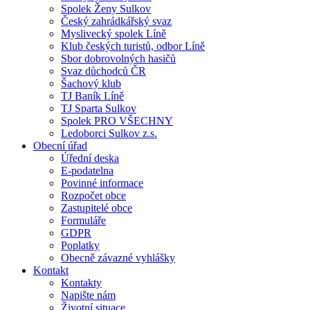
Spolek Ženy Sulkov
Český zahrádkářský svaz
Myslivecký spolek Líně
Klub českých turistů, odbor Líně
Sbor dobrovolných hasičů
Svaz důchodců ČR
Šachový klub
TJ Baník Líně
TJ Sparta Sulkov
Spolek PRO VŠECHNY
Ledoborci Sulkov z.s.
Obecní úřad
Úřední deska
E-podatelna
Povinné informace
Rozpočet obce
Zastupitelé obce
Formuláře
GDPR
Poplatky
Obecně závazné vyhlášky
Kontakt
Kontakty
Napište nám
Životní situace