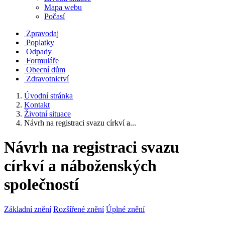
Mapa webu
Počasí
Zpravodaj
Poplatky
Odpady
Formuláře
Obecní dům
Zdravotnictví
Úvodní stránka
Kontakt
Životní situace
Návrh na registraci svazu církví a...
Návrh na registraci svazu
církví a náboženských
společností
Základní znění
Rozšířené znění
Úplné znění