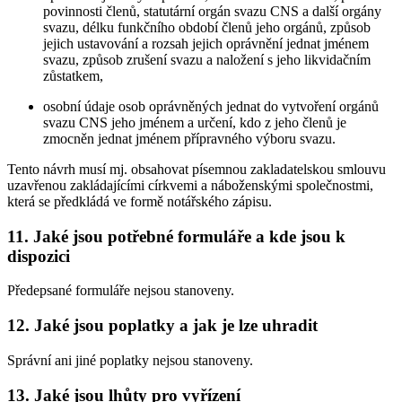
povinnosti členů, statutární orgán svazu CNS a další orgány
svazu, délku funkčního období členů jeho orgánů, způsob
jejich ustavování a rozsah jejich oprávnění jednat jménem
svazu, způsob zrušení svazu a naložení s jeho likvidačním
zůstatkem,
osobní údaje osob oprávněných jednat do vytvoření orgánů
svazu CNS jeho jménem a určení, kdo z jeho členů je
zmocněn jednat jménem přípravného výboru svazu.
Tento návrh musí mj. obsahovat písemnou zakladatelskou smlouvu
uzavřenou zakládajícími církvemi a náboženskými společnostmi,
která se předkládá ve formě notářského zápisu.
11. Jaké jsou potřebné formuláře a kde jsou k
dispozici
Předepsané formuláře nejsou stanoveny.
12. Jaké jsou poplatky a jak je lze uhradit
Správní ani jiné poplatky nejsou stanoveny.
13. Jaké jsou lhůty pro vyřízení