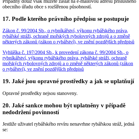
Případný dotaz však můžete zaslat na e-mailovou adresu příslušného
obecního úřadu obce s rozšířenou působností.
17. Podle kterého právního předpisu se postupuje
Zákon č. 99/2004 Sb., o rybníkářství, výkonu rybářského práva,
rybářské stráži, ochraně mořských rybolovných zdrojů a o změně
některých zákonů (zákon o rybářství), ve znění pozdějších předpisů
Vyhláška č. 197/2004 Sb., k provedení zákona č. 99/2004 Sb., o
rybníkářství, výkonu rybářského práva, rybářské stráži, ochraně
mořských rybolovných zdrojů a o změně některých zákonů (zákon
o rybářství), ve znění pozdějších předpisů
19. Jaké jsou opravné prostředky a jak se uplatňují
Opravné prostředky nejsou stanoveny.
20. Jaké sankce mohou být uplatněny v případě
nedodržení povinností
Jestliže uživatel rybářského revíru nenavrhne rybářskou stráž, jedná
se: