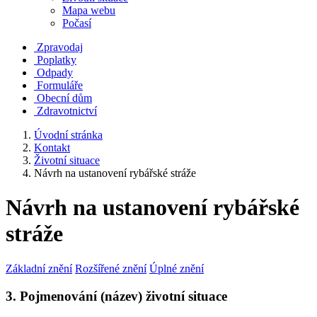
Mapa webu
Počasí
Zpravodaj
Poplatky
Odpady
Formuláře
Obecní dům
Zdravotnictví
Úvodní stránka
Kontakt
Životní situace
Návrh na ustanovení rybářské stráže
Návrh na ustanovení rybářské
stráže
Základní znění
Rozšířené znění
Úplné znění
3. Pojmenování (název) životní situace