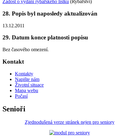
Žádost o vydání rybářského lístku
(Rybářství)
28. Popis byl naposledy aktualizován
13.12.2011
29. Datum konce platnosti popisu
Bez časového omezení.
Kontakt
Kontakty
Napište nám
Životní situace
Mapa webu
Počasí
Senioři
Zjednodušená verze stránek nejen pro seniory