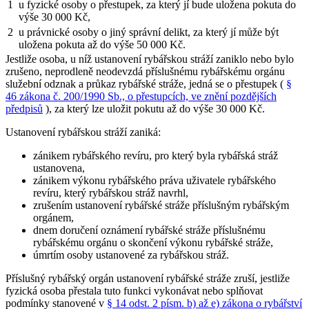
1
u fyzické osoby o přestupek, za který jí bude uložena pokuta do
výše 30 000 Kč,
2
u právnické osoby o jiný správní delikt, za který jí může být
uložena pokuta až do výše 50 000 Kč.
Jestliže osoba, u níž ustanovení rybářskou stráží zaniklo nebo bylo
zrušeno, neprodleně neodevzdá příslušnému rybářskému orgánu
služební odznak a průkaz rybářské stráže, jedná se o přestupek (
§
46 zákona č. 200/1990 Sb., o přestupcích, ve znění pozdějších
předpisů
), za který lze uložit pokutu až do výše 30 000 Kč.
Ustanovení rybářskou stráží zaniká:
zánikem rybářského revíru, pro který byla rybářská stráž
ustanovena,
zánikem výkonu rybářského práva uživatele rybářského
revíru, který rybářskou stráž navrhl,
zrušením ustanovení rybářské stráže příslušným rybářským
orgánem,
dnem doručení oznámení rybářské stráže příslušnému
rybářskému orgánu o skončení výkonu rybářské stráže,
úmrtím osoby ustanovené za rybářskou stráž.
Příslušný rybářský orgán ustanovení rybářské stráže zruší, jestliže
fyzická osoba přestala tuto funkci vykonávat nebo splňovat
podmínky stanovené v
§ 14 odst. 2 písm. b) až e) zákona o rybářství