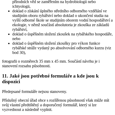
přírodních věd se zaměřením na hydrobiologii nebo
ichtyologii,
doklad o získání úplného středního odborného vzdělání ve
studijním oboru rybářství nebo doklad o ukončení studia na
vyšší odborné škole se studijním oborem vodní hospodářství a
ekologie, v němž součástí absolutoria je zkouška ze základů
rybářství,
doklad o úspěšném složení zkoušek na rybářského hospodáře,
nebo
doklad o úspěšném složení zkoušky pro výkon funkce
rybářské stráže vydaný po absolvování odborného kurzu (viz
bod 30),
fotografii o rozměrech 35 mm x 45 mm. Součástí návrhu je i
stanovení rozsahu působnosti.
11. Jaké jsou potřebné formuláře a kde jsou k
dispozici
Předepsané formuláře nejsou stanoveny.
Příslušný obecní úřad obce s rozšířenou působností však může mít
svůj vlastní předtištěný a doporučený formulář, který si lze
vyzvednout a následně vyplnit.