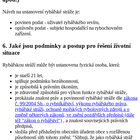
Návrh na ustanovení rybářské stráže je:
povinen podat
- uživatel rybářského revíru,
oprávněn podat
- subjekt hospodařící na rybochovném
zařízení.
6. Jaké jsou podmínky a postup pro řešení životní
situace
Rybářskou stráží může být ustanovena fyzická osoba, která:
je starší 21 let,
splňuje podmínku bezúhonnosti,
je způsobilá k právním úkonům,
je zdravotně způsobilá pro výkon funkce rybářské stráže,
prokázala znalost práv a povinností rybářské stráže dle
zákona
č. 99/2004 Sb., o rybníkářství, výkonu rybářského práva,
rybářské stráži, ochraně mořských rybolovných zdrojů a o
změně některých zákonů, ve znění pozdějších předpisů (dále
též "zákon o rybářství")
, a znalost souvisejících právních
předpisů,
složila před příslušným obecním úřadem obce s rozšířenou
působností slib tohoto znění:
"Slibuji, že jako rybářská stráž