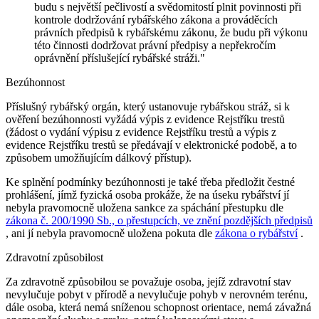
budu s největší pečlivostí a svědomitostí plnit povinnosti při
kontrole dodržování rybářského zákona a prováděcích
právních předpisů k rybářskému zákonu, že budu při výkonu
této činnosti dodržovat právní předpisy a nepřekročím
oprávnění příslušející rybářské stráži."
Bezúhonnost
Příslušný rybářský orgán, který ustanovuje rybářskou stráž, si k
ověření bezúhonnosti vyžádá výpis z evidence Rejstříku trestů
(žádost o vydání výpisu z evidence Rejstříku trestů a výpis z
evidence Rejstříku trestů se předávají v elektronické podobě, a to
způsobem umožňujícím dálkový přístup).
Ke splnění podmínky bezúhonnosti je také třeba předložit čestné
prohlášení, jímž fyzická osoba prokáže, že na úseku rybářství jí
nebyla pravomocně uložena sankce za spáchání přestupku dle
zákona č. 200/1990 Sb., o přestupcích, ve znění pozdějších předpisů
, ani jí nebyla pravomocně uložena pokuta dle
zákona o rybářství
.
Zdravotní způsobilost
Za zdravotně způsobilou se považuje osoba, jejíž zdravotní stav
nevylučuje pobyt v přírodě a nevylučuje pohyb v nerovném terénu,
dále osoba, která nemá sníženou schopnost orientace, nemá závažná