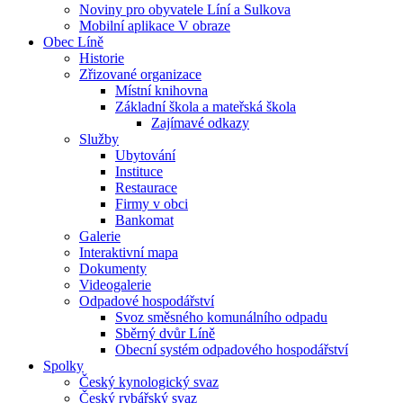
Noviny pro obyvatele Líní a Sulkova
Mobilní aplikace V obraze
Obec Líně
Historie
Zřizované organizace
Místní knihovna
Základní škola a mateřská škola
Zajímavé odkazy
Služby
Ubytování
Instituce
Restaurace
Firmy v obci
Bankomat
Galerie
Interaktivní mapa
Dokumenty
Videogalerie
Odpadové hospodářství
Svoz směsného komunálního odpadu
Sběrný dvůr Líně
Obecní systém odpadového hospodářství
Spolky
Český kynologický svaz
Český rybářský svaz