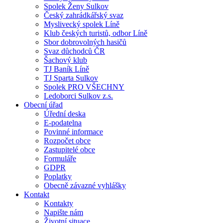
Spolek Ženy Sulkov
Český zahrádkářský svaz
Myslivecký spolek Líně
Klub českých turistů, odbor Líně
Sbor dobrovolných hasičů
Svaz důchodců ČR
Šachový klub
TJ Baník Líně
TJ Sparta Sulkov
Spolek PRO VŠECHNY
Ledoborci Sulkov z.s.
Obecní úřad
Úřední deska
E-podatelna
Povinné informace
Rozpočet obce
Zastupitelé obce
Formuláře
GDPR
Poplatky
Obecně závazné vyhlášky
Kontakt
Kontakty
Napište nám
Životní situace