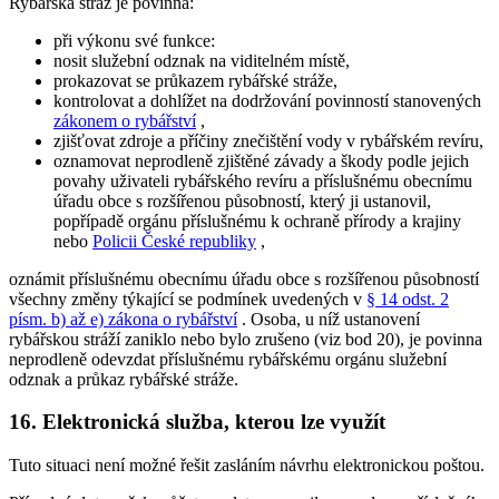
Rybářská stráž je povinna:
při výkonu své funkce:
nosit služební odznak na viditelném místě,
prokazovat se průkazem rybářské stráže,
kontrolovat a dohlížet na dodržování povinností stanovených
zákonem o rybářství
,
zjišťovat zdroje a příčiny znečištění vody v rybářském revíru,
oznamovat neprodleně zjištěné závady a škody podle jejich
povahy uživateli rybářského revíru a příslušnému obecnímu
úřadu obce s rozšířenou působností, který ji ustanovil,
popřípadě orgánu příslušnému k ochraně přírody a krajiny
nebo
Policii České republiky
,
oznámit příslušnému obecnímu úřadu obce s rozšířenou působností
všechny změny týkající se podmínek uvedených v
§ 14 odst. 2
písm. b) až e) zákona o rybářství
. Osoba, u níž ustanovení
rybářskou stráží zaniklo nebo bylo zrušeno (viz bod 20), je povinna
neprodleně odevzdat příslušnému rybářskému orgánu služební
odznak a průkaz rybářské stráže.
16. Elektronická služba, kterou lze využít
Tuto situaci není možné řešit zasláním návrhu elektronickou poštou.