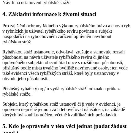
Návrh na ustanovení rybářské stráže
4. Základní informace k životní situaci
Pro zajištění ochrany řádného výkonu rybářského práva a chovu ryb
v rybnících je uživatel rybářského revíru povinen a subjekt
hospodařící na rybochovném zařízení oprávněn navrhnout
rybářskou stráž.
Rybářskou stráž ustanovuje, odvolává, zrušuje a stanovuje rozsah
působnosti na návrh uživatele rybářského revíru či jiného
oprávněného subjektu obecní úřad obce s rozšířenou působností,
příslušný podle místa trvalého bydliště navrhované osoby; ten vede
také evidenci všech rybářských stráží, které byly ustanoveny v
obvodu jeho působnosti.
Příslušný rybářský orgán vydá rybářské stráži odznak a průkaz
rybářské stráže.
Subjekt, který rybářskou stráž ustanovil či ji vede v evidenci, je
oprávněn nejméně jednou za 5 let ověřovat náležitosti, na základě
kterých byl souhlas udělen, včetně kvalifikačních požadavků.
5. Kdo je oprávněn v této věci jednat (podat žádost
apod.)