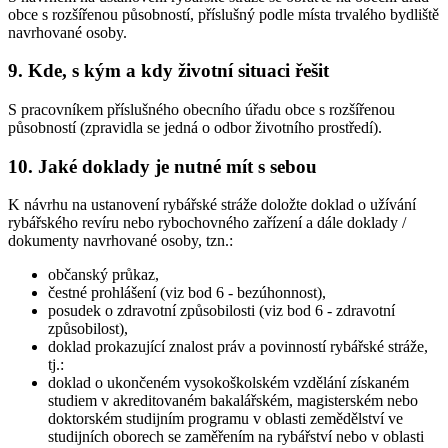
obce s rozšířenou působností, příslušný podle místa trvalého bydliště
navrhované osoby.
9. Kde, s kým a kdy životní situaci řešit
S pracovníkem příslušného obecního úřadu obce s rozšířenou
působností (zpravidla se jedná o odbor životního prostředí).
10. Jaké doklady je nutné mít s sebou
K návrhu na ustanovení rybářské stráže doložte doklad o užívání
rybářského revíru nebo rybochovného zařízení a dále doklady /
dokumenty navrhované osoby, tzn.:
občanský průkaz,
čestné prohlášení (viz bod 6 - bezúhonnost),
posudek o zdravotní způsobilosti (viz bod 6 - zdravotní
způsobilost),
doklad prokazující znalost práv a povinností rybářské stráže,
tj.:
doklad o ukončeném vysokoškolském vzdělání získaném
studiem v akreditovaném bakalářském, magisterském nebo
doktorském studijním programu v oblasti zemědělství ve
studijních oborech se zaměřením na rybářství nebo v oblasti