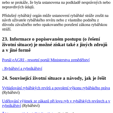
nebo se prokáže, že byla ustanovena na podkladě nesprávných nebo
nepravdivých údajů.
Příslušný rybářský orgán může ustanovení rybářské stráže zrušit na
návrh uživatele rybářského revíru nebo z vlastního podnětu z
důvodu závažného nebo opakovaného porušení zákona rybářskou
stráží.
23. Informace o popisovaném postupu (o řešení
životní situace) je možné získat také z jiných zdrojů
a v jiné formě
Portál eAGRI - resortní portál Ministerstva zemědělství
- Rybářství a rybníkářství
24. Související životní situace a návody, jak je řešit
Vyhlašování rybářských revírů a povolení výkonu rybářského práva
(Rybářství)
Udělování výjimek ze zákazů při lovu ryb v rybářských revírech a v
rybníkářství
(Rybářství)