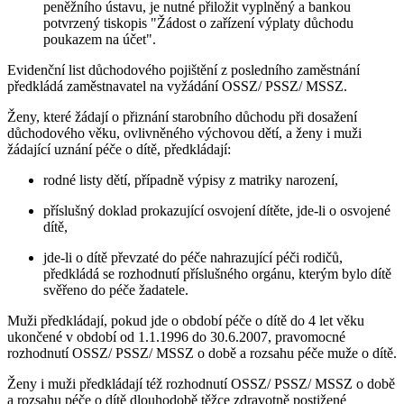
peněžního ústavu, je nutné přiložit vyplněný a bankou
potvrzený tiskopis "Žádost o zařízení výplaty důchodu
poukazem na účet".
Evidenční list důchodového pojištění z posledního zaměstnání
předkládá zaměstnavatel na vyžádání OSSZ/ PSSZ/ MSSZ.
Ženy, které žádají o přiznání starobního důchodu při dosažení
důchodového věku, ovlivněného výchovou dětí, a ženy i muži
žádající uznání péče o dítě, předkládají:
rodné listy dětí, případně výpisy z matriky narození,
příslušný doklad prokazující osvojení dítěte, jde-li o osvojené
dítě,
jde-li o dítě převzaté do péče nahrazující péči rodičů,
předkládá se rozhodnutí příslušného orgánu, kterým bylo dítě
svěřeno do péče žadatele.
Muži předkládají, pokud jde o období péče o dítě do 4 let věku
ukončené v období od 1.1.1996 do 30.6.2007, pravomocné
rozhodnutí OSSZ/ PSSZ/ MSSZ o době a rozsahu péče muže o dítě.
Ženy i muži předkládají též rozhodnutí OSSZ/ PSSZ/ MSSZ o době
a rozsahu péče o dítě dlouhodobě těžce zdravotně postižené