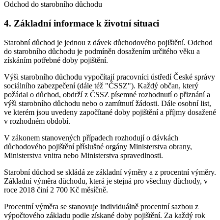
Odchod do starobního důchodu
4. Základní informace k životní situaci
Starobní důchod je jednou z dávek důchodového pojištění. Odchod
do starobního důchodu je podmíněn dosažením určitého věku a
získáním potřebné doby pojištění.
Výši starobního důchodu vypočítají pracovníci ústředí České správy
sociálního zabezpečení (dále též "ČSSZ"). Každý občan, který
požádal o důchod, obdrží z ČSSZ písemné rozhodnutí o přiznání a
výši starobního důchodu nebo o zamítnutí žádosti. Dále osobní list,
ve kterém jsou uvedeny započítané doby pojištění a příjmy dosažené
v rozhodném období.
V zákonem stanovených případech rozhodují o dávkách
důchodového pojištění příslušné orgány Ministerstva obrany,
Ministerstva vnitra nebo Ministerstva spravedlnosti.
Starobní důchod se skládá ze základní výměry a z procentní výměry.
Základní výměra důchodu, která je stejná pro všechny důchody, v
roce 2018 činí 2 700 Kč měsíčně.
Procentní výměra se stanovuje individuálně procentní sazbou z
výpočtového základu podle získané doby pojištění. Za každý rok