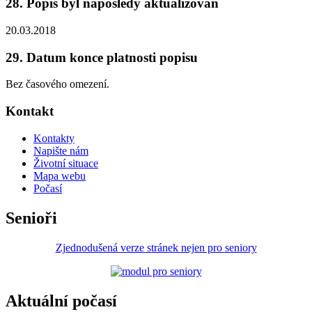
28. Popis byl naposledy aktualizován
20.03.2018
29. Datum konce platnosti popisu
Bez časového omezení.
Kontakt
Kontakty
Napište nám
Životní situace
Mapa webu
Počasí
Senioři
Zjednodušená verze stránek nejen pro seniory
Aktuální počasí