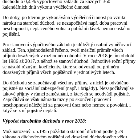
důchodu o 0,4 % výpočtového základu za každých 360
kalendářních dnů výkonu výdělečné činnosti.
Do doby, po kterou je vykonávána výdělečná činnost po vzniku
nároku na starobní důchod, se nezapočítává např. doba pracovní
neschopnosti, neplaceného volna a pobírání dávek nemocenského
pojištění.
Pro stanovení výpočtového základu je důležitý osobní vyměřovací
základ. Ten, zjednodušeně řečeno, tvoří měsíční průměr všech
příjmů dosažených v rozhodném období. V roce 2018 je jím období
let 1986 až 2017, z něhož se stanoví důchod. Jednotlivé roční příjmy
se násobí různými koeficienty, které se odvozují od průměru
dosažených příjmů všech pojištěnců v jednotlivých letech.
Do důchodu se započítávají všechny příjmy, z nichž je odváděno
pojistné na sociální zabezpečení (např. i brigády). Nezapočítávají se
takové příjmy v rámci zaměstnání, z kterých se neodvádí pojistné.
Započítává se však náhrada mzdy po skončení pracovní
neschopnosti náležející za pracovní úraz nebo nemoc z povolání, i
když se z ní pojistné neplatí.
Výpočet starobního důchodu v roce 2018:
Muž narozený 5.5.1955 požádal o starobní důchod podle § 29
zákona o důchodovém pojištění od dosažení důchodového věku.