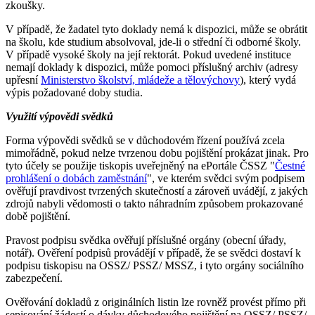
zkoušky.
V případě, že žadatel tyto doklady nemá k dispozici, může se obrátit
na školu, kde studium absolvoval, jde-li o střední či odborné školy.
V případě vysoké školy na její rektorát. Pokud uvedené instituce
nemají doklady k dispozici, může pomoci příslušný archiv (adresy
upřesní
Ministerstvo školství, mládeže a tělovýchovy
), který vydá
výpis požadované doby studia.
Využití výpovědi svědků
Forma výpovědi svědků se v důchodovém řízení používá zcela
mimořádně, pokud nelze tvrzenou dobu pojištění prokázat jinak. Pro
tyto účely se použije tiskopis uveřejněný na ePortále ČSSZ "
Čestné
prohlášení o dobách zaměstnání
", ve kterém svědci svým podpisem
ověřují pravdivost tvrzených skutečností a zároveň uvádějí, z jakých
zdrojů nabyli vědomosti o takto náhradním způsobem prokazované
době pojištění.
Pravost podpisu svědka ověřují příslušné orgány (obecní úřady,
notář). Ověření podpisů provádějí v případě, že se svědci dostaví k
podpisu tiskopisu na OSSZ/ PSSZ/ MSSZ, i tyto orgány sociálního
zabezpečení.
Ověřování dokladů z originálních listin lze rovněž provést přímo při
sepisování žádostí o dávky důchodového pojištění na OSSZ/ PSSZ/