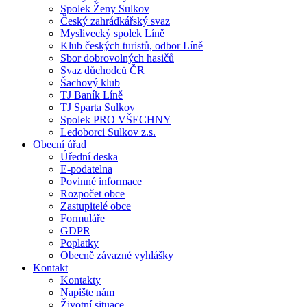
Spolek Ženy Sulkov
Český zahrádkářský svaz
Myslivecký spolek Líně
Klub českých turistů, odbor Líně
Sbor dobrovolných hasičů
Svaz důchodců ČR
Šachový klub
TJ Baník Líně
TJ Sparta Sulkov
Spolek PRO VŠECHNY
Ledoborci Sulkov z.s.
Obecní úřad
Úřední deska
E-podatelna
Povinné informace
Rozpočet obce
Zastupitelé obce
Formuláře
GDPR
Poplatky
Obecně závazné vyhlášky
Kontakt
Kontakty
Napište nám
Životní situace