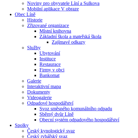
Noviny pro obyvatele Líní a Sulkova
Mobilní aplikace V obraze
Obec Líně
Historie
Zřizované organizace
Místní knihovna
Základní škola a mateřská škola
Zajímavé odkazy
Služby
Ubytování
Instituce
Restaurace
Firmy v obci
Bankomat
Galerie
Interaktivní mapa
Dokumenty
Videogalerie
Odpadové hospodářství
Svoz směsného komunálního odpadu
Sběrný dvůr Líně
Obecní systém odpadového hospodářství
Spolky
Český kynologický svaz
Český rybářský svaz