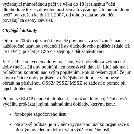
vyžadující mimořádnou péči ve věku do 18 let (institut "dětí
dlouhodobě těžce zdravotně postižených vyžadujících mimořádnou
péči" byl zrušen ke dni 1.1.2007, od tohoto data se tyto děti
považují za osoby závislé).
Chybějící doklady
Od roku 2004 mají zaměstnavatelé povinnost za své zaměstnance
každoročně uzavírat evidenční listy důchodového pojištění (dále též
"ELDP"), posílat je ČSSZ a stejnopis dát zaměstnanci.
V ELDP jsou uvedeny doby pojištění, výše výdělku a vyloučené
doby (nejčastěji dny pobírání nemocenských dávek). Lidé tak mají
průběžnou kontrolu nad svým pojištěním. Pokud ovšem zjistí, že jim
chybí některé doby pojištění z dřívějšího období, je vhodné se
obrátit na příslušnou OSSZ/ PSSZ/ MSSZ se žádostí o pomoc při
jejich dohledání.
Pokud se ELDP nepodaří dohledat, je možné doby pojištění a výše
výdělku prokázat jinými, náhradními doklady, kterými jsou:
fotokopie zápočtového listu,
občanský průkaz, je-li v něm vyznačeno razítko organizace s
přesným uvedením doby trvání výdělečné činnosti,