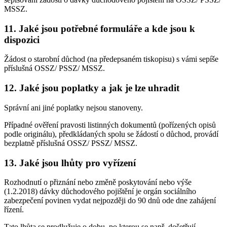
MSSZ.
11. Jaké jsou potřebné formuláře a kde jsou k
dispozici
Žádost o starobní důchod (na předepsaném tiskopisu) s vámi sepíše
příslušná OSSZ/ PSSZ/ MSSZ.
12. Jaké jsou poplatky a jak je lze uhradit
Správní ani jiné poplatky nejsou stanoveny.
Případné ověření pravosti listinných dokumentů (pořízených opisů
podle originálu), předkládaných spolu se žádostí o důchod, provádí
bezplatně příslušná OSSZ/ PSSZ/ MSSZ.
13. Jaké jsou lhůty pro vyřízení
Rozhodnutí o přiznání nebo změně poskytování nebo výše
(1.2.2018) dávky důchodového pojištění je orgán sociálního
zabezpečení povinen vydat nejpozději do 90 dnů ode dne zahájení
řízení.
Tato lhůta se prodlužuje o dobu, po kterou se např. došetřují