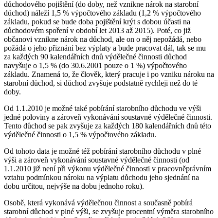
důchodového pojištění (do doby, než vznikne nárok na starobní
důchod) náleží 1,5 % výpočtového základu (1,2 % výpočtového
základu, pokud se bude doba pojištění krýt s dobou účasti na
důchodovém spoření v období let 2013 až 2015). Poté, co již
občanovi vznikne nárok na důchod, ale on o něj nepožádá, nebo
požádá o jeho přiznání bez výplaty a bude pracovat dál, tak se mu
za každých 90 kalendářních dnů výdělečné činnosti důchod
navyšuje o 1,5 % (do 30.6.2001 pouze o 1 %) výpočtového
základu. Znamená to, že člověk, který pracuje i po vzniku nároku na
starobní důchod, si důchod zvyšuje podstatně rychleji než do té
doby.
Od 1.1.2010 je možné také pobírání starobního důchodu ve výši
jedné poloviny a zároveň vykonávání soustavné výdělečné činnosti.
Tento důchod se pak zvyšuje za každých 180 kalendářních dnů této
výdělečné činnosti o 1,5 % výpočtového základu.
Od tohoto data je možné též pobírání starobního důchodu v plné
výši a zároveň vykonávání soustavné výdělečné činnosti (od
1.1.2010 již není při výkonu výdělečné činnosti v pracovněprávním
vztahu podmínkou nároku na výplatu důchodu jeho sjednání na
dobu určitou, nejvýše na dobu jednoho roku).
Osobě, která vykonává výdělečnou činnost a současně pobírá
starobní důchod v plné výši, se zvyšuje procentní výměra starobního