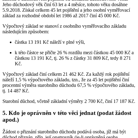
Jeho důchodový věk činí 63 let a 4 měsíce, tohoto věku dosáhne
5.9.2018. Získal celkem 45 let pojištění a jeho osobní vyměřovací
základ za rozhodné období let 1986 až 2017 činí 45 000 Kč.
Výpočtový základ se stanoví z osobního vyměřovacího základu
následujícím způsobem:
částka 13 191 Kč náleží v plné výši,
k této částce se přičte 26 % rozdílu mezi částkou 45 000 Kč a
částkou 13 191 Kč, tj. 26 % z částky 31 809 Kč, tedy 8 271
Kč.
Výpočtový základ činí celkem 21 462 Kč. Za každý rok pojištění
náleží 1,5 % výpočtového základu, tzn., že za 45 let pojištění činí
procentní výměra starobního důchodu 67,5 % výpočtového základu,
tj. 14 487 Kč.
Starobní důchod, včetně základní výměry 2 700 Kč, činí 17 187 Kč.
5. Kdo je oprávněn v této věci jednat (podat žádost
apod.)
Žádost o přiznání starobního důchodu podává osoba, jíž má být
důchod přiznán, příp. její opatrovník (je-li oprávněná osoba