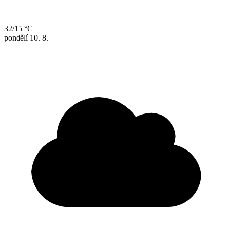
32/15 °C
pondělí
10. 8.