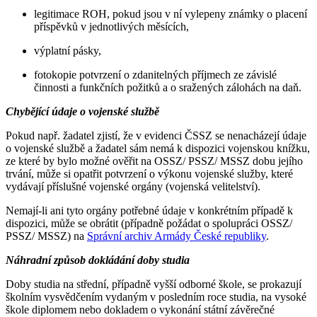
legitimace ROH, pokud jsou v ní vylepeny známky o placení
příspěvků v jednotlivých měsících,
výplatní pásky,
fotokopie potvrzení o zdanitelných příjmech ze závislé
činnosti a funkčních požitků a o sražených zálohách na daň.
Chybějící údaje o vojenské službě
Pokud např. žadatel zjistí, že v evidenci ČSSZ se nenacházejí údaje
o vojenské službě a žadatel sám nemá k dispozici vojenskou knížku,
ze které by bylo možné ověřit na OSSZ/ PSSZ/ MSSZ dobu jejího
trvání, může si opatřit potvrzení o výkonu vojenské služby, které
vydávají příslušné vojenské orgány (vojenská velitelství).
Nemají-li ani tyto orgány potřebné údaje v konkrétním případě k
dispozici, může se obrátit (případně požádat o spolupráci OSSZ/
PSSZ/ MSSZ) na
Správní archiv Armády České republiky
.
Náhradní způsob dokládání doby studia
Doby studia na střední, případně vyšší odborné škole, se prokazují
školním vysvědčením vydaným v posledním roce studia, na vysoké
škole diplomem nebo dokladem o vykonání státní závěrečné