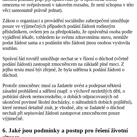
omezena ve svéprávnosti v takovém rozsahu, že není schopna v této
věci samostatně právně jednat).
Zákon o organizaci a provádění sociálního zabezpečení umožňuje
pouze ve výjimečných případech podání žádosti rodinným
příslušníkem, ovšem jen za předpokladu, že oprávněná osoba podle
vyjádření lékaře, vzhledem ke svému zdravotnímu stavu, nemůže
podat žádost sama a s podáním této žádosti jinou osobou vyslovila
souhlas.
Správní řád rovněž umožňuje nechat se v řízení o důchod (včetně
podání žádosti) zastoupit zmocněncem na základě plné moci. Z
jejího textu musí být zřejmé, že byla udělena k podání žádosti o
důchod.
Protože zmocněnec musí za žadatele uvést a podepsat některá
zásadní prohlášení a sdělení (např. o výchově nezletilých dětí, o
pobírání dávek nemocenského, o dobách odpracovaných od
ukončení povinné školní docházky, o náhradních dobách pojištění),
které nemusí detailně znát, je vhodné, aby se žadatelé o důchod
nechali při sepisování žádosti zastupovat zmocněncem pouze
výjimečně.
6. Jaké jsou podmínky a postup pro řešení životní