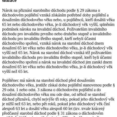
situace
Nárok na přiznání starobního důchodu podle § 29 zákona o
důchodovém pojištění vzniká získáním potřebné doby pojištění a
dosažením důchodového věku nebo, u pojištěnců, kteří dosáhli věku
65 let nebo důchodového věku, je-li důchodový věk vyšší, splněním
podmínek nároku na invalidní důchod. Poživatelům invalidního
důchodu pro invaliditu prvního nebo druhého stupně a invalidního
důchodu pro invaliditu třetího stupně, kteří nebyli účastni
důchodového spoření, vzniká nárok na starobní důchod dnem
dosažení 65 let věku nebo důchodového věku, je-li důchodový věk
vyšší než 65 let. Nárok na starobní důchod vzniká též poživatelům
invalidního důchodu pro invaliditu třetího stupně, kteří byli účastni
důchodového spoření a nárok na invalidní důchod jim zanikl dnem
dosažení 65 let věku nebo důchodového věku, je-li důchodový věk
vyšší než 65 let.
Pojištěnec má nárok na starobní důchod před dosažením
důchodového věku, jestliže získal dobu pojištění stanovenou podle §
29 odst. 1 nebo odst. 3 zákona o důchodovém pojištění a do
dosažení důchodového věku mu ode dne, od něhož se starobní
důchod přiznává, chybí nejvýše tři roky, pokud jeho důchodový věk
je nižší než 63 let, nebo pět roků, pokud jeho důchodový věk činí
alespoň 63 let a dosáhl věku alespoň 60 let (tzv. trvale krácený
předčasný starobní důchod podle § 31 zákona o důchodovém