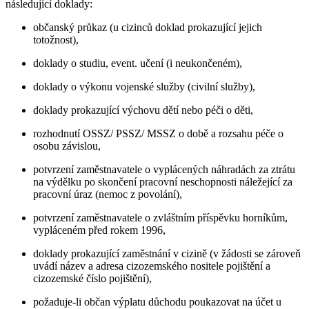
následující doklady:
občanský průkaz (u cizinců doklad prokazující jejich
totožnost),
doklady o studiu, event. učení (i neukončeném),
doklady o výkonu vojenské služby (civilní služby),
doklady prokazující výchovu dětí nebo péči o děti,
rozhodnutí OSSZ/ PSSZ/ MSSZ o době a rozsahu péče o
osobu závislou,
potvrzení zaměstnavatele o vyplácených náhradách za ztrátu
na výdělku po skončení pracovní neschopnosti náležející za
pracovní úraz (nemoc z povolání),
potvrzení zaměstnavatele o zvláštním příspěvku horníkům,
vypláceném před rokem 1996,
doklady prokazující zaměstnání v cizině (v žádosti se zároveň
uvádí název a adresa cizozemského nositele pojištění a
cizozemské číslo pojištění),
požaduje-li občan výplatu důchodu poukazovat na účet u