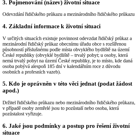
3. Pojmenování (název) životní situace
Odevzdání řidičského průkazu a mezinárodního řidičského průkazu
4. Základní informace k životní situaci
V určitých situacích existuje povinnost odevzdat řidičský průkaz a
mezinárodní řidičský průkaz obecnímu úřadu obce s rozšířenou
působností příslušnému podle místa obvyklého bydliště na území
České republiky (obvyklé bydliště – trvalý pobyt; u osoby, která
nemá trvalý pobyt na území České republiky, je to místo, kde daná
osoba pobývá alespoň 185 dní v kalendářním roce z důvodu
osobních a profesních vazeb).
5. Kdo je oprávněn v této věci jednat (podat žádost
apod.)
Držitel řidičského průkazu nebo mezinárodního řidičského průkazu,
v případě osoby zemřelé jsou to pozůstalí nebo osoba, která
pozůstalost vyřizuje.
6. Jaké jsou podmínky a postup pro řešení životní
situace