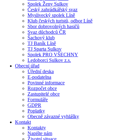
Spolek Ženy Sulkov
Český zahrádkářský svaz
Myslivecký spolek Líně
Klub českých turistů, odbor Líně
Sbor dobrovolných hasičů
Svaz důchodců ČR
Šachový klub
TJ Baník Líně
TJ Sparta Sulkov
Spolek PRO VŠECHNY
Ledoborci Sulkov z.s.
Obecní úřad
Úřední deska
E-podatelna
Povinné informace
Rozpočet obce
Zastupitelé obce
Formuláře
GDPR
Poplatky
Obecně závazné vyhlášky
Kontakt
Kontakty
Napište nám
Životní situace