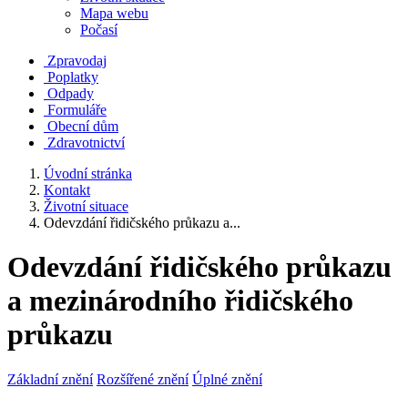
Mapa webu
Počasí
Zpravodaj
Poplatky
Odpady
Formuláře
Obecní dům
Zdravotnictví
Úvodní stránka
Kontakt
Životní situace
Odevzdání řidičského průkazu a...
Odevzdání řidičského průkazu
a mezinárodního řidičského
průkazu
Základní znění
Rozšířené znění
Úplné znění