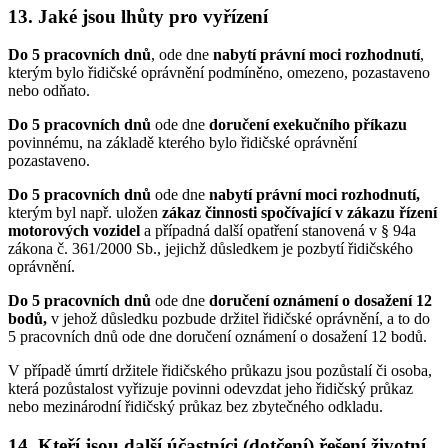
13. Jaké jsou lhůty pro vyřízení
Do 5 pracovních dnů
, ode dne
nabytí právní moci rozhodnutí
,
kterým bylo řidičské oprávnění podmíněno, omezeno, pozastaveno
nebo odňato.
Do 5 pracovních dnů
ode dne
doručení exekučního příkazu
povinnému, na základě kterého bylo řidičské oprávnění
pozastaveno.
Do 5 pracovních dnů
ode dne
nabytí právní moci rozhodnutí
,
kterým byl např. uložen
zákaz činnosti spočívající v zákazu řízení
motorových vozidel
a případná další opatření stanovená v § 94a
zákona č. 361/2000 Sb., jejichž důsledkem je pozbytí řidičského
oprávnění.
Do 5 pracovních dnů
ode dne
doručení oznámení
o dosažení 12
bodů
,
v jehož důsledku pozbude držitel řidičské oprávnění, a to do
5 pracovních dnů ode dne doručení oznámení o dosažení 12 bodů.
V případě úmrtí držitele řidičského průkazu jsou pozůstalí či osoba,
která pozůstalost vyřizuje povinni odevzdat jeho řidičský průkaz
nebo mezinárodní řidičský průkaz bez zbytečného odkladu.
14. Kteří jsou další účastníci (dotčení) řešení životní