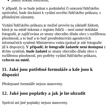
platný doklad totožnosti,
V případě, že se bude jednat o podmínění či omezení řidičského
oprávnění, bude docházet k vydání nového řidičského průkazu, s
příslušnými záznamy.
Vydání řidičského průkazu je možné provést na základě žádosti,
která je na místě tisknuta z registru řidičů – není nutné dokládat
fotografii, je zajišťována ze strany obecního úřadu obce s rozšířenou
působností, a to buď a to buď prostřednictvím agendových
informačních systémů Ministerstva vnitra (pokud je zde fotografie
již k dispozici).
V případě, že fotografie žadatele není dostupná
z
těchto systémů,
bude žadatel
ze strany obecního úřadu obce s
rozšířenou působností, pro potřeby vydání řidičského průkazu,
vyfocen
na místě.
11. Jaké jsou potřebné formuláře a kde jsou k
dispozici
Předepsané formuláře nejsou stanoveny.
12. Jaké jsou poplatky a jak je lze uhradit
Správní ani jiné poplatky nejsou stanoveny.