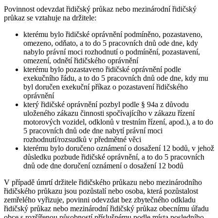
Povinnost odevzdat řidičský průkaz nebo mezinárodní řidičský
průkaz se vztahuje na držitele:
kterému bylo řidičské oprávnění podmíněno, pozastaveno,
omezeno, odňato, a to do 5 pracovních dnů ode dne, kdy
nabylo právní moci rozhodnutí o podmínění, pozastavení,
omezení, odnětí řidičského oprávnění
kterému bylo pozastaveno řidičské oprávnění podle
exekučního řádu, a to do 5 pracovních dnů ode dne, kdy mu
byl doručen exekuční příkaz o pozastavení řidičského
oprávnění
který řidičské oprávnění pozbyl podle § 94a z důvodu
uloženého zákazu činnosti spočívajícího v zákazu řízení
motorových vozidel, odklonů v trestním řízení, apod.), a to do
5 pracovních dnů ode dne nabytí právní moci
rozhodnutí/rozsudků v předmětné věci
kterému bylo doručeno oznámení o dosažení 12 bodů, v jehož
důsledku pozbude řidičské oprávnění, a to do 5 pracovních
dnů ode dne doručení oznámení o dosažení 12 bodů
V případě úmrtí držitele řidičského průkazu nebo mezinárodního
řidičského průkazu jsou pozůstalí nebo osoba, která pozůstalost
zemřelého vyřizuje, povinni odevzdat bez zbytečného odkladu
řidičský průkaz nebo mezinárodní řidičský průkaz obecnímu úřadu
obce s rozšířenou působností příslušnému podle místa posledního