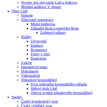
Noviny pro obyvatele Líní a Sulkova
Mobilní aplikace V obraze
Obec Líně
Historie
Zřizované organizace
Místní knihovna
Základní škola a mateřská škola
Zajímavé odkazy
Služby
Ubytování
Instituce
Restaurace
Firmy v obci
Bankomat
Galerie
Interaktivní mapa
Dokumenty
Videogalerie
Odpadové hospodářství
Svoz směsného komunálního odpadu
Sběrný dvůr Líně
Obecní systém odpadového hospodářství
Spolky
Český kynologický svaz
Český rybářský svaz