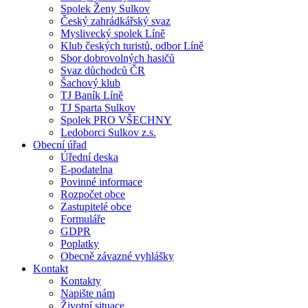
Spolek Ženy Sulkov
Český zahrádkářský svaz
Myslivecký spolek Líně
Klub českých turistů, odbor Líně
Sbor dobrovolných hasičů
Svaz důchodců ČR
Šachový klub
TJ Baník Líně
TJ Sparta Sulkov
Spolek PRO VŠECHNY
Ledoborci Sulkov z.s.
Obecní úřad
Úřední deska
E-podatelna
Povinné informace
Rozpočet obce
Zastupitelé obce
Formuláře
GDPR
Poplatky
Obecně závazné vyhlášky
Kontakt
Kontakty
Napište nám
Životní situace