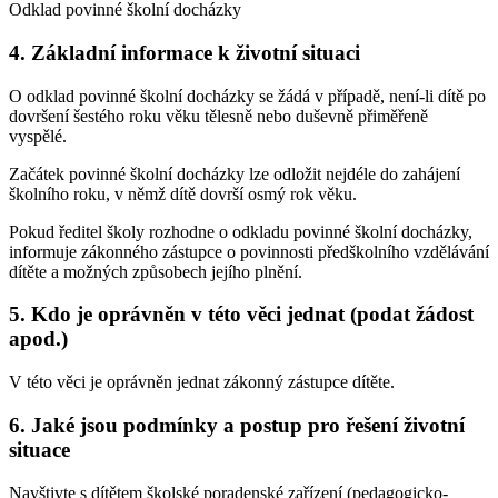
Odklad povinné školní docházky
4. Základní informace k životní situaci
O odklad povinné školní docházky se žádá v případě, není-li dítě po
dovršení šestého roku věku tělesně nebo duševně přiměřeně
vyspělé.
Začátek povinné školní docházky lze odložit nejdéle do zahájení
školního roku, v němž dítě dovrší osmý rok věku.
Pokud ředitel školy rozhodne o odkladu povinné školní docházky,
informuje zákonného zástupce o povinnosti předškolního vzdělávání
dítěte a možných způsobech jejího plnění.
5. Kdo je oprávněn v této věci jednat (podat žádost
apod.)
V této věci je oprávněn jednat zákonný zástupce dítěte.
6. Jaké jsou podmínky a postup pro řešení životní
situace
Navštivte s dítětem školské poradenské zařízení (pedagogicko-