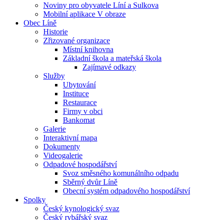
Noviny pro obyvatele Líní a Sulkova
Mobilní aplikace V obraze
Obec Líně
Historie
Zřizované organizace
Místní knihovna
Základní škola a mateřská škola
Zajímavé odkazy
Služby
Ubytování
Instituce
Restaurace
Firmy v obci
Bankomat
Galerie
Interaktivní mapa
Dokumenty
Videogalerie
Odpadové hospodářství
Svoz směsného komunálního odpadu
Sběrný dvůr Líně
Obecní systém odpadového hospodářství
Spolky
Český kynologický svaz
Český rybářský svaz