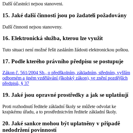
Další účastníci nejsou stanoveni.
15. Jaké další činnosti jsou po žadateli požadovány
Další činnosti nejsou stanoveny.
16. Elektronická služba, kterou lze využít
Tuto situaci není možné řešit zasláním žádosti elektronickou poštou.
17. Podle kterého právního předpisu se postupuje
Zákon č. 561/2004 Sb., o předškolním, základním, středním, vyšším
odborném a jiném vzdělávání (školský zákon), ve znění pozdějších
předpisů, § 37
19. Jaké jsou opravné prostředky a jak se uplatňují
Proti rozhodnutí ředitele základní školy se můžete odvolat ke
krajskému úřadu, a to prostřednictvím ředitele základní školy.
20. Jaké sankce mohou být uplatněny v případě
nedodržení povinností