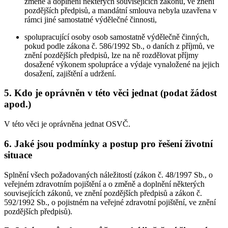
změně a doplnění některých souvisejících zákonů, ve znění
pozdějších předpisů, a mandátní smlouva nebyla uzavřena v
rámci jiné samostatné výdělečné činnosti,
spolupracující osoby osob samostatně výdělečně činných,
pokud podle zákona č. 586/1992 Sb., o daních z příjmů, ve
znění pozdějších předpisů, lze na ně rozdělovat příjmy
dosažené výkonem spolupráce a výdaje vynaložené na jejich
dosažení, zajištění a udržení.
5. Kdo je oprávněn v této věci jednat (podat žádost
apod.)
V této věci je oprávněna jednat OSVČ.
6. Jaké jsou podmínky a postup pro řešení životní
situace
Splnění všech požadovaných náležitostí (zákon č. 48/1997 Sb., o
veřejném zdravotním pojištění a o změně a doplnění některých
souvisejících zákonů, ve znění pozdějších předpisů a zákon č.
592/1992 Sb., o pojistném na veřejné zdravotní pojištění, ve znění
pozdějších předpisů).