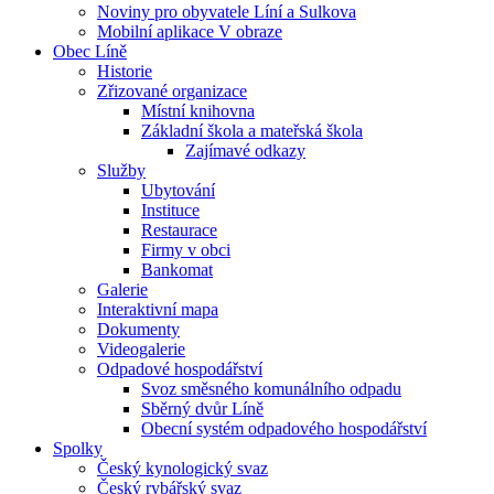
Noviny pro obyvatele Líní a Sulkova
Mobilní aplikace V obraze
Obec Líně
Historie
Zřizované organizace
Místní knihovna
Základní škola a mateřská škola
Zajímavé odkazy
Služby
Ubytování
Instituce
Restaurace
Firmy v obci
Bankomat
Galerie
Interaktivní mapa
Dokumenty
Videogalerie
Odpadové hospodářství
Svoz směsného komunálního odpadu
Sběrný dvůr Líně
Obecní systém odpadového hospodářství
Spolky
Český kynologický svaz
Český rybářský svaz