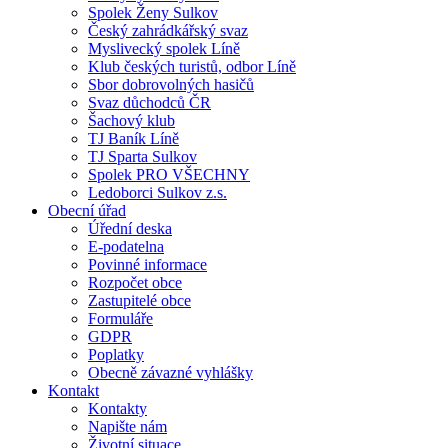
Spolek Ženy Sulkov
Český zahrádkářský svaz
Myslivecký spolek Líně
Klub českých turistů, odbor Líně
Sbor dobrovolných hasičů
Svaz důchodců ČR
Šachový klub
TJ Baník Líně
TJ Sparta Sulkov
Spolek PRO VŠECHNY
Ledoborci Sulkov z.s.
Obecní úřad
Úřední deska
E-podatelna
Povinné informace
Rozpočet obce
Zastupitelé obce
Formuláře
GDPR
Poplatky
Obecně závazné vyhlášky
Kontakt
Kontakty
Napište nám
Životní situace