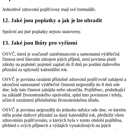
Jednotlivé zdravotní pojišťovny mají své formuláře.
12. Jaké jsou poplatky a jak je lze uhradit
Správní ani jiné poplatky nejsou stanoveny.
13. Jaké jsou lhůty pro vyřízení
OSVČ, která je současně zaměstnancem a samostatná výdělečná
činnost není hlavním zdrojem jejích příjmů, není povinna platit
zálohy na pojistné; pojistné zaplatí do 8 dnů po podání daňového
přiznání za uplynulý kalendářní rok.
OSVČ je povinna oznámit příslušné zdravotní pojišťovně zahájení a
ukončení samostatné výdělečné činnosti nejpozději do 8 dnů ode
dne, kdy tuto činnost zahájila nebo ukončila. Pojištěnec, podnikající
na základě živnostenského oprávnění, splní tuto povinnost i tehdy,
učiní-li oznámení příslušnému živnostenskému úřadu.
OSVČ je povinna nejpozději do jednoho měsíce ode dne, ve kterém
měla podat daňové přiznání za daný kalendářní rok, předložit všem
zdravotním pojišťovnám, u kterých byla v tomto období pojištěna,
přehled o svých příjmech a výdajích vynaložených na jejich