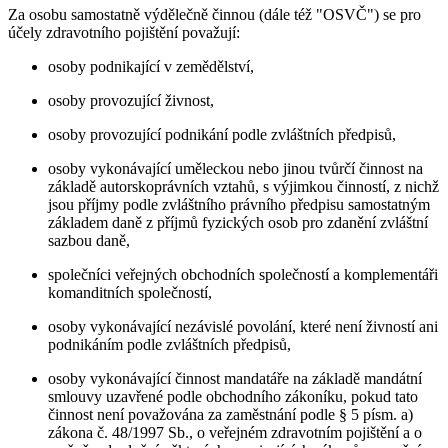
Za osobu samostatně výdělečně činnou (dále též "OSVČ") se pro
účely zdravotního pojištění považují:
osoby podnikající v zemědělství,
osoby provozující živnost,
osoby provozující podnikání podle zvláštních předpisů,
osoby vykonávající uměleckou nebo jinou tvůrčí činnost na
základě autorskoprávních vztahů, s výjimkou činností, z nichž
jsou příjmy podle zvláštního právního předpisu samostatným
základem daně z příjmů fyzických osob pro zdanění zvláštní
sazbou daně,
společníci veřejných obchodních společností a komplementáři
komanditních společností,
osoby vykonávající nezávislé povolání, které není živností ani
podnikáním podle zvláštních předpisů,
osoby vykonávající činnost mandatáře na základě mandátní
smlouvy uzavřené podle obchodního zákoníku, pokud tato
činnost není považována za zaměstnání podle § 5 písm. a)
zákona č. 48/1997 Sb., o veřejném zdravotním pojištění a o