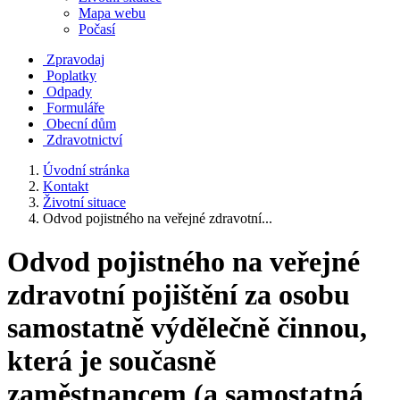
Mapa webu
Počasí
Zpravodaj
Poplatky
Odpady
Formuláře
Obecní dům
Zdravotnictví
Úvodní stránka
Kontakt
Životní situace
Odvod pojistného na veřejné zdravotní...
Odvod pojistného na veřejné
zdravotní pojištění za osobu
samostatně výdělečně činnou,
která je současně
zaměstnancem (a samostatná