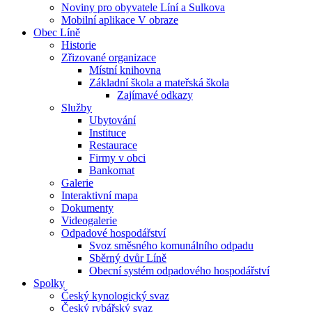
Noviny pro obyvatele Líní a Sulkova
Mobilní aplikace V obraze
Obec Líně
Historie
Zřizované organizace
Místní knihovna
Základní škola a mateřská škola
Zajímavé odkazy
Služby
Ubytování
Instituce
Restaurace
Firmy v obci
Bankomat
Galerie
Interaktivní mapa
Dokumenty
Videogalerie
Odpadové hospodářství
Svoz směsného komunálního odpadu
Sběrný dvůr Líně
Obecní systém odpadového hospodářství
Spolky
Český kynologický svaz
Český rybářský svaz