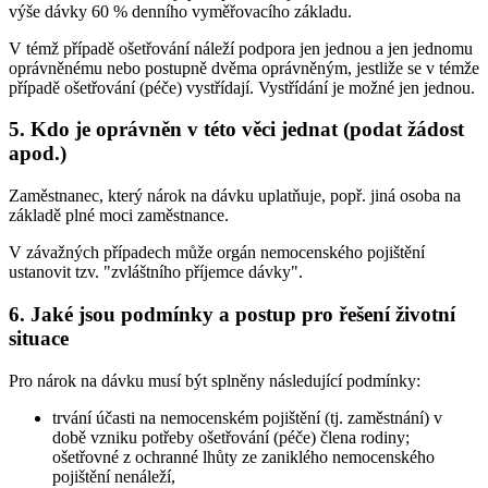
výše dávky 60 % denního vyměřovacího základu.
V témž případě ošetřování náleží podpora jen jednou a jen jednomu
oprávněnému nebo postupně dvěma oprávněným, jestliže se v témže
případě ošetřování (péče) vystřídají. Vystřídání je možné jen jednou.
5. Kdo je oprávněn v této věci jednat (podat žádost
apod.)
Zaměstnanec, který nárok na dávku uplatňuje, popř. jiná osoba na
základě plné moci zaměstnance.
V závažných případech může orgán nemocenského pojištění
ustanovit tzv. "zvláštního příjemce dávky".
6. Jaké jsou podmínky a postup pro řešení životní
situace
Pro nárok na dávku musí být splněny následující podmínky:
trvání účasti na nemocenském pojištění (tj. zaměstnání) v
době vzniku potřeby ošetřování (péče) člena rodiny;
ošetřovné z ochranné lhůty ze zaniklého nemocenského
pojištění nenáleží,