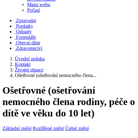
Mapa webu
Počasí
Zpravodaj
Poplatky
Odpady
Formuláře
Obecní dům
Zdravotnictví
Úvodní stránka
Kontakt
Životní situace
Ošetřovné (ošetřování nemocného člena...
Ošetřovné (ošetřování
nemocného člena rodiny, péče o
dítě ve věku do 10 let)
Základní znění
Rozšířené znění
Úplné znění