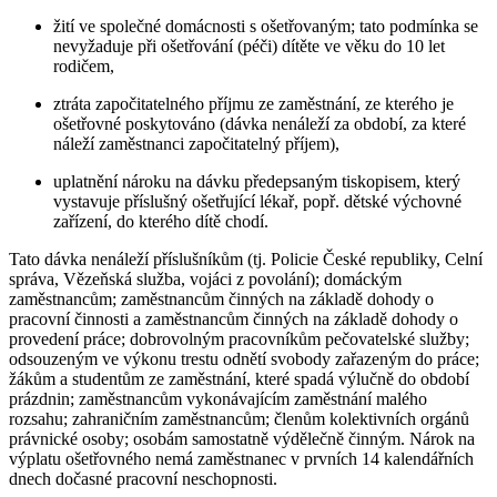
žití ve společné domácnosti s ošetřovaným; tato podmínka se
nevyžaduje při ošetřování (péči) dítěte ve věku do 10 let
rodičem,
ztráta započitatelného příjmu ze zaměstnání, ze kterého je
ošetřovné poskytováno (dávka nenáleží za období, za které
náleží zaměstnanci započitatelný příjem),
uplatnění nároku na dávku předepsaným tiskopisem, který
vystavuje příslušný ošetřující lékař, popř. dětské výchovné
zařízení, do kterého dítě chodí.
Tato dávka nenáleží příslušníkům (tj. Policie České republiky, Celní
správa, Vězeňská služba, vojáci z povolání); domáckým
zaměstnancům; zaměstnancům činných na základě dohody o
pracovní činnosti a zaměstnancům činných na základě dohody o
provedení práce; dobrovolným pracovníkům pečovatelské služby;
odsouzeným ve výkonu trestu odnětí svobody zařazeným do práce;
žákům a studentům ze zaměstnání, které spadá výlučně do období
prázdnin; zaměstnancům vykonávajícím zaměstnání malého
rozsahu; zahraničním zaměstnancům; členům kolektivních orgánů
právnické osoby; osobám samostatně výdělečně činným. Nárok na
výplatu ošetřovného nemá zaměstnanec v prvních 14 kalendářních
dnech dočasné pracovní neschopnosti.