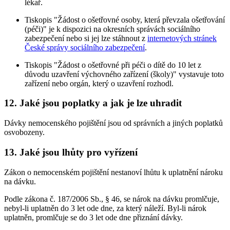
lékař.
Tiskopis "Žádost o ošetřovné osoby, která převzala ošetřování
(péči)" je k dispozici na okresních správách sociálního
zabezpečení nebo si jej lze stáhnout z
internetových stránek
České správy sociálního zabezpečení
.
Tiskopis "Žádost o ošetřovné při péči o dítě do 10 let z
důvodu uzavření výchovného zařízení (školy)" vystavuje toto
zařízení nebo orgán, který o uzavření rozhodl.
12. Jaké jsou poplatky a jak je lze uhradit
Dávky nemocenského pojištění jsou od správních a jiných poplatků
osvobozeny.
13. Jaké jsou lhůty pro vyřízení
Zákon o nemocenském pojištění nestanoví lhůtu k uplatnění nároku
na dávku.
Podle zákona č. 187/2006 Sb., § 46, se nárok na dávku promlčuje,
nebyl-li uplatněn do 3 let ode dne, za který náleží. Byl-li nárok
uplatněn, promlčuje se do 3 let ode dne přiznání dávky.