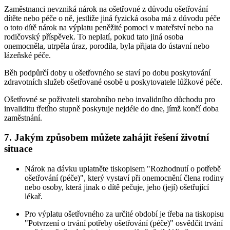
Zaměstnanci nevzniká nárok na ošetřovné z důvodu ošetřování
dítěte nebo péče o ně, jestliže jiná fyzická osoba má z důvodu péče
o toto dítě nárok na výplatu peněžité pomoci v mateřství nebo na
rodičovský příspěvek. To neplatí, pokud tato jiná osoba
onemocněla, utrpěla úraz, porodila, byla přijata do ústavní nebo
lázeňské péče.
Běh podpůrčí doby u ošetřovného se staví po dobu poskytování
zdravotních služeb ošetřované osobě u poskytovatele lůžkové péče.
Ošetřovné se poživateli starobního nebo invalidního důchodu pro
invaliditu třetího stupně poskytuje nejdéle do dne, jímž končí doba
zaměstnání.
7. Jakým způsobem můžete zahájit řešení životní
situace
Nárok na dávku uplatněte tiskopisem "Rozhodnutí o potřebě
ošetřování (péče)", který vystaví při onemocnění člena rodiny
nebo osoby, která jinak o dítě pečuje, jeho (její) ošetřující
lékař.
Pro výplatu ošetřovného za určité období je třeba na tiskopisu
"Potvrzení o trvání potřeby ošetřování (péče)" osvědčit trvání