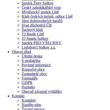
Spolek Ženy Sulkov
Český zahrádkářský svaz
Myslivecký spolek Líně
Klub českých turistů, odbor Líně
Sbor dobrovolných hasičů
Svaz důchodců ČR
Šachový klub
TJ Baník Líně
TJ Sparta Sulkov
Spolek PRO VŠECHNY
Ledoborci Sulkov z.s.
Obecní úřad
Úřední deska
E-podatelna
Povinné informace
Rozpočet obce
Zastupitelé obce
Formuláře
GDPR
Poplatky
Obecně závazné vyhlášky
Kontakt
Kontakty
Napište nám
Životní situace