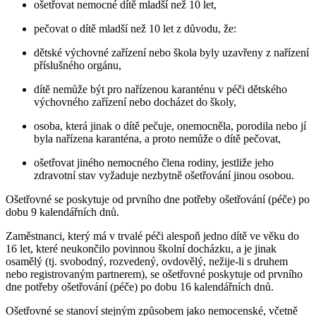
ošetřovat nemocné dítě mladší než 10 let,
pečovat o dítě mladší než 10 let z důvodu, že:
dětské výchovné zařízení nebo škola byly uzavřeny z nařízení
příslušného orgánu,
dítě nemůže být pro nařízenou karanténu v péči dětského
výchovného zařízení nebo docházet do školy,
osoba, která jinak o dítě pečuje, onemocněla, porodila nebo jí
byla nařízena karanténa, a proto nemůže o dítě pečovat,
ošetřovat jiného nemocného člena rodiny, jestliže jeho
zdravotní stav vyžaduje nezbytně ošetřování jinou osobou.
Ošetřovné se poskytuje od prvního dne potřeby ošetřování (péče) po
dobu 9 kalendářních dnů.
Zaměstnanci, který má v trvalé péči alespoň jedno dítě ve věku do
16 let, které neukončilo povinnou školní docházku, a je jinak
osamělý (tj. svobodný, rozvedený, ovdovělý, nežije-li s druhem
nebo registrovaným partnerem), se ošetřovné poskytuje od prvního
dne potřeby ošetřování (péče) po dobu 16 kalendářních dnů.
Ošetřovné se stanoví stejným způsobem jako nemocenské, včetně