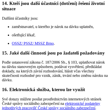
14. Kteří jsou další účastníci (dotčení) řešení životní
situace
Dalšími účastníky jsou:
zaměstnavatel, u kterého je nárok na dávku uplatněn,
ošetřující lékař,
OSSZ/ PSSZ/ MSSZ Brno
.
15. Jaké další činnosti jsou po žadateli požadovány
Podle ustanovení zákona č. 187/2006 Sb., § 103, uplatňovat nárok
na dávku stanoveným způsobem, podávat vysvětlení, předkládat
doklady, na kterých závisí rozhodování, hlásit včas všechny
skutečnosti rozhodné pro vznik, zánik, trvání nebo změnu nároku na
dávku.
16. Elektronická služba, kterou lze využít
Své dotazy můžete posílat prostřednictvím internetových stránek
České správy sociálního zabezpečení na
elektronické podatelny
jednotlivých pracovišť České správy sociálního zabezpečení
.