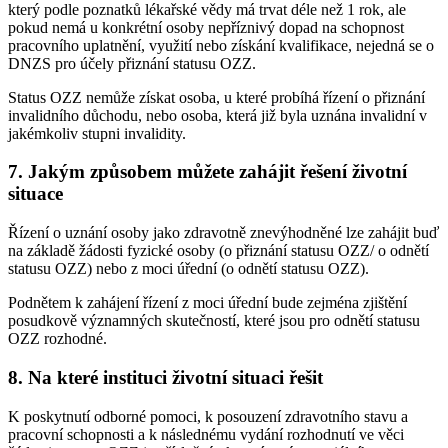
který podle poznatků lékařské vědy má trvat déle než 1 rok, ale
pokud nemá u konkrétní osoby nepříznivý dopad na schopnost
pracovního uplatnění, využití nebo získání kvalifikace, nejedná se o
DNZS pro účely přiznání statusu OZZ.
Status OZZ nemůže získat osoba, u které probíhá řízení o přiznání
invalidního důchodu, nebo osoba, která již byla uznána invalidní v
jakémkoliv stupni invalidity.
7. Jakým způsobem můžete zahájit řešení životní
situace
Řízení o uznání osoby jako zdravotně znevýhodněné lze zahájit buď
na základě žádosti fyzické osoby (o přiznání statusu OZZ/ o odnětí
statusu OZZ) nebo z moci úřední (o odnětí statusu OZZ).
Podnětem k zahájení řízení z moci úřední bude zejména zjištění
posudkově významných skutečností, které jsou pro odnětí statusu
OZZ rozhodné.
8. Na které instituci životní situaci řešit
K poskytnutí odborné pomoci, k posouzení zdravotního stavu a
pracovní schopnosti a k následnému vydání rozhodnutí ve věci