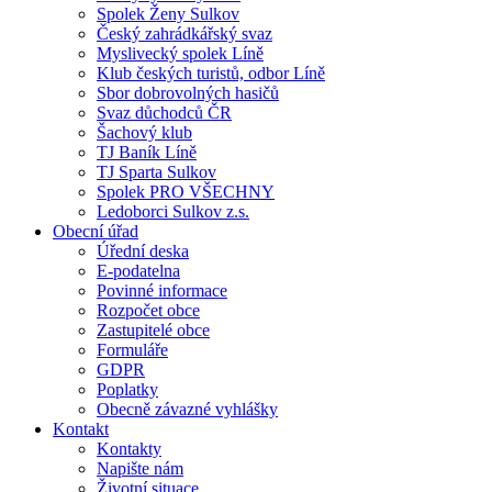
Spolek Ženy Sulkov
Český zahrádkářský svaz
Myslivecký spolek Líně
Klub českých turistů, odbor Líně
Sbor dobrovolných hasičů
Svaz důchodců ČR
Šachový klub
TJ Baník Líně
TJ Sparta Sulkov
Spolek PRO VŠECHNY
Ledoborci Sulkov z.s.
Obecní úřad
Úřední deska
E-podatelna
Povinné informace
Rozpočet obce
Zastupitelé obce
Formuláře
GDPR
Poplatky
Obecně závazné vyhlášky
Kontakt
Kontakty
Napište nám
Životní situace