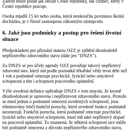
Žádost může podat jak občan České republiky, tak cizinec, který v
České republice pracuje.
Osoba mladší 15 let nebo osoba, která neukončila povinnou školní
docházku, je v řízení zastoupena zákonným zástupcem.
6. Jaké jsou podmínky a postup pro řešení životní
situace
Předpokladem pro přiznání statusu OZZ je zjištění dlouhodobě
nepříznivého zdravotního stavu (dále jen "DNZS").
Za DNZS se pro účely agendy OZZ považuje takový nepříznivý
zdravotní stav, který má podle poznatků lékařské vědy trvat déle než
1 rok a podstatně omezuje psychické, fyzické nebo smyslové
schopnosti a tím i schopnost pracovního uplatnění.
Výše uvedená definice upřesňuje DNZS v tom smyslu, že kromě
dlouhodobosti je upravena i nepříznivost zdravotního stavu. Protože
se musí jednat o podstatné omezení uvedených schopností, jsou
eliminovány lehčí funkční poruchy, které uvedené funkce podstatně
neomezují. Funkční porucha, která podstatně omezuje psychické,
fyzické nebo smyslové schopnosti, musí mít také nepříznivý dopad
na pracovní uplatnění. To znamená, že některá schopnost sice může
být podstatně omezena z důvodu nepříznivého zdravotního stavu,