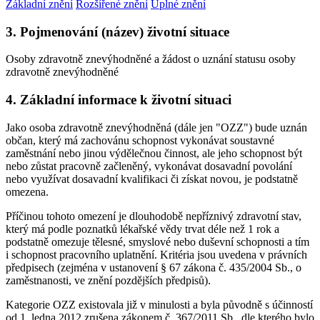
Základní znění
Rozšířené znění
Úplné znění
3. Pojmenování (název) životní situace
Osoby zdravotně znevýhodněné a žádost o uznání statusu osoby
zdravotně znevýhodněné
4. Základní informace k životní situaci
Jako osoba zdravotně znevýhodněná (dále jen "OZZ") bude uznán
občan, který má zachovánu schopnost vykonávat soustavné
zaměstnání nebo jinou výdělečnou činnost, ale jeho schopnost být
nebo zůstat pracovně začleněný, vykonávat dosavadní povolání
nebo využívat dosavadní kvalifikaci či získat novou, je podstatně
omezena.
Příčinou tohoto omezení je dlouhodobě nepříznivý zdravotní stav,
který má podle poznatků lékařské vědy trvat déle než 1 rok a
podstatně omezuje tělesné, smyslové nebo duševní schopnosti a tím
i schopnost pracovního uplatnění. Kritéria jsou uvedena v právních
předpisech (zejména v ustanovení § 67 zákona č. 435/2004 Sb., o
zaměstnanosti, ve znění pozdějších předpisů).
Kategorie OZZ existovala již v minulosti a byla původně s účinností
od 1. ledna 2012 zrušena zákonem č. 367/2011 Sb., dle kterého bylo