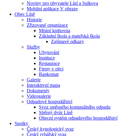
Noviny pro obyvatele Líní a Sulkova
Mobilní aplikace V obraze
Obec Líně
Historie
Zřizované organizace
Místní knihovna
Základní škola a mateřská škola
Zajímavé odkazy
Služby
Ubytování
Instituce
Restaurace
Firmy v obci
Bankomat
Galerie
Interaktivní mapa
Dokumenty
Videogalerie
Odpadové hospodářství
Svoz směsného komunálního odpadu
Sběrný dvůr Líně
Obecní systém odpadového hospodářství
Spolky
Český kynologický svaz
Český rybářský svaz