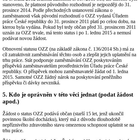
stanoveno, že platnost původního rozhodnutí je nejpozději do 31.
prosince 2014. Podle přechodných ustanovení zákona o
zaměstnanosti však původní rozhodnutí o OZZ vydaná Úřadem
práce České republiky do 31. prosince 2011 platí po celou dobu, na
kterou byla vydána. Pokud byl tedy občan před 31. prosincem 2011
uznán za OZZ trvale, má tento status i po 1. lednu 2015 a nemusí
podávat novou žádost.
Obnovení statusu OZZ (na základě zákona č. 136/2014 Sb.) má za
cíl zatraktivnit zaměstnávání těchto osob a zlepšit jejich uplatnění na
trhu práce. Stát podporuje zaměstnávání OZZ poskytováním
příspěvků zaměstnavatelům prostřednictvím Úřadu práce České
republiky. O příspěvek mohou zaměstnavatelé žádat od 1. ledna
2015. Samotné OZZ žádný nárok na poskytování peněžního
příspěvku či dávky nevzniká.
5. Kdo je oprávněn v této věci jednat (podat žádost
apod.)
Žádost o status OZZ podává občan (starší 15 let, jenž ukončil
povinnou školní docházku), který má z důvodu dlouhodobě
nepříznivého zdravotního stavu omezenou schopnost uplatnit se na
trhu práce.