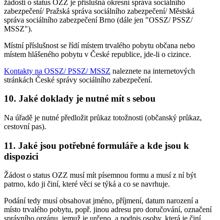
žádosti o status OZZ je příslušná okresní správa sociálního
zabezpečení/ Pražská správa sociálního zabezpečení/ Městská
správa sociálního zabezpečení Brno (dále jen "OSSZ/ PSSZ/
MSSZ").
Místní příslušnost se řídí místem trvalého pobytu občana nebo
místem hlášeného pobytu v České republice, jde-li o cizince.
Kontakty na OSSZ/ PSSZ/ MSSZ
naleznete na internetových
stránkách České správy sociálního zabezpečení.
10. Jaké doklady je nutné mít s sebou
Na úřadě je nutné předložit průkaz totožnosti (občanský průkaz,
cestovní pas).
11. Jaké jsou potřebné formuláře a kde jsou k
dispozici
Žádost o status OZZ musí mít písemnou formu a musí z ní být
patrno, kdo ji činí, které věci se týká a co se navrhuje.
Podání tedy musí obsahovat jméno, příjmení, datum narození a
místo trvalého pobytu, popř. jinou adresu pro doručování, označení
správního orgánu, jemuž je určeno, a podpis osoby, která je činí.