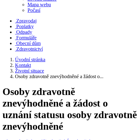
Mapa webu
Počasí
Zpravodaj
Poplatky
Odpady
Formuláře
Obecní dům
Zdravotnictví
Úvodní stránka
Kontakt
Životní situace
Osoby zdravotně znevýhodněné a žádost o...
Osoby zdravotně
znevýhodněné a žádost o
uznání statusu osoby zdravotně
znevýhodněné