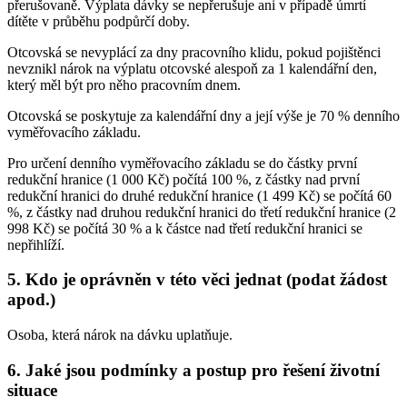
přerušovaně. Výplata dávky se nepřerušuje ani v případě úmrtí
dítěte v průběhu podpůrčí doby.
Otcovská se nevyplácí za dny pracovního klidu, pokud pojištěnci
nevznikl nárok na výplatu otcovské alespoň za 1 kalendářní den,
který měl být pro něho pracovním dnem.
Otcovská se poskytuje za kalendářní dny a její výše je 70 % denního
vyměřovacího základu.
Pro určení denního vyměřovacího základu se do částky první
redukční hranice (1 000 Kč) počítá 100 %, z částky nad první
redukční hranici do druhé redukční hranice (1 499 Kč) se počítá 60
%, z částky nad druhou redukční hranici do třetí redukční hranice (2
998 Kč) se počítá 30 % a k částce nad třetí redukční hranici se
nepřihlíží.
5. Kdo je oprávněn v této věci jednat (podat žádost
apod.)
Osoba, která nárok na dávku uplatňuje.
6. Jaké jsou podmínky a postup pro řešení životní
situace