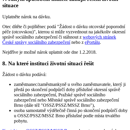
situace
Uplatněte nárok na dávku.
Otec dítěte či pojištěnec podá "Žádost o dávku otcovské poporodní
péče (otcovskou)", kterou si může vyzvednout na jakékoliv okresní
správě sociálního zabezpečení či stáhnout z
webových stránek
České správy sociálního zabezpečení
nebo z
ePortálu
.
Nejdříve je možné nárok uplatnit ode dne 1.2.2018.
8. Na které instituci životní situaci řešit
Žádost o dávku podává:
zaměstnanec/zaměstnankyně u svého zaměstnavatele, který ji
předá po skončení podpůrčí doby příslušné okresní správě
sociálního zabezpečení, Pražské správě sociálního
zabezpečení nebo Městské správě sociálního zabezpečení
Brno (dále též "OSSZ/PSSZ/MSSZ Brno"),
osoba samostatně výdělečně činná po skončení podpůrčí doby
u OSSZ/PSSZ/MSSZ Brno příslušné podle místa trvalého
pobytu.