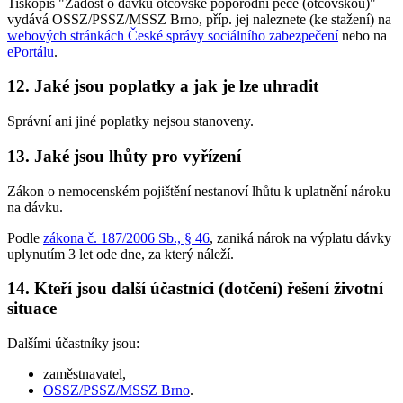
Tiskopis "Žádost o dávku otcovské poporodní péče (otcovskou)"
vydává OSSZ/PSSZ/MSSZ Brno, příp. jej naleznete (ke stažení) na
webových stránkách České správy sociálního zabezpečení
nebo na
ePortálu
.
12. Jaké jsou poplatky a jak je lze uhradit
Správní ani jiné poplatky nejsou stanoveny.
13. Jaké jsou lhůty pro vyřízení
Zákon o nemocenském pojištění nestanoví lhůtu k uplatnění nároku
na dávku.
Podle
zákona č. 187/2006 Sb., § 46
, zaniká nárok na výplatu dávky
uplynutím 3 let ode dne, za který náleží.
14. Kteří jsou další účastníci (dotčení) řešení životní
situace
Dalšími účastníky jsou:
zaměstnavatel,
OSSZ/PSSZ/MSSZ Brno
.