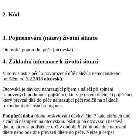
2. Kód
3. Pojmenování (název) životní situace
Otcovská poporodní péče (otcovská)
4. Základní informace k životní situaci
V souvislosti s péčí o novorozené dítě náleží z nemocenského
pojištění od
1
.
2
.
2018 otcovská
.
Otcovská je dávkou nahrazující příjem a náleží při splnění
stanovených podmínek pojištěnci, který je otcem dítěte, či pojištěnci,
který převzal dítě do péče nahrazující péči rodičů na základě
rozhodnutí příslušného orgánu.
Podpůrčí doba
(doba poskytování dávky) činí 7 kalendářních dnů
a začíná nástupem na otcovskou. Nástup na otcovskou nastává
dnem, který si pojištěnec určí v období 6 týdnů ode dne narození
dítěte nebo ode dne převzetí dítěte do péče. Nelze ji čerpat