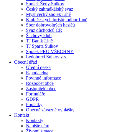
Spolek Ženy Sulkov
Český zahrádkářský svaz
Myslivecký spolek Líně
Klub českých turistů, odbor Líně
Sbor dobrovolných hasičů
Svaz důchodců ČR
Šachový klub
TJ Baník Líně
TJ Sparta Sulkov
Spolek PRO VŠECHNY
Ledoborci Sulkov z.s.
Obecní úřad
Úřední deska
E-podatelna
Povinné informace
Rozpočet obce
Zastupitelé obce
Formuláře
GDPR
Poplatky
Obecně závazné vyhlášky
Kontakt
Kontakty
Napište nám
Životní situace