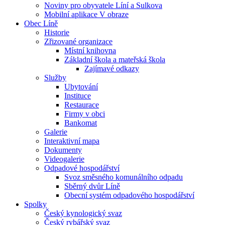
Noviny pro obyvatele Líní a Sulkova
Mobilní aplikace V obraze
Obec Líně
Historie
Zřizované organizace
Místní knihovna
Základní škola a mateřská škola
Zajímavé odkazy
Služby
Ubytování
Instituce
Restaurace
Firmy v obci
Bankomat
Galerie
Interaktivní mapa
Dokumenty
Videogalerie
Odpadové hospodářství
Svoz směsného komunálního odpadu
Sběrný dvůr Líně
Obecní systém odpadového hospodářství
Spolky
Český kynologický svaz
Český rybářský svaz