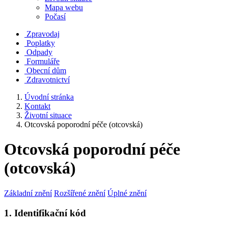
Mapa webu
Počasí
Zpravodaj
Poplatky
Odpady
Formuláře
Obecní dům
Zdravotnictví
Úvodní stránka
Kontakt
Životní situace
Otcovská poporodní péče (otcovská)
Otcovská poporodní péče
(otcovská)
Základní znění
Rozšířené znění
Úplné znění
1. Identifikační kód