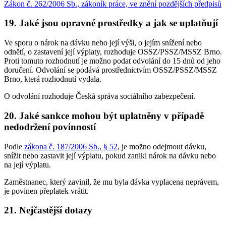
Zákon č. 262/2006 Sb., zákoník práce, ve znění pozdějších předpisů
19. Jaké jsou opravné prostředky a jak se uplatňují
Ve sporu o nárok na dávku nebo její výši, o jejím snížení nebo
odnětí, o zastavení její výplaty, rozhoduje OSSZ/PSSZ/MSSZ Brno.
Proti tomuto rozhodnutí je možno podat odvolání do 15 dnů od jeho
doručení. Odvolání se podává prostřednictvím OSSZ/PSSZ/MSSZ
Brno, která rozhodnutí vydala.
O odvolání rozhoduje Česká správa sociálního zabezpečení.
20. Jaké sankce mohou být uplatněny v případě
nedodržení povinností
Podle
zákona č. 187/2006 Sb., § 52
, je možno odejmout dávku,
snížit nebo zastavit její výplatu, pokud zanikl nárok na dávku nebo
na její výplatu.
Zaměstnanec, který zavinil, že mu byla dávka vyplacena neprávem,
je povinen přeplatek vrátit.
21. Nejčastější dotazy