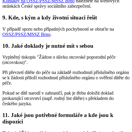
Kontakty na OSSZ/PSSZ/MSSZ Brno
naleznete na webových
stránkách České správy sociálního zabezpečení.
9. Kde, s kým a kdy životní situaci řešit
V případě sporu nebo případných pochybností se obraťte na
OSSZ/PSSZ/MSSZ Brno
.
10. Jaké doklady je nutné mít s sebou
Vyplněný tiskopis "Žádost o dávku otcovské poporodní péče
(otcovskou)".
Při převzetí dítěte do péče na základě rozhodnutí příslušného orgánu
se k žádosti přiloží rozhodnutí příslušného orgánu o svěření dítěte do
péče.
Pokud se dítě narodí v zahraničí, pak je třeba doložit doklad
prokazující otcovství (např. rodný list dítěte) s překladem do
českého jazyka.
11. Jaké jsou potřebné formuláře a kde jsou k
dispozici