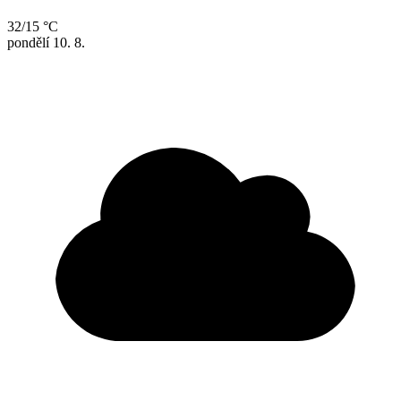
32/15 °C
pondělí
10. 8.