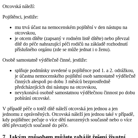
Otcovská náleží:
Pojištěnci, jestliže:
mu trvá účast na nemocenském pojištění v den nástupu na
otcovskou,
je otcem dítěte (zapsaný v rodném listě dítěte) nebo převzal
dítě do péče nahrazující péči rodičů na základě rozhodnutí
příslušného orgánu (zde se může jednat i o ženu).
Osobě samostatně výdělečně činné, jestliže:
splňuje podmínky uvedené u pojištěnce pod 1. a 2. odrážkou,
je účastna nemocenského pojištění osob samostatně výdělečně
činných alespoň po dobu 3 měsíců bezprostředně
předcházejících dni nástupu na otcovskou,
nevykonává osobně samostatnou výdělečnou činnost po dobu
pobírání otcovské.
V případě péče o totéž dítě náleží otcovská jen jednou a jen
jednomu z oprávněných. Otcovská náleží jen jednou také v případě,
kdy pojištěnec pečuje o více dětí narozených současně nebo o více
dětí převzatých současně do péče.
7. Jakým způsobem můžete zahájit řešení životní