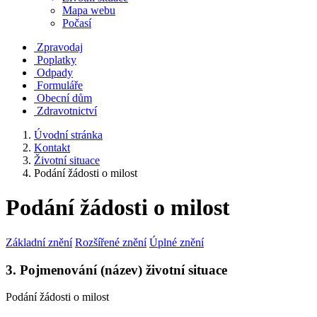
Mapa webu
Počasí
Zpravodaj
Poplatky
Odpady
Formuláře
Obecní dům
Zdravotnictví
Úvodní stránka
Kontakt
Životní situace
Podání žádosti o milost
Podání žádosti o milost
Základní znění
Rozšířené znění
Úplné znění
3. Pojmenování (název) životní situace
Podání žádosti o milost