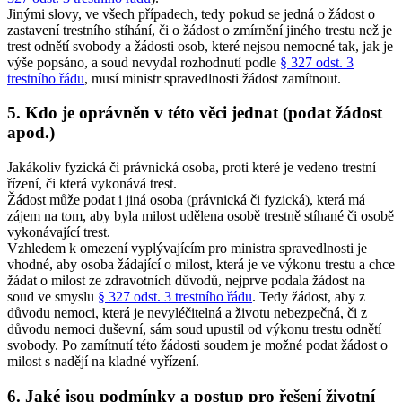
Jinými slovy, ve všech případech, tedy pokud se jedná o žádost o
zastavení trestního stíhání, či o žádost o zmírnění jiného trestu než je
trest odnětí svobody a žádosti osob, které nejsou nemocné tak, jak je
výše popsáno, a soud nevydal rozhodnutí podle
§ 327 odst. 3
trestního řádu
, musí ministr spravedlnosti žádost zamítnout.
5. Kdo je oprávněn v této věci jednat (podat žádost
apod.)
Jakákoliv fyzická či právnická osoba, proti které je vedeno trestní
řízení, či která vykonává trest.
Žádost může podat i jiná osoba (právnická či fyzická), která má
zájem na tom, aby byla milost udělena osobě trestně stíhané či osobě
vykonávající trest.
Vzhledem k omezení vyplývajícím pro ministra spravedlnosti je
vhodné, aby osoba žádající o milost, která je ve výkonu trestu a chce
žádat o milost ze zdravotních důvodů, nejprve podala žádost na
soud ve smyslu
§ 327 odst. 3 trestního řádu
. Tedy žádost, aby z
důvodu nemoci, která je nevyléčitelná a životu nebezpečná, či z
důvodu nemoci duševní, sám soud upustil od výkonu trestu odnětí
svobody. Po zamítnutí této žádosti soudem je možné podat žádost o
milost s nadějí na kladné vyřízení.
6. Jaké jsou podmínky a postup pro řešení životní