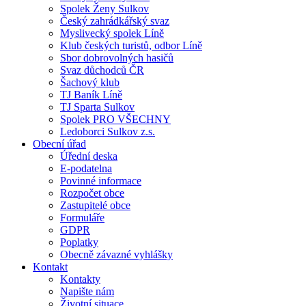
Spolek Ženy Sulkov
Český zahrádkářský svaz
Myslivecký spolek Líně
Klub českých turistů, odbor Líně
Sbor dobrovolných hasičů
Svaz důchodců ČR
Šachový klub
TJ Baník Líně
TJ Sparta Sulkov
Spolek PRO VŠECHNY
Ledoborci Sulkov z.s.
Obecní úřad
Úřední deska
E-podatelna
Povinné informace
Rozpočet obce
Zastupitelé obce
Formuláře
GDPR
Poplatky
Obecně závazné vyhlášky
Kontakt
Kontakty
Napište nám
Životní situace