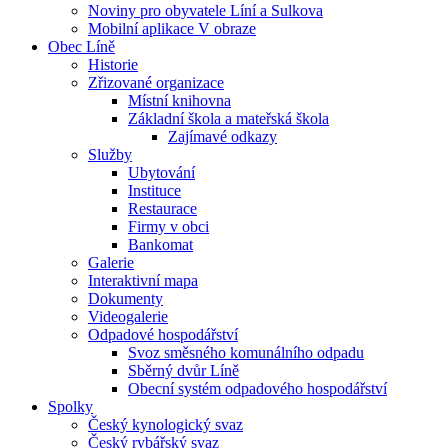
Noviny pro obyvatele Líní a Sulkova
Mobilní aplikace V obraze
Obec Líně
Historie
Zřizované organizace
Místní knihovna
Základní škola a mateřská škola
Zajímavé odkazy
Služby
Ubytování
Instituce
Restaurace
Firmy v obci
Bankomat
Galerie
Interaktivní mapa
Dokumenty
Videogalerie
Odpadové hospodářství
Svoz směsného komunálního odpadu
Sběrný dvůr Líně
Obecní systém odpadového hospodářství
Spolky
Český kynologický svaz
Český rybářský svaz