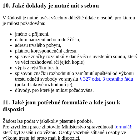
10. Jaké doklady je nutné mít s sebou
V žádosti je nutné uvést všechny důležité údaje o osobě, pro kterou
je milost požadována:
jméno a příjmení,
datum narození nebo rodné číslo,
adresu trvalého pobytu,
platnou korespondenční adresu,
spisové značky rozsudků v dané věci s uvedením soudu, který
ve věci rozhodoval (či jejich kopie),
výpis z rejstříku trestů,
spisovou značku rozhodnutí o zamítnutí upuštění od výkonu
trestu odnětí svobody ve smyslu
§ 327 odst. 3 trestního řádu
(pokud takové rozhodnutí je),
důvody, pro které je milost požadována.
11. Jaké jsou potřebné formuláře a kde jsou k
dispozici
Žádost lze podat v jakékoliv písemné podobě.
Pro zrychlení práce zhotovilo Ministerstvo spravedlnosti
formulář
,
který byl zaslán i do věznic. Osoby vazebně stíhané i osoby ve
výkonu trestu jej proto mají k dispozici.