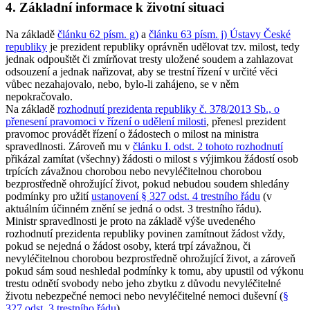
4. Základní informace k životní situaci
Na základě
článku 62 písm. g)
a
článku 63 písm. j) Ústavy České
republiky
je prezident republiky oprávněn udělovat tzv. milost, tedy
jednak odpouštět či zmírňovat tresty uložené soudem a zahlazovat
odsouzení a jednak nařizovat, aby se trestní řízení v určité věci
vůbec nezahajovalo, nebo, bylo-li zahájeno, se v něm
nepokračovalo.
Na základě
rozhodnutí prezidenta republiky č. 378/2013 Sb., o
přenesení pravomoci v řízení o udělení milosti
, přenesl prezident
pravomoc provádět řízení o žádostech o milost na ministra
spravedlnosti. Zároveň mu v
článku I. odst. 2 tohoto rozhodnutí
přikázal zamítat (všechny) žádosti o milost s výjimkou žádostí osob
trpících závažnou chorobou nebo nevyléčitelnou chorobou
bezprostředně ohrožující život, pokud nebudou soudem shledány
podmínky pro užití
ustanovení § 327 odst. 4 trestního řádu
(v
aktuálním účinném znění se jedná o odst. 3 trestního řádu).
Ministr spravedlnosti je proto na základě výše uvedeného
rozhodnutí prezidenta republiky povinen zamítnout žádost vždy,
pokud se nejedná o žádost osoby, která trpí závažnou, či
nevyléčitelnou chorobou bezprostředně ohrožující život, a zároveň
pokud sám soud neshledal podmínky k tomu, aby upustil od výkonu
trestu odnětí svobody nebo jeho zbytku z důvodu nevyléčitelné
životu nebezpečné nemoci nebo nevyléčitelné nemoci duševní (
§
327 odst. 3 trestního řádu
).