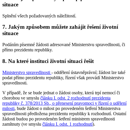
situace
Splnění všech požadovaných náležitostí.
7. Jakým způsobem můžete zahájit řešení životní
situace
Podáním písemné žádosti adresované Ministerstvu spravedlnosti, či
přímo prezidentu republiky.
8. Na které instituci životní situaci řešit
Ministerstvo spravedlnosti
- oddělení ústavněprávní; žádost lze také
podat přímo prezidentu republiky, řízení však provádí Ministerstvo
spravedlnosti.
V případě, že se bude jednat o žádost osoby, která trpí nemocí či
chorobou ve smyslu
článku I. odst. 2 rozhodnutí prezidenta
republiky č. 378/2013 Sb., o přenesení pravomoci v řízení o udělení
milosti
, bude žádost o milost po provedeném šetření Ministerstva
spravedlnosti předložena prezidentu republiky k rozhodnutí. Ostatní
žádosti budou po provedeném šetření ministrem spravedlnosti
zamítnuty (ve smyslu
článku I. odst. 1 rozhodnutí
).