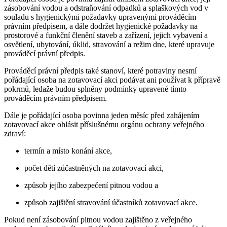
zásobování vodou a odstraňování odpadků a splaškových vod v
souladu s hygienickými požadavky upravenými prováděcím
právním předpisem, a dále dodržet hygienické požadavky na
prostorové a funkční členění staveb a zařízení, jejich vybavení a
osvětlení, ubytování, úklid, stravování a režim dne, které upravuje
prováděcí právní předpis.
Prováděcí právní předpis také stanoví, které potraviny nesmí
pořádající osoba na zotavovací akci podávat ani používat k přípravě
pokrmů, ledaže budou splněny podmínky upravené tímto
prováděcím právním předpisem.
Dále je pořádající osoba povinna jeden měsíc před zahájením
zotavovací akce ohlásit příslušnému orgánu ochrany veřejného
zdraví:
termín a místo konání akce,
počet dětí zúčastněných na zotavovací akci,
způsob jejího zabezpečení pitnou vodou a
způsob zajištění stravování účastníků zotavovací akce.
Pokud není zásobování pitnou vodou zajištěno z veřejného