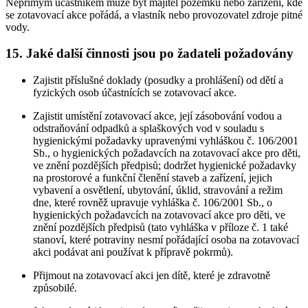
Nepřímým účastníkem může být majitel pozemku nebo zařízení, kde
se zotavovací akce pořádá, a vlastník nebo provozovatel zdroje pitné
vody.
15. Jaké další činnosti jsou po žadateli požadovány
Zajistit příslušné doklady (posudky a prohlášení) od dětí a
fyzických osob účastnících se zotavovací akce.
Zajistit umístění zotavovací akce, její zásobování vodou a
odstraňování odpadků a splaškových vod v souladu s
hygienickými požadavky upravenými vyhláškou č. 106/2001
Sb., o hygienických požadavcích na zotavovací akce pro děti,
ve znění pozdějších předpisů; dodržet hygienické požadavky
na prostorové a funkční členění staveb a zařízení, jejich
vybavení a osvětlení, ubytování, úklid, stravování a režim
dne, které rovněž upravuje vyhláška č. 106/2001 Sb., o
hygienických požadavcích na zotavovací akce pro děti, ve
znění pozdějších předpisů (tato vyhláška v příloze č. 1 také
stanoví, které potraviny nesmí pořádající osoba na zotavovací
akci podávat ani používat k přípravě pokrmů).
Přijmout na zotavovací akci jen dítě, které je zdravotně
způsobilé.