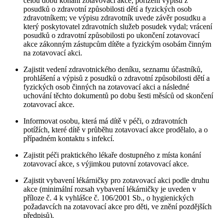
celou dobu konání zotavovací akce; pořízení výpisů z
posudků o zdravotní způsobilosti dětí a fyzických osob
zdravotníkem; ve výpisu zdravotník uvede závěr posudku a
který poskytovatel zdravotních služeb posudek vydal; vrácení
posudků o zdravotní způsobilosti po ukončení zotavovací
akce zákonným zástupcům dítěte a fyzickým osobám činným
na zotavovací akci.
Zajistit vedení zdravotnického deníku, seznamu účastníků,
prohlášení a výpisů z posudků o zdravotní způsobilosti dětí a
fyzických osob činných na zotavovací akci a následné
uchování těchto dokumentů po dobu šesti měsíců od skončení
zotavovací akce.
Informovat osobu, která má dítě v péči, o zdravotních
potížích, které dítě v průběhu zotavovací akce prodělalo, a o
případném kontaktu s infekcí.
Zajistit péči praktického lékaře dostupného z místa konání
zotavovací akce, s výjimkou putovní zotavovací akce.
Zajistit vybavení lékárničky pro zotavovací akci podle druhu
akce (minimální rozsah vybavení lékárničky je uveden v
příloze č. 4 k vyhlášce č. 106/2001 Sb., o hygienických
požadavcích na zotavovací akce pro děti, ve znění pozdějších
předpisů).