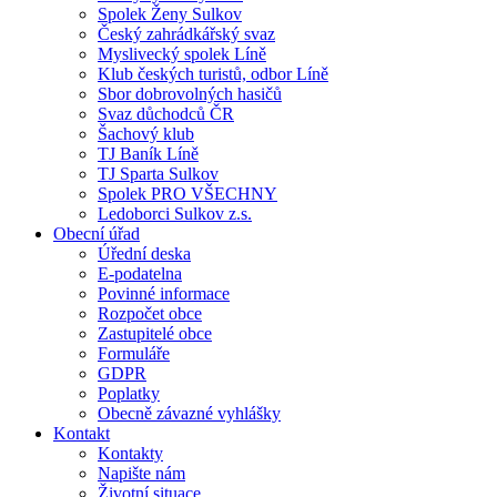
Spolek Ženy Sulkov
Český zahrádkářský svaz
Myslivecký spolek Líně
Klub českých turistů, odbor Líně
Sbor dobrovolných hasičů
Svaz důchodců ČR
Šachový klub
TJ Baník Líně
TJ Sparta Sulkov
Spolek PRO VŠECHNY
Ledoborci Sulkov z.s.
Obecní úřad
Úřední deska
E-podatelna
Povinné informace
Rozpočet obce
Zastupitelé obce
Formuláře
GDPR
Poplatky
Obecně závazné vyhlášky
Kontakt
Kontakty
Napište nám
Životní situace