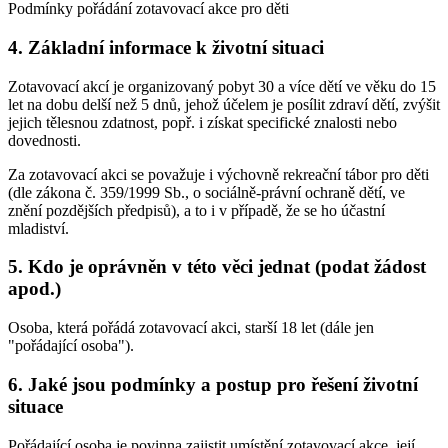
Podmínky pořádání zotavovací akce pro děti
4. Základní informace k životní situaci
Zotavovací akcí je organizovaný pobyt 30 a více dětí ve věku do 15
let na dobu delší než 5 dnů, jehož účelem je posílit zdraví dětí, zvýšit
jejich tělesnou zdatnost, popř. i získat specifické znalosti nebo
dovednosti.
Za zotavovací akci se považuje i výchovně rekreační tábor pro děti
(dle zákona č. 359/1999 Sb., o sociálně-právní ochraně dětí, ve
znění pozdějších předpisů), a to i v případě, že se ho účastní
mladiství.
5. Kdo je oprávněn v této věci jednat (podat žádost
apod.)
Osoba, která pořádá zotavovací akci, starší 18 let (dále jen
"pořádající osoba").
6. Jaké jsou podmínky a postup pro řešení životní
situace
Pořádající osoba je povinna zajistit umístění zotavovací akce, její