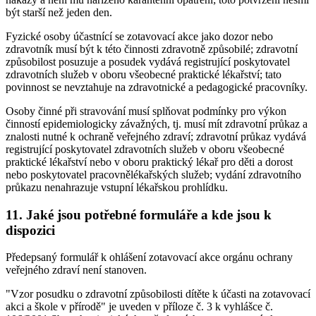
být starší než jeden den.
Fyzické osoby účastnící se zotavovací akce jako dozor nebo
zdravotník musí být k této činnosti zdravotně způsobilé; zdravotní
způsobilost posuzuje a posudek vydává registrující poskytovatel
zdravotních služeb v oboru všeobecné praktické lékařství; tato
povinnost se nevztahuje na zdravotnické a pedagogické pracovníky.
Osoby činné při stravování musí splňovat podmínky pro výkon
činností epidemiologicky závažných, tj. musí mít zdravotní průkaz a
znalosti nutné k ochraně veřejného zdraví; zdravotní průkaz vydává
registrující poskytovatel zdravotních služeb v oboru všeobecné
praktické lékařství nebo v oboru praktický lékař pro děti a dorost
nebo poskytovatel pracovnělékařských služeb; vydání zdravotního
průkazu nenahrazuje vstupní lékařskou prohlídku.
11. Jaké jsou potřebné formuláře a kde jsou k
dispozici
Předepsaný formulář k ohlášení zotavovací akce orgánu ochrany
veřejného zdraví není stanoven.
"Vzor posudku o zdravotní způsobilosti dítěte k účasti na zotavovací
akci a škole v přírodě" je uveden v příloze č. 3 k vyhlášce č.