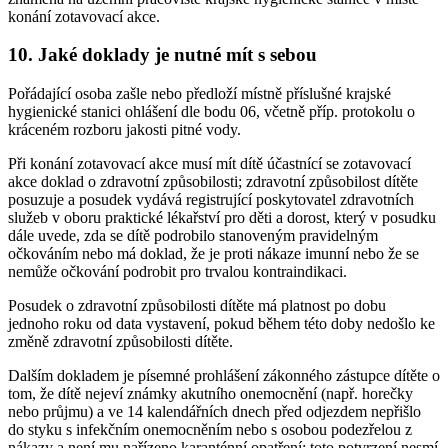
konání zotavovací akce.
10. Jaké doklady je nutné mít s sebou
Pořádající osoba zašle nebo předloží místně příslušné krajské
hygienické stanici ohlášení dle bodu 06, včetně příp. protokolu o
kráceném rozboru jakosti pitné vody.
Při konání zotavovací akce musí mít dítě účastnící se zotavovací
akce doklad o zdravotní způsobilosti; zdravotní způsobilost dítěte
posuzuje a posudek vydává registrující poskytovatel zdravotních
služeb v oboru praktické lékařství pro děti a dorost, který v posudku
dále uvede, zda se dítě podrobilo stanoveným pravidelným
očkováním nebo má doklad, že je proti nákaze imunní nebo že se
nemůže očkování podrobit pro trvalou kontraindikaci.
Posudek o zdravotní způsobilosti dítěte má platnost po dobu
jednoho roku od data vystavení, pokud během této doby nedošlo ke
změně zdravotní způsobilosti dítěte.
Dalším dokladem je písemné prohlášení zákonného zástupce dítěte o
tom, že dítě nejeví známky akutního onemocnění (např. horečky
nebo průjmu) a ve 14 kalendářních dnech před odjezdem nepřišlo
do styku s infekčním onemocněním nebo s osobou podezřelou z
nákazy a není mu nařízeno karanténní opatření; toto potvrzení nesmí