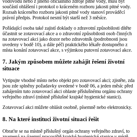
vodovodu nebo z jiného oficiálního zdroje pitné vody, musí být
součástí ohlášení i protokol o kráceném rozboru jakosti pitné vody.
Rozsah kráceného rozboru jakosti pitné vody stanoví prováděcí
právní předpis. Protokol nesmí být starší než 3 měsíce.
Pořádající osoba také zajistí doklady o zdravotní způsobilosti dítěte
účastnit se zotavovací akce a o zdravotní způsobilosti osob činných
na zotavovací akci jako dozor nebo zdravotník (podrobnosti jsou
uvedeny v bodě 10), a dále péči praktického lékaře dostupného z
místa konání zotavovací akce, s výjimkou putovní zotavovací akce.
7. Jakým způsobem můžete zahájit řešení životní
situace
Vytipujte vhodné místo nebo objekt pro zotavovací akci; zjistěte, zda
jsou zde splněny požadavky uvedené v bodě 06, a jeden měsíc před
zahájením tuto zotavovací akci ohlaste příslušnému orgánu ochrany
veřejného zdraví (místně příslušné krajské hygienické stanici).
Zotavovací akci můžete ohlásit osobně, písemně nebo elektronicky.
8. Na které instituci životní situaci řešit
Obraťte se na místně příslušný orgán ochrany veřejného zdraví, to
znamená na územní pracoviště krajské hygienické stanice v místě