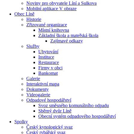
Noviny pro obyvatele Líní a Sulkova
Mobilní aplikace V obraze
Obec Líně
Historie
Zřizované organizace
Místní knihovna
Základní škola a mateřská škola
Zajímavé odkazy
Služby
Ubytování
Instituce
Restaurace
Firmy v obci
Bankomat
Galerie
Interaktivní mapa
Dokumenty
Videogalerie
Odpadové hospodářství
Svoz směsného komunálního odpadu
Sběrný dvůr Líně
Obecní systém odpadového hospodářství
Spolky
Český kynologický svaz
Český rybářský svaz