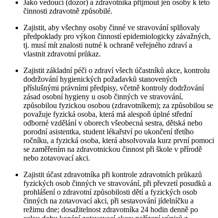
Jako vedoucí (dozor) a zdravotníka přijmout jen osoby k této
činnosti zdravotně způsobilé.
Zajistit, aby všechny osoby činné ve stravování splňovaly
předpoklady pro výkon činností epidemiologicky závažných,
tj. musí mít znalosti nutné k ochraně veřejného zdraví a
vlastnit zdravotní průkaz.
Zajistit základní péči o zdraví všech účastníků akce, kontrolu
dodržování hygienických požadavků stanovených
příslušnými právními předpisy, včetně kontroly dodržování
zásad osobní hygieny u osob činných ve stravování,
způsobilou fyzickou osobou (zdravotníkem); za způsobilou se
považuje fyzická osoba, která má alespoň úplné střední
odborné vzdělání v oborech všeobecná sestra, dětská nebo
porodní asistentka, student lékařství po ukončení třetího
ročníku, a fyzická osoba, která absolvovala kurz první pomoci
se zaměřením na zdravotnickou činnost při škole v přírodě
nebo zotavovací akci.
Zajistit účast zdravotníka při kontrole zdravotních průkazů
fyzických osob činných ve stravování, při převzetí posudků a
prohlášení o zdravotní způsobilosti dětí a fyzických osob
činných na zotavovací akci, při sestavování jídelníčku a
režimu dne; dosažitelnost zdravotníka 24 hodin denně po