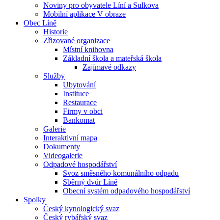
Noviny pro obyvatele Líní a Sulkova
Mobilní aplikace V obraze
Obec Líně
Historie
Zřizované organizace
Místní knihovna
Základní škola a mateřská škola
Zajímavé odkazy
Služby
Ubytování
Instituce
Restaurace
Firmy v obci
Bankomat
Galerie
Interaktivní mapa
Dokumenty
Videogalerie
Odpadové hospodářství
Svoz směsného komunálního odpadu
Sběrný dvůr Líně
Obecní systém odpadového hospodářství
Spolky
Český kynologický svaz
Český rybářský svaz