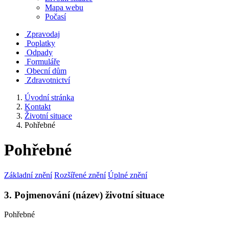
Mapa webu
Počasí
Zpravodaj
Poplatky
Odpady
Formuláře
Obecní dům
Zdravotnictví
Úvodní stránka
Kontakt
Životní situace
Pohřebné
Pohřebné
Základní znění
Rozšířené znění
Úplné znění
3. Pojmenování (název) životní situace
Pohřebné