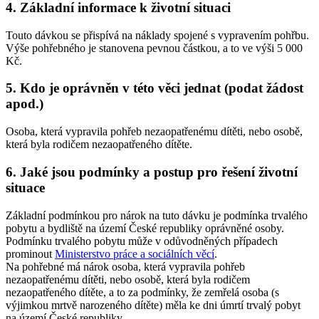
4. Základní informace k životní situaci
Touto dávkou se přispívá na náklady spojené s vypravením pohřbu.
Výše pohřebného je stanovena pevnou částkou, a to ve výši 5 000
Kč.
5. Kdo je oprávněn v této věci jednat (podat žádost
apod.)
Osoba, která vypravila pohřeb nezaopatřenému dítěti, nebo osobě,
která byla rodičem nezaopatřeného dítěte.
6. Jaké jsou podmínky a postup pro řešení životní
situace
Základní podmínkou pro nárok na tuto dávku je podmínka trvalého
pobytu a bydliště na území České republiky oprávněné osoby.
Podmínku trvalého pobytu může v odůvodněných případech
prominout
Ministerstvo práce a sociálních věcí
.
Na pohřebné má nárok osoba, která vypravila pohřeb
nezaopatřenému dítěti, nebo osobě, která byla rodičem
nezaopatřeného dítěte, a to za podmínky, že zemřelá osoba (s
výjimkou mrtvě narozeného dítěte) měla ke dni úmrtí trvalý pobyt
na území České republiky.