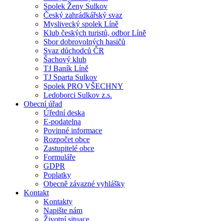
Spolek Ženy Sulkov
Český zahrádkářský svaz
Myslivecký spolek Líně
Klub českých turistů, odbor Líně
Sbor dobrovolných hasičů
Svaz důchodců ČR
Šachový klub
TJ Baník Líně
TJ Sparta Sulkov
Spolek PRO VŠECHNY
Ledoborci Sulkov z.s.
Obecní úřad
Úřední deska
E-podatelna
Povinné informace
Rozpočet obce
Zastupitelé obce
Formuláře
GDPR
Poplatky
Obecně závazné vyhlášky
Kontakt
Kontakty
Napište nám
Životní situace