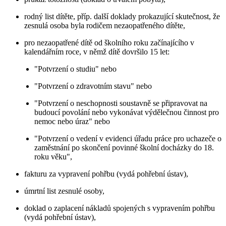
rodný list dítěte, příp. další doklady prokazující skutečnost, že
zesnulá osoba byla rodičem nezaopatřeného dítěte,
pro nezaopatřené dítě od školního roku začínajícího v
kalendářním roce, v němž dítě dovršilo 15 let:
"Potvrzení o studiu" nebo
"Potvrzení o zdravotním stavu" nebo
"Potvrzení o neschopnosti soustavně se připravovat na
budoucí povolání nebo vykonávat výdělečnou činnost pro
nemoc nebo úraz" nebo
"Potvrzení o vedení v evidenci úřadu práce pro uchazeče o
zaměstnání po skončení povinné školní docházky do 18.
roku věku",
fakturu za vypravení pohřbu (vydá pohřební ústav),
úmrtní list zesnulé osoby,
doklad o zaplacení nákladů spojených s vypravením pohřbu
(vydá pohřební ústav),