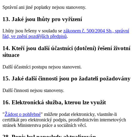
Správní ani jiné poplatky nejsou stanoveny.
13. Jaké jsou lhůty pro vyřízení
Lhůty jsou řešeny v souladu se
zákonem č. 500/2004 Sb., správní
řád, ve znění pozdějších předpisů
.
14. Kteří jsou další účastníci (dotčení) řešení životní
situace
Další účastníci postupu nejsou stanoveni.
15. Jaké další činnosti jsou po žadateli požadovány
Další činnosti nejsou stanoveny.
16. Elektronická služba, kterou lze využít
"
Žádost o pohřebné
" můžete podat elektronicky, vlastníte-li
certifikát pro elektronický podpis, prostřednictvím internetových
stránek Ministerstva práce a sociálních věcí.
28. Popis byl naposledy aktualizován