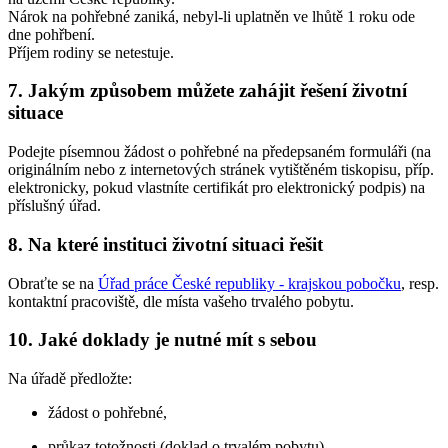
Nárok na pohřebné zaniká, nebyl-li uplatněn ve lhůtě 1 roku ode
dne pohřbení.
Příjem rodiny se netestuje.
7. Jakým způsobem můžete zahájit řešení životní
situace
Podejte písemnou žádost o pohřebné na předepsaném formuláři (na
originálním nebo z internetových stránek vytištěném tiskopisu, příp.
elektronicky, pokud vlastníte certifikát pro elektronický podpis) na
příslušný úřad.
8. Na které instituci životní situaci řešit
Obraťte se na
Úřad práce České republiky - krajskou pobočku
, resp.
kontaktní pracoviště, dle místa vašeho trvalého pobytu.
10. Jaké doklady je nutné mít s sebou
Na úřadě předložte:
žádost o pohřebné,
průkaz totožnosti (doklad o trvalém pobytu),