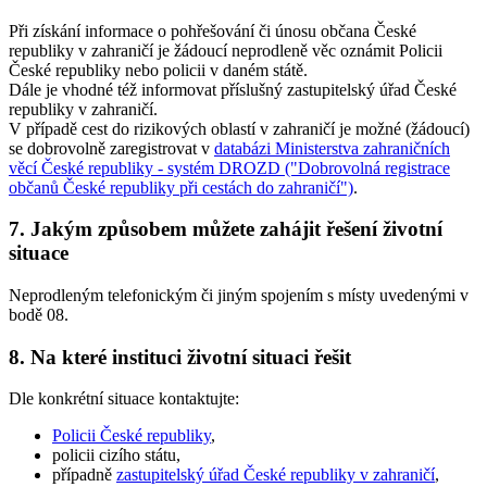
Při získání informace o pohřešování či únosu občana České
republiky v zahraničí je žádoucí neprodleně věc oznámit Policii
České republiky nebo policii v daném státě.
Dále je vhodné též informovat příslušný zastupitelský úřad České
republiky v zahraničí.
V případě cest do rizikových oblastí v zahraničí je možné (žádoucí)
se dobrovolně zaregistrovat v
databázi Ministerstva zahraničních
věcí České republiky - systém DROZD ("Dobrovolná registrace
občanů České republiky při cestách do zahraničí")
.
7. Jakým způsobem můžete zahájit řešení životní
situace
Neprodleným telefonickým či jiným spojením s místy uvedenými v
bodě 08.
8. Na které instituci životní situaci řešit
Dle konkrétní situace kontaktujte:
Policii České republiky
,
policii cizího státu,
případně
zastupitelský úřad České republiky v zahraničí
,