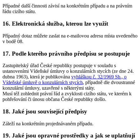
Případné další činnosti závisí na konkrétním případu a na právním
řádu cizího státu.
16. Elektronická služba, kterou lze využít
Případný dotaz můžete zaslat na e-mailovou adresu místa uvedeného
v bodě 08.
17. Podle kterého právního předpisu se postupuje
Zastupitelský úřad České republiky postupuje v souladu s
ustanoveními Vídeňské úmluvy o konzulárních stycích (ze dne 24.
dubna 1963), která je publikována
vyhláškou č. 32/1969 Sb., o
Vídeňské úmluvě o konzulárních stycích
, případně dle dvoustranné
konzulární úmluvy, uzavřené s některými státy.
Musí též zohlednit právní řád a zvyklosti cizího státu, ve kterém k
pohřešování či únosu občana České republiky došlo.
18. Jaké jsou související předpisy
Záleží na konkrétním projednávaném případu.
19. Jaké jsou opravné prostředky a jak se uplatňují