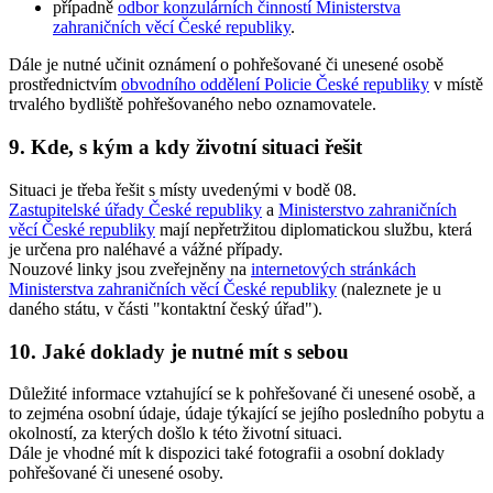
případně
odbor konzulárních činností Ministerstva
zahraničních věcí České republiky
.
Dále
je nutné
učinit oznámení o pohřešované či unesené osobě
prostřednictvím
obvodního oddělení Policie České republiky
v místě
trvalého bydliště pohřešovaného nebo oznamovatele.
9. Kde, s kým a kdy životní situaci řešit
Situaci je třeba řešit s místy uvedenými v bodě 08.
Zastupitelské úřady České republiky
a
Ministerstvo zahraničních
věcí České republiky
mají nepřetržitou diplomatickou službu, která
je určena pro naléhavé a vážné případy.
Nouzové linky jsou zveřejněny na
internetových stránkách
Ministerstva zahraničních věcí České republiky
(naleznete je u
daného státu, v části "kontaktní český úřad").
10. Jaké doklady je nutné mít s sebou
Důležité informace vztahující se k pohřešované či unesené osobě, a
to zejména osobní údaje, údaje týkající se jejího posledního pobytu a
okolností, za kterých došlo k této životní situaci.
Dále je vhodné mít k dispozici také fotografii a osobní doklady
pohřešované či unesené osoby.