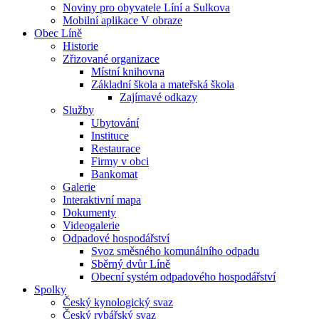
Noviny pro obyvatele Líní a Sulkova
Mobilní aplikace V obraze
Obec Líně
Historie
Zřizované organizace
Místní knihovna
Základní škola a mateřská škola
Zajímavé odkazy
Služby
Ubytování
Instituce
Restaurace
Firmy v obci
Bankomat
Galerie
Interaktivní mapa
Dokumenty
Videogalerie
Odpadové hospodářství
Svoz směsného komunálního odpadu
Sběrný dvůr Líně
Obecní systém odpadového hospodářství
Spolky
Český kynologický svaz
Český rybářský svaz