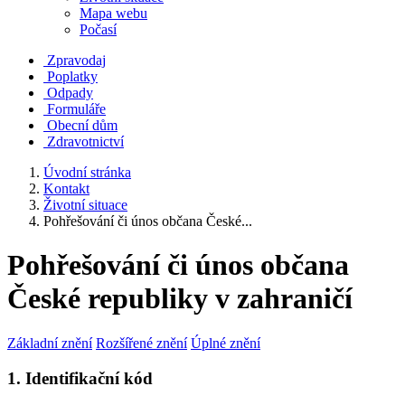
Mapa webu
Počasí
Zpravodaj
Poplatky
Odpady
Formuláře
Obecní dům
Zdravotnictví
Úvodní stránka
Kontakt
Životní situace
Pohřešování či únos občana České...
Pohřešování či únos občana
České republiky v zahraničí
Základní znění
Rozšířené znění
Úplné znění
1. Identifikační kód