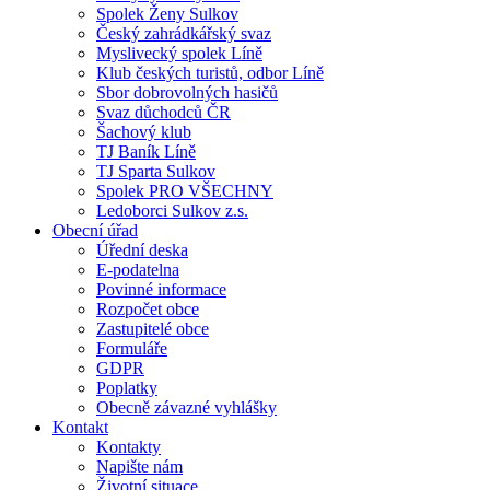
Spolek Ženy Sulkov
Český zahrádkářský svaz
Myslivecký spolek Líně
Klub českých turistů, odbor Líně
Sbor dobrovolných hasičů
Svaz důchodců ČR
Šachový klub
TJ Baník Líně
TJ Sparta Sulkov
Spolek PRO VŠECHNY
Ledoborci Sulkov z.s.
Obecní úřad
Úřední deska
E-podatelna
Povinné informace
Rozpočet obce
Zastupitelé obce
Formuláře
GDPR
Poplatky
Obecně závazné vyhlášky
Kontakt
Kontakty
Napište nám
Životní situace