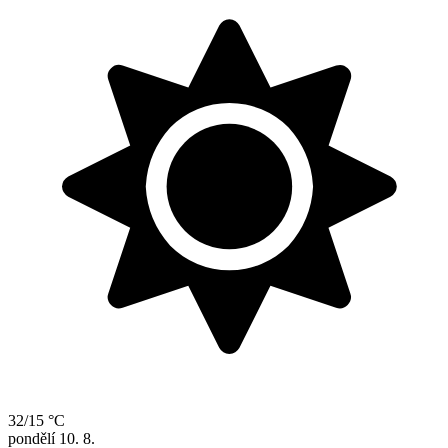
32/15 °C
pondělí
10. 8.