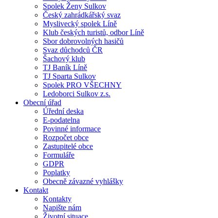
Spolek Ženy Sulkov
Český zahrádkářský svaz
Myslivecký spolek Líně
Klub českých turistů, odbor Líně
Sbor dobrovolných hasičů
Svaz důchodců ČR
Šachový klub
TJ Baník Líně
TJ Sparta Sulkov
Spolek PRO VŠECHNY
Ledoborci Sulkov z.s.
Obecní úřad
Úřední deska
E-podatelna
Povinné informace
Rozpočet obce
Zastupitelé obce
Formuláře
GDPR
Poplatky
Obecně závazné vyhlášky
Kontakt
Kontakty
Napište nám
Životní situace