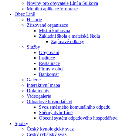
Noviny pro obyvatele Líní a Sulkova
Mobilní aplikace V obraze
Obec Líně
Historie
Zřizované organizace
Místní knihovna
Základní škola a mateřská škola
Zajímavé odkazy
Služby
Ubytování
Instituce
Restaurace
Firmy v obci
Bankomat
Galerie
Interaktivní mapa
Dokumenty
Videogalerie
Odpadové hospodářství
Svoz směsného komunálního odpadu
Sběrný dvůr Líně
Obecní systém odpadového hospodářství
Spolky
Český kynologický svaz
Český rybářský svaz