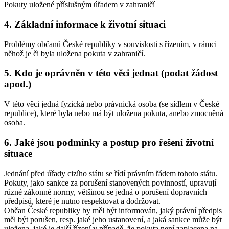
Pokuty uložené příslušným úřadem v zahraničí
4. Základní informace k životní situaci
Problémy občanů České republiky v souvislosti s řízením, v rámci
něhož je či byla uložena pokuta v zahraničí.
5. Kdo je oprávněn v této věci jednat (podat žádost
apod.)
V této věci jedná fyzická nebo právnická osoba (se sídlem v České
republice), které byla nebo má být uložena pokuta, anebo zmocněná
osoba.
6. Jaké jsou podmínky a postup pro řešení životní
situace
Jednání před úřady cizího státu se řídí právním řádem tohoto státu.
Pokuty, jako sankce za porušení stanovených povinností, upravují
různé zákonné normy, většinou se jedná o porušení dopravních
předpisů, které je nutno respektovat a dodržovat.
Občan České republiky by měl být informován, jaký právní předpis
měl být porušen, resp. jaké jeho ustanovení, a jaká sankce může být
uložena, jaké je další řízení v případě, že pokuta není zaplacena na