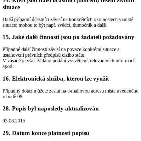
14. Kteří jsou další účastníci (dotčení) řešení životní
situace
Další případní účastníci závisí na konkrétních okolnostech vzniklé
situace; mohou to být např. svědci, tlumočník a další.
15. Jaké další činnosti jsou po žadateli požadovány
Případné další činnosti závisí na povaze konkrétní situace a
ustanovení právních předpisů cizího státu.
V zásadě je však žádáno podání vysvětlení, relevantních informací
apod.
16. Elektronická služba, kterou lze využít
Případný dotaz můžete zaslat na e-mailovou adresu místa uvedeného
v bodě 08.
28. Popis byl naposledy aktualizován
03.08.2015
29. Datum konce platnosti popisu