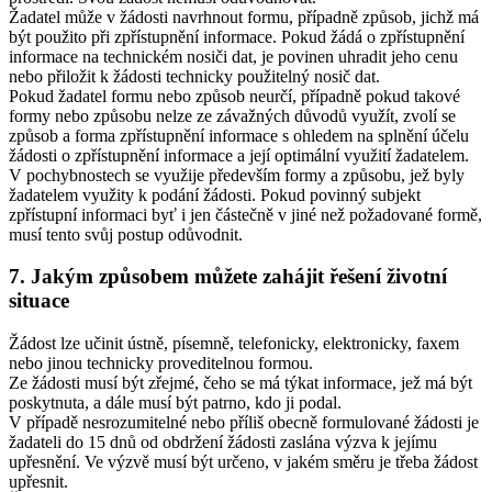
Žadatel může v žádosti navrhnout formu, případně způsob, jichž má
být použito při zpřístupnění informace. Pokud žádá o zpřístupnění
informace na technickém nosiči dat, je povinen uhradit jeho cenu
nebo přiložit k žádosti technicky použitelný nosič dat.
Pokud žadatel formu nebo způsob neurčí, případně pokud takové
formy nebo způsobu nelze ze závažných důvodů využít, zvolí se
způsob a forma zpřístupnění informace s ohledem na splnění účelu
žádosti o zpřístupnění informace a její optimální využití žadatelem.
V pochybnostech se využije především formy a způsobu, jež byly
žadatelem využity k podání žádosti. Pokud povinný subjekt
zpřístupní informaci byť i jen částečně v jiné než požadované formě,
musí tento svůj postup odůvodnit.
7. Jakým způsobem můžete zahájit řešení životní
situace
Žádost lze učinit ústně, písemně, telefonicky, elektronicky, faxem
nebo jinou technicky proveditelnou formou.
Ze žádosti musí být zřejmé, čeho se má týkat informace, jež má být
poskytnuta, a dále musí být patrno, kdo ji podal.
V případě nesrozumitelné nebo příliš obecně formulované žádosti je
žadateli do 15 dnů od obdržení žádosti zaslána výzva k jejímu
upřesnění. Ve výzvě musí být určeno, v jakém směru je třeba žádost
upřesnit.