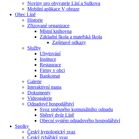
Noviny pro obyvatele Líní a Sulkova
Mobilní aplikace V obraze
Obec Líně
Historie
Zřizované organizace
Místní knihovna
Základní škola a mateřská škola
Zajímavé odkazy
Služby
Ubytování
Instituce
Restaurace
Firmy v obci
Bankomat
Galerie
Interaktivní mapa
Dokumenty
Videogalerie
Odpadové hospodářství
Svoz směsného komunálního odpadu
Sběrný dvůr Líně
Obecní systém odpadového hospodářství
Spolky
Český kynologický svaz
Český rybářský svaz