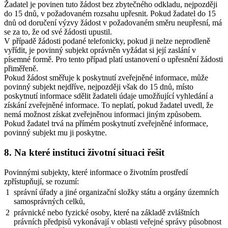
Žadatel je povinen tuto žádost bez zbytečného odkladu, nejpozději
do 15 dnů, v požadovaném rozsahu upřesnit. Pokud žadatel do 15
dnů od doručení výzvy žádost v požadovaném směru neupřesní, má
se za to, že od své žádosti upustil.
V případě žádosti podané telefonicky, pokud ji nelze neprodleně
vyřídit, je povinný subjekt oprávněn vyžádat si její zaslání v
písemné formě. Pro tento případ platí ustanovení o upřesnění žádosti
přiměřeně.
Pokud žádost směřuje k poskytnutí zveřejněné informace, může
povinný subjekt nejdříve, nejpozději však do 15 dnů, místo
poskytnutí informace sdělit žadateli údaje umožňující vyhledání a
získání zveřejněné informace. To neplatí, pokud žadatel uvedl, že
nemá možnost získat zveřejněnou informaci jiným způsobem.
Pokud žadatel trvá na přímém poskytnutí zveřejněné informace,
povinný subjekt mu ji poskytne.
8. Na které instituci životní situaci řešit
Povinnými subjekty, které informace o životním prostředí
zpřístupňují, se rozumí:
1
správní úřady a jiné organizační složky státu a orgány územních
samosprávných celků,
2
právnické nebo fyzické osoby, které na základě zvláštních
právních předpisů vykonávají v oblasti veřejné správy působnost