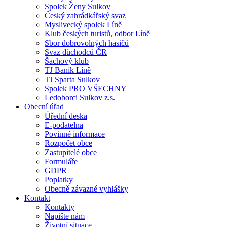
Spolek Ženy Sulkov
Český zahrádkářský svaz
Myslivecký spolek Líně
Klub českých turistů, odbor Líně
Sbor dobrovolných hasičů
Svaz důchodců ČR
Šachový klub
TJ Baník Líně
TJ Sparta Sulkov
Spolek PRO VŠECHNY
Ledoborci Sulkov z.s.
Obecní úřad
Úřední deska
E-podatelna
Povinné informace
Rozpočet obce
Zastupitelé obce
Formuláře
GDPR
Poplatky
Obecně závazné vyhlášky
Kontakt
Kontakty
Napište nám
Životní situace