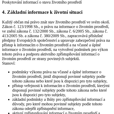
Poskytování informací o stavu životního prostředí
4. Základní informace k životní situaci
Každý občan má právo znát stav životního prostředí ve svém okolí.
Zákon č. 123/1998 Sb., o právu na informace o životním prostředí,
ve znění zákona č. 132/2000 Sb., zákona č. 6/2005 Sb., zákona č.
413/2005 Sb. a zákona č. 380/2009 Sb., zapracovává příslušné
předpisy Evropských společenství a upravuje zabezpečení práva na
přístup k informacím o životním prostředí a na včasné a úplné
informace o životním prostředí, na vytvoření podmínek pro výkon
tohoto práva a podporu aktivního zpřístupňování informací o
životním prostředí ze strany povinných subjektů.
Stanoví:
podmínky výkonu práva na včasné a úplné informace o
životním prostředí, jimiž disponují povinné subjekty podle
tohoto zákona nebo které jsou k dispozici pro tyto subjekty,
přístup veřejnosti k informacím o životním prostředí, kterými
disponují povinné subjekty podle tohoto zákona nebo které
jsou k dispozici pro tyto subjekty,
základní podmínky a lhůty pro zpřístupňování informací a
důvody, pro které mohou povinné subjekty podle tohoto
zákona odepřít zpřístupnění informace,
aktivní zpřístupňování informací o životním prostředí a