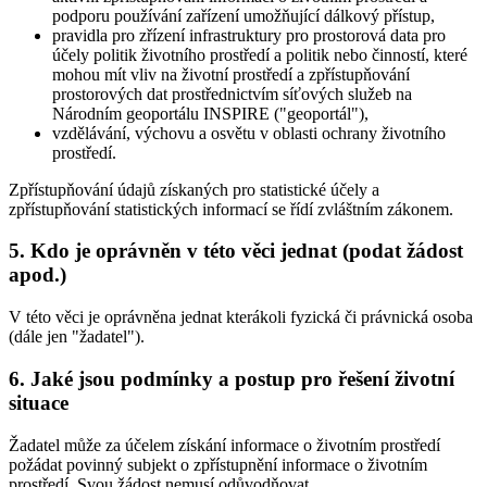
podporu používání zařízení umožňující dálkový přístup,
pravidla pro zřízení infrastruktury pro prostorová data pro
účely politik životního prostředí a politik nebo činností, které
mohou mít vliv na životní prostředí a zpřístupňování
prostorových dat prostřednictvím síťových služeb na
Národním geoportálu INSPIRE ("geoportál"),
vzdělávání, výchovu a osvětu v oblasti ochrany životního
prostředí.
Zpřístupňování údajů získaných pro statistické účely a
zpřístupňování statistických informací se řídí zvláštním zákonem.
5. Kdo je oprávněn v této věci jednat (podat žádost
apod.)
V této věci je oprávněna jednat kterákoli fyzická či právnická osoba
(dále jen "žadatel").
6. Jaké jsou podmínky a postup pro řešení životní
situace
Žadatel může za účelem získání informace o životním prostředí
požádat povinný subjekt o zpřístupnění informace o životním
prostředí. Svou žádost nemusí odůvodňovat.