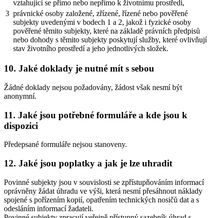
vztahující se přímo nebo nepřímo k životnímu prostředí,
3
právnické osoby založené, zřízené, řízené nebo pověřené
subjekty uvedenými v bodech 1 a 2, jakož i fyzické osoby
pověřené těmito subjekty, které na základě právních předpisů
nebo dohody s těmito subjekty poskytují služby, které ovlivňují
stav životního prostředí a jeho jednotlivých složek.
10. Jaké doklady je nutné mít s sebou
Žádné doklady nejsou požadovány, žádost však nesmí být
anonymní.
11. Jaké jsou potřebné formuláře a kde jsou k
dispozici
Předepsané formuláře nejsou stanoveny.
12. Jaké jsou poplatky a jak je lze uhradit
Povinné subjekty jsou v souvislosti se zpřístupňováním informací
oprávněny žádat úhradu ve výši, která nesmí přesáhnout náklady
spojené s pořízením kopií, opatřením technických nosičů dat a s
odesláním informací žadateli.
Povinné subjekty zpracují veřejně přístupný sazebník úhrad s