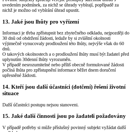
uvedením podmínek, za nichž se úhrady vybírají, popřípadě za
nichž je možno od vybírání úhrad upustit.
13. Jaké jsou lhůty pro vyřízení
Informaci je třeba zpřístupnit bez zbytečného odkladu, nejpozději do
30 dnů od obdržení žádosti, ledaže by si zvláštní okolnosti
výjimečně vynucovaly prodloužení této lhůty, nejvýše však do 60
dnů.
O takových okolnostech a o prodloužení lhůty musí být žadatel před
uplynutím 30denní lhůty vyrozuměn.
V případě nesrozumitelné nebo příliš obecně formulované žádosti
počíná lhůta pro zpřístupnění informace běžet dnem doručení
upřesněné žádosti.
14. Kteří jsou další účastníci (dotčení) řešení životní
situace
Další účastníci postupu nejsou stanoveni.
15. Jaké další činnosti jsou po žadateli požadovány
V případě potřeby si může příslušný povinný subjekt vyžádat další