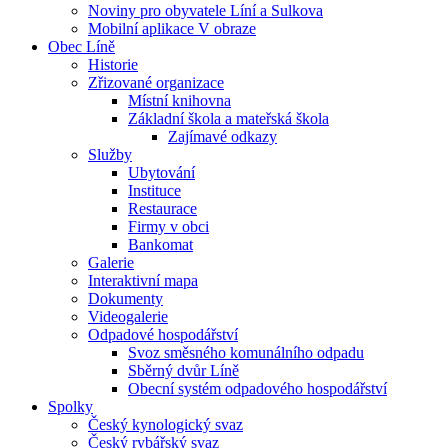
Noviny pro obyvatele Líní a Sulkova
Mobilní aplikace V obraze
Obec Líně
Historie
Zřizované organizace
Místní knihovna
Základní škola a mateřská škola
Zajímavé odkazy
Služby
Ubytování
Instituce
Restaurace
Firmy v obci
Bankomat
Galerie
Interaktivní mapa
Dokumenty
Videogalerie
Odpadové hospodářství
Svoz směsného komunálního odpadu
Sběrný dvůr Líně
Obecní systém odpadového hospodářství
Spolky
Český kynologický svaz
Český rybářský svaz