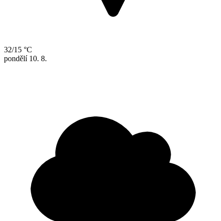
32/15 °C
pondělí
10. 8.