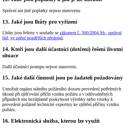
Správní ani jiné poplatky nejsou stanoveny.
13. Jaké jsou lhůty pro vyřízení
Lhůty jsou řešeny v souladu se
zákonem č. 500/2004 Sb., správní
řád, ve znění pozdějších předpisů
.
14. Kteří jsou další účastníci (dotčení) řešení životní
situace
Další účastníci postupu nejsou stanoveni.
15. Jaké další činnosti jsou po žadateli požadovány
Umožnit orgánu státního požárního dozoru provedení potřebných
úkonů při zjišťování příčin vzniku požáru a v odůvodněných
případech mu bezúplatně poskytnout výrobky nebo vzorky k
provedení požárně technické expertizy ke zjištění příčiny vzniku
požáru.
16. Elektronická služba, kterou lze využít