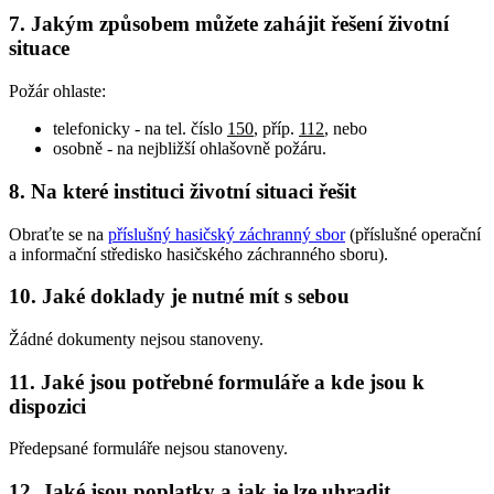
7. Jakým způsobem můžete zahájit řešení životní
situace
Požár ohlaste:
telefonicky - na tel. číslo
150
, příp.
112
, nebo
osobně - na nejbližší ohlašovně požáru.
8. Na které instituci životní situaci řešit
Obraťte se na
příslušný hasičský záchranný sbor
(příslušné operační
a informační středisko hasičského záchranného sboru).
10. Jaké doklady je nutné mít s sebou
Žádné dokumenty nejsou stanoveny.
11. Jaké jsou potřebné formuláře a kde jsou k
dispozici
Předepsané formuláře nejsou stanoveny.
12. Jaké jsou poplatky a jak je lze uhradit