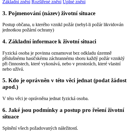
Základní znění
Rozšířené znění
Úplné znění
3. Pojmenování (název) životní situace
Postup občana, u kterého vznikl požár (nebyl-li požár likvidován
jednotkou požární ochrany)
4. Základní informace k životní situaci
Fyzická osoba je povinna oznamovat bez odkladu územně
příslušnému hasičskému záchrannému sboru každý požár vzniklý
při činnostech, které vykonává, nebo v prostorách, které vlastní
nebo užívá.
5. Kdo je oprávněn v této věci jednat (podat žádost
apod.)
V této věci je oprávněna jednat fyzická osoba.
6. Jaké jsou podmínky a postup pro řešení životní
situace
Splnění všech požadovaných náležitostí.