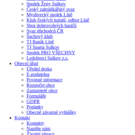
Spolek Ženy Sulkov
Český zahrádkářský svaz
Myslivecký spolek Líně
Klub českých turistů, odbor Líně
Sbor dobrovolných hasičů
Svaz důchodců ČR
Šachový klub
TJ Baník Líně
TJ Sparta Sulkov
Spolek PRO VŠECHNY
Ledoborci Sulkov z.s.
Obecní úřad
Úřední deska
E-podatelna
Povinné informace
Rozpočet obce
Zastupitelé obce
Formuláře
GDPR
Poplatky
Obecně závazné vyhlášky
Kontakt
Kontakty
Napište nám
Životní situace