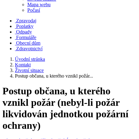
Mapa webu
Počasí
Zpravodaj
Poplatky
Odpady
Formuláře
Obecní dům
Zdravotnictví
Úvodní stránka
Kontakt
Životní situace
Postup občana, u kterého vznikl požár...
Postup občana, u kterého
vznikl požár (nebyl-li požár
likvidován jednotkou požární
ochrany)