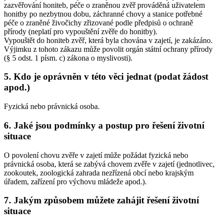
zazvěřování honiteb, péče o zraněnou zvěř prováděná uživatelem
honitby po nezbytnou dobu, záchranné chovy a stanice potřebné
péče o zraněné živočichy zřizované podle předpisů o ochraně
přírody (neplatí pro vypouštění zvěře do honitby).
Vypouštět do honiteb zvěř, která byla chována v zajetí, je zakázáno.
Výjimku z tohoto zákazu může povolit orgán státní ochrany přírody
(§ 5 odst. 1 písm. c) zákona o myslivosti).
5. Kdo je oprávněn v této věci jednat (podat žádost
apod.)
Fyzická nebo právnická osoba.
6. Jaké jsou podmínky a postup pro řešení životní
situace
O povolení chovu zvěře v zajetí může požádat fyzická nebo
právnická osoba, která se zabývá chovem zvěře v zajetí (jednotlivec,
zookoutek, zoologická zahrada nezřízená obcí nebo krajským
úřadem, zařízení pro výchovu mládeže apod.).
7. Jakým způsobem můžete zahájit řešení životní
situace