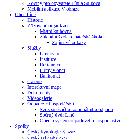
Noviny pro obyvatele Líní a Sulkova
Mobilní aplikace V obraze
Obec Líně
Historie
Zřizované organizace
Místní knihovna
Základní škola a mateřská škola
Zajímavé odkazy
Služby
Ubytování
Instituce
Restaurace
Firmy v obci
Bankomat
Galerie
Interaktivní mapa
Dokumenty
Videogalerie
Odpadové hospodářství
Svoz směsného komunálního odpadu
Sběrný dvůr Líně
Obecní systém odpadového hospodářství
Spolky
Český kynologický svaz
Český rybářský svaz