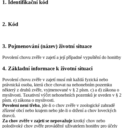
1. Identifikační kód
2. Kód
3. Pojmenování (název) životní situace
Povolení chovu zvěře v zajetí a její případné vypuštění do honitby
4. Základní informace k životní situaci
Povolení chovu zvěře v zajetí musí mít každá fyzická nebo
právnická osoba, která chce chovat na nehonebním pozemku
některý z druhů zvěře, vyjmenované v § 2 písm. c) a d) zákona o
myslivosti. Taxativní výčet nehonebních pozemků je uveden v § 2
písm. e) zákona o myslivosti.
Povolení není třeba
, jde-li o chov zvěře v zoologické zahradě
zřízené obcí nebo krajem nebo jde-li o držení a chov loveckých
dravců.
Za chov zvěře v zajetí se nepovažuje
krotký chov nebo
polodivoký chov zvěře prováděný uživatelem honitby pro účely