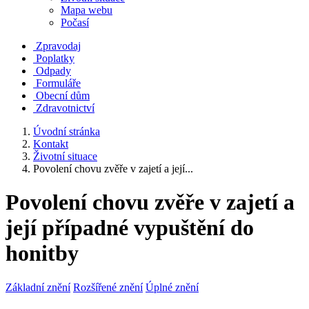
Mapa webu
Počasí
Zpravodaj
Poplatky
Odpady
Formuláře
Obecní dům
Zdravotnictví
Úvodní stránka
Kontakt
Životní situace
Povolení chovu zvěře v zajetí a její...
Povolení chovu zvěře v zajetí a
její případné vypuštění do
honitby
Základní znění
Rozšířené znění
Úplné znění