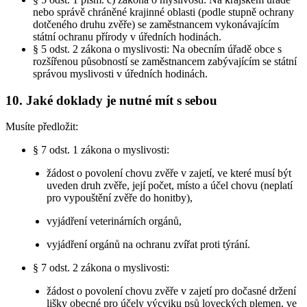
nebo správě chráněné krajinné oblasti (podle stupně ochrany
dotčeného druhu zvěře) se zaměstnancem vykonávajícím
státní ochranu přírody v úředních hodinách.
§ 5 odst. 2 zákona o myslivosti: Na obecním úřadě obce s
rozšířenou působností se zaměstnancem zabývajícím se státní
správou myslivosti v úředních hodinách.
10. Jaké doklady je nutné mít s sebou
Musíte předložit:
§ 7 odst. 1 zákona o myslivosti:
žádost o povolení chovu zvěře v zajetí, ve které musí být
uveden druh zvěře, její počet, místo a účel chovu (neplatí
pro vypouštění zvěře do honitby),
vyjádření veterinárních orgánů,
vyjádření orgánů na ochranu zvířat proti týrání.
§ 7 odst. 2 zákona o myslivosti:
žádost o povolení chovu zvěře v zajetí pro dočasné držení
lišky obecné pro účely výcviku psů loveckých plemen, ve