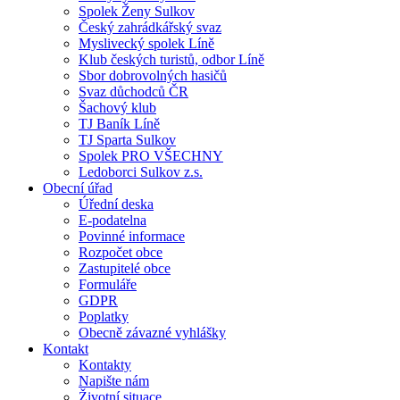
Spolek Ženy Sulkov
Český zahrádkářský svaz
Myslivecký spolek Líně
Klub českých turistů, odbor Líně
Sbor dobrovolných hasičů
Svaz důchodců ČR
Šachový klub
TJ Baník Líně
TJ Sparta Sulkov
Spolek PRO VŠECHNY
Ledoborci Sulkov z.s.
Obecní úřad
Úřední deska
E-podatelna
Povinné informace
Rozpočet obce
Zastupitelé obce
Formuláře
GDPR
Poplatky
Obecně závazné vyhlášky
Kontakt
Kontakty
Napište nám
Životní situace