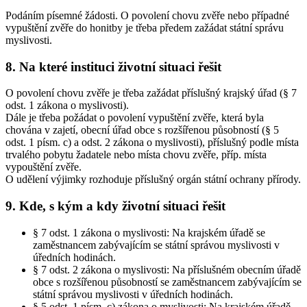
Podáním písemné žádosti. O povolení chovu zvěře nebo případné
vypuštění zvěře do honitby je třeba předem zažádat státní správu
myslivosti.
8. Na které instituci životní situaci řešit
O povolení chovu zvěře je třeba zažádat příslušný krajský úřad (§ 7
odst. 1 zákona o myslivosti).
Dále je třeba požádat o povolení vypuštění zvěře, která byla
chována v zajetí, obecní úřad obce s rozšířenou působností (§ 5
odst. 1 písm. c) a odst. 2 zákona o myslivosti), příslušný podle místa
trvalého pobytu žadatele nebo místa chovu zvěře, příp. místa
vypouštění zvěře.
O udělení výjimky rozhoduje příslušný orgán státní ochrany přírody.
9. Kde, s kým a kdy životní situaci řešit
§ 7 odst. 1 zákona o myslivosti: Na krajském úřadě se
zaměstnancem zabývajícím se státní správou myslivosti v
úředních hodinách.
§ 7 odst. 2 zákona o myslivosti: Na příslušném obecním úřadě
obce s rozšířenou působností se zaměstnancem zabývajícím se
státní správou myslivosti v úředních hodinách.
§ 5 odst. 1 písm. c) zákona o myslivosti: Na krajském úřadě